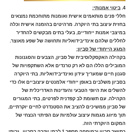
4.
ביטוי אמנותי:
חללי פנים מותאמים אישית ואומנות מתוחכמת נמצאים
בחזית עיצוב בתי היוקרה. מרהיטים בהזמנה אישית וכלה
במיצבי אמנות ייחודיים, בעלי בתים מבקשים להחדיר
לחללים שלהם אינדיבידואליות ותחושה של שפע מאוצר.
המגע הייחודי של סביון:
בקהילה האקסקלוסיבית של סביון, הצבעים והסגנונות
המובילים הללו הם לא רק טרנדים אלא השתקפויות של
סגנון חיים שמעריך עידון ואינדיבידואליות. בתי היוקרה
בסביון משלבים באופן ייחודי אלמנטים עיצוביים אלו כדי
להשלים את היופי הטבעי והעדינות האדריכלית של
הקהילה. עם תשומת לב קפדנית לפרטים, בתי המגורים
של סביון ממשיכים להציב את הסטנדרט לחיים יוקרתיים,
תוך מיזוג מגמות עיצוב עולמיות עם הפיתוי הנצחי של
המקום היוקרתי הזה.
כתושב סביון וכמומחה מספר 1 לבתי יוקרה בסביון , זכיתי