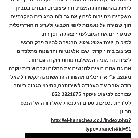
לחזות בהתפתחות המצוינות העיצובית, הבתים בסביון
משקפים מחויבות לפרוץ את גבולות המגורים היוקרתיים
תוך שמירה על נאמנות ליופי הטבעי ולעדינות האדריכלית
שמגדירים את המובלעת יוצאת הדופן הזו.
לסיכום, שנת 2024-2025 מבטיחה להיות פרק מרגש
בעיצוב בית יוקרתי, שבו אלגנטיות וחדשנות מתלכדים
ליצירת הרמוניה המשלבת נוחות ויוקרה גם יחד.
אם גם אתם רוצים להגשים את החלום ולרכוש בית יוקרה
מעוצב ע"י אדריכלים מהשורה הראשונה,התקשרו ליגאל
רודה אוהב את העבודה לשירותכם,הסיכוי הגבוה ביותר
עבורכם לביצוע עיסקה 052-2321675
לגלריית נכסים נוספים היכנסו ליגאל רודה אל הנכס
סביון:
http://el-haneches.co.il/index.php?
type=branch&id=91