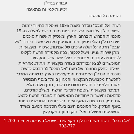
עבודה בנדל"ן
זכיינות-למי זה מתאים?
רשימת כל הנכסים
רשת "אל-הנכס" נוסדה בשנת 1995 ועוסקת בתיווך יזמות
ושיווק נדל"ן על סוגיו השונים. כיום מונה הרשתלמעלה מ- 15
סוכנויות הפרושות ברחבי הארץ ומעסיקות עשרות סוכנים
ויועצי נדל"ן בעלי ניסיון חיים ומוניטין מקצועי עשיר ביותר. "אל
הנכס" חרטה על דגלה ערכים של אמינות, איכות, מקצועיות
ומתן שירות ענייני ויעיל ללקוח, ככזו מקפידה הרשת לקלוט
לשורותיה עובדים איכותיים בעלי יושר אישי ומקצועי
המוכשרים לבצע עבודתם בצורה מקצועית, אתית, אחראית
ויעילה. כחלק מחזונה של רשת "אל-הנכס" להתבסס כרשת
סוכנויות הנדל"ן האיכותית והמקצועית בארץ ברשותה המרכז
להכשרה מקצועית המקצועי והמגוון ביותר בענף המכשיר
מאות תלמידים חדשים וסוכנים בשנה, נותן מענה מלא
ותמיכה מקצועית שוטפת לזכייניי הרשת ומשלב קורסים,
סדנאות והעשרות ייחודיות המאפשרות לעובדי הרשת לבצע
את תפקידם בצורה המקצועית, השירותית והחדשנית ביותר
בענף הנדל"ן. כל הסוכנים הינם בעלי הסמכה מטעם משרד
המשפטים ופועלים עפ"י חוק תיווך במקרקעין.
"אל הנכס" - רשת משרדי נדלן המקצועית בישראל בפריסה ארצית 1-700-
702-777