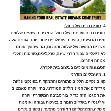
4.
גוונים רכים של כחול:
גוונים רכים ועדינים של כחול, המזכירים שמיים שלווים
ומים מרגיעים, הופכים פופולריים יותר ויותר. גוונים אלה
משרים תחושה של שלווה ותחכום, מה שהופך אותם
לאידיאליים עבור חדרי שינה, טרקלינים,סוויטות וחללי
מנוחה אחרים.
ה
סגנונות מובילים בעיצוב בית יוקרתי:
1.
מינימליזם מודרני
:
קווים נקיים, חללים פתוחים והתמקדות בפונקציונליות
מגדירים את המינימליזם המודרני. בתי יוקרה מאמצים
את הסגנון הזה כדי ליצור סביבה המשדרת יוקרה
ואלגנטיות בשילוב חומרים באיכות גבוהה ואומנות
מעולה.
המינימליזם המודרני
מתאפיין בקווים נקיים