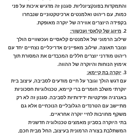
והתמקדות בפונקציונליות. סגנון זה מדגיש איכות על פני
כמות, עם ריהוט ואלמנטים ארכיטקטוניים שנבחרו
בקפידה היוצרים אווירה של יוקרה מאופקת.
2.
מיזוג של קלאסי ועכשווי:
שילוב הרמוני של אלמנטים קלאסיים ועכשוויים הולך
וצובר תאוצה. שילוב מאפיינים אדריכליים נצחיים יחד עם
ריהוט מודרני יוצרים חללים המכבדים את המסורת תוך
אימוץ הנוחות והיוקרה של ההווה.
3.
יוקרה בת קיימא:
עם דגש הולך וגובר על חיים מודעים לסביבה, עיצוב בית
יוקרתי משלב חומרים ברי קיימא, טכנולוגיות חסכוניות
באנרגיה ופרקטיות ידידותיות לסביבה. סגנון זה לא רק
מתיישב עם הטרנדים הגלובליים הנוכחיים אלא גם
משקף מחויבות לחיי יוקרה אחראיים.
בתי היוקרה בסביון מאמצים טכנולוגיה חדשנית
המשתלבת בצורה הרמונית בעיצוב, החל מבית חכם,