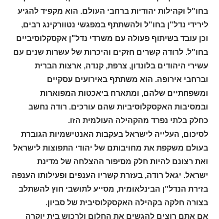
בחו"ל וקהילות יהודיות ברחבי העולם. הוא מקפיד להגיע
לירידי נדל"ן בחו"ל ולהשתתף במפגשי נטוורקינג רבים,
וכן עובד בשיתוף פעולה עם משרדי נדל"ן אקסקלוסיביים
בחו"ל. לרודה קשרים חזקים והיכרות של עשרות שנים עם
עשירי היהודים בלונדון, צרפת, קנדה, ארצות הברית
וברחבי אירופה. הוא משתתף באירועים עסקיים
ומשפחתיים שלהם, ומתארח ביאכטות המפוארות
ובמסיבות האקסקלוסיביות שהם עורכים. רודה נחשב
כחלק בלתי נפרד מהקהילה העולמית הזו.
לסיכום, העלייה לישראל בעקבות האנטישמיות הגוברת
בעולם משקפת את מחויבותם של יהודי התפוצות לישראל
ואת רצונם להיות חלק מסיפור ההצלחה של מדינת
ישראל. יגאל רודה, בעזרת קשריו הענפים ופעילותו הענפה
בזירת הנדל"ן הבינלאומית, מסייע לתושבי חוץ להשתלב
בצורה חלקה בקהילה האקסקלוסיבית של סביון.
אם אתם רוצים להגשים את החלום ולרכוש בית יוקרה