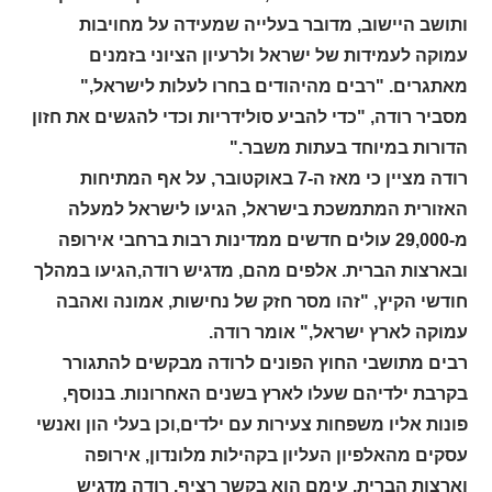
ותושב היישוב, מדובר בעלייה שמעידה על מחויבות
עמוקה לעמידות של ישראל ולרעיון הציוני בזמנים
מאתגרים. "רבים מהיהודים בחרו לעלות לישראל,"
מסביר רודה, "כדי להביע סולידריות וכדי להגשים את חזון
הדורות במיוחד בעתות משבר."
רודה מציין כי מאז ה-7 באוקטובר, על אף המתיחות
האזורית המתמשכת בישראל, הגיעו לישראל למעלה
מ-29,000 עולים חדשים ממדינות רבות ברחבי אירופה
ובארצות הברית. אלפים מהם, מדגיש רודה,הגיעו במהלך
חודשי הקיץ, "זהו מסר חזק של נחישות, אמונה ואהבה
עמוקה לארץ ישראל," אומר רודה.
רבים מתושבי החוץ הפונים לרודה מבקשים להתגורר
בקרבת ילדיהם שעלו לארץ בשנים האחרונות. בנוסף,
פונות אליו משפחות צעירות עם ילדים,וכן בעלי הון ואנשי
עסקים מהאלפיון העליון בקהילות מלונדון, אירופה
וארצות הברית, עימם הוא בקשר רציף, רודה מדגיש