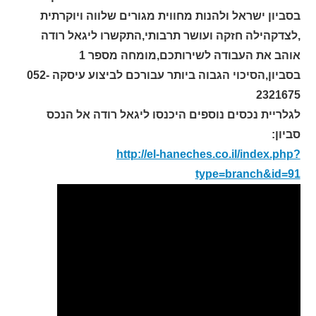
בסביון ישראל ולהנות מחווית מגורים שלווה ויוקרתית
,לצדקהילה חזקה ועושר תרבותי,התקשרו ליגאל רודה
אוהב את העבודה לשירותכם,מומחה מספר 1
בסביון,הסיכוי הגבוה ביותר עבורכם לביצוע עיסקה 052-
2321675
לגלריית נכסים נוספים היכנסו ליגאל רודה אל הנכס
סביון:
http://el-haneches.co.il/index.php?
type=branch&id=91