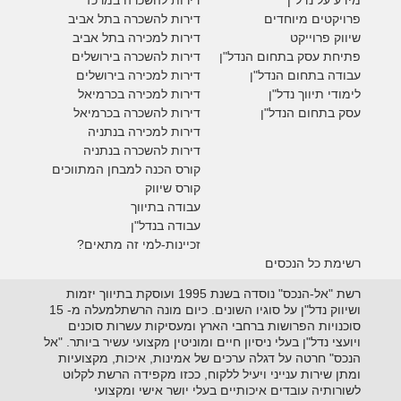
מידע על נדל"ן
דירות להשכרה במרכז
פרויקטים מיוחדים
דירות להשכרה בתל אביב
ש
יווק פרוייקט
דירות למכירה בתל אביב
פתיחת עסק בתחום הנדל"ן
דירות להשכרה בירושלים
עבודה בתחום הנדל"ן
דירות למכירה בירושלים
לימודי תיווך נדל"ן
דירות למכירה
בכרמיאל
עסק בתחום הנדל"ן
דירות להשכרה
בכרמיאל
דירות למכירה בנתניה
דירות להשכרה בנתניה
קורס הכנה למבחן המתווכים
קורס שיווק
עבודה בתיווך
עבודה בנדל"ן
זכיינות-למי זה מתאים?
רשימת כל הנכסים
רשת "אל-הנכס" נוסדה בשנת 1995 ועוסקת בתיווך יזמות
ושיווק נדל"ן על סוגיו השונים. כיום מונה הרשתלמעלה מ- 15
סוכנויות הפרושות ברחבי הארץ ומעסיקות עשרות סוכנים
ויועצי נדל"ן בעלי ניסיון חיים ומוניטין מקצועי עשיר ביותר. "אל
הנכס" חרטה על דגלה ערכים של אמינות, איכות, מקצועיות
ומתן שירות ענייני ויעיל ללקוח, ככזו מקפידה הרשת לקלוט
לשורותיה עובדים איכותיים בעלי יושר אישי ומקצועי