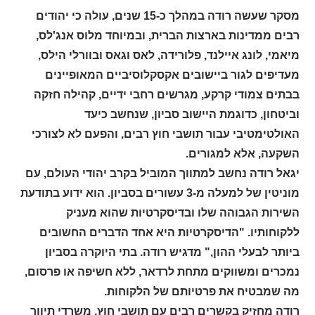
מסקר שעשה רודה במהלך כ-15 שנים, עולה כי יהודים
רבים ממדינות בארצות הברית, ובמיוחד מלוס אנג'לס,
מיאמי, לונג איילנד, פלורידה, לאס וגאס ובוורלי הילס,
מעדיפים לגור ביישובים אקסקלוסיביים המאופיינים
בבתים צמודי קרקע, מגרשים רחבי ידיים, קהילה חזקה
וביטחון, כדוגמת היישוב סביון, שנחשב כיעד
האולטימטיבי עבור תושבי חוץ רבים, והפעם לא לצורכי
השקעה, אלא למגורים.
יגאל רודה נחשב למתווך המוביל בקרב יהודי העולם, עם
מוניטין של למעלה מ-3 עשורים בסביון. הוא ידוע בתודעת
השירות הגבוהה שלו ובדיסקרטיות שהוא מעניק
ללקוחותיו. "הדיסקרטיות היא אחד הדברים החשובים
ביותר לבעלי ההון," מדגיש רודה. בתי היוקרה בסביון
נמכרים ומשווקים מתחת לרדאר, ללא חשיפה או פרסום,
מה שמבטיח את פרטיותם של הלקוחות.
רודה מחזיק בקשרים רבים עם תושבי חוץ, משרדי תיווך