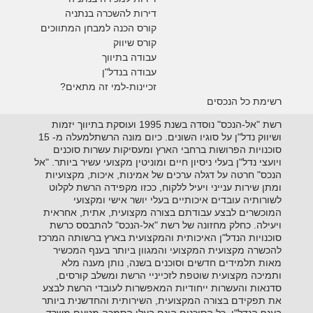
דירות להשכרה בנתניה
קורס הכנה למבחן המתווכים
קורס שיווק
עבודה בתיווך
עבודה בנדל"ן
זכיינות-למי זה מתאים?
רשימת כל הנכסים
רשת "אל-הנכס" נוסדה בשנת 1995 ועוסקת בתיווך יזמות
ושיווק נדל"ן על סוגיו השונים. כיום מונה הרשתלמעלה מ- 15
סוכנויות הפרושות ברחבי הארץ ומעסיקות עשרות סוכנים
ויועצי נדל"ן בעלי ניסיון חיים ומוניטין מקצועי עשיר ביותר. "אל
הנכס" חרטה על דגלה ערכים של אמינות, איכות, מקצועיות
ומתן שירות ענייני ויעיל ללקוח, ככזו מקפידה הרשת לקלוט
לשורותיה עובדים איכותיים בעלי יושר אישי ומקצועי
המוכשרים לבצע עבודתם בצורה מקצועית, אתית, אחראית
ויעילה. כחלק מחזונה של רשת "אל-הנכס" להתבסס כרשת
סוכנויות הנדל"ן האיכותית והמקצועית בארץ ברשותה המרכז
להכשרה מקצועית המקצועי והמגוון ביותר בענף המכשיר
מאות תלמידים חדשים וסוכנים בשנה, נותן מענה מלא
ותמיכה מקצועית שוטפת לזכייניי הרשת ומשלב קורסים,
סדנאות והעשרות ייחודיות המאפשרות לעובדי הרשת לבצע
את תפקידם בצורה המקצועית, השירותית והחדשנית ביותר