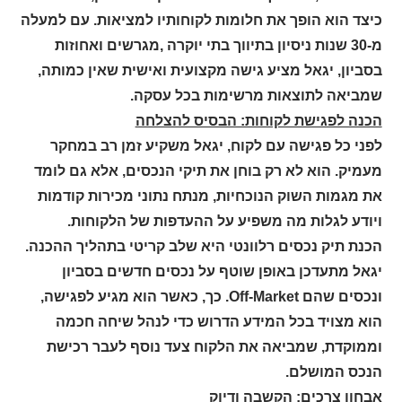
כיצד הוא הופך את חלומות לקוחותיו למציאות. עם למעלה
מ-30 שנות ניסיון בתיווך בתי יוקרה ,מגרשים ואחוזות
בסביון, יגאל מציע גישה מקצועית ואישית שאין כמותה,
שמביאה לתוצאות מרשימות בכל עסקה.
הכנה לפגישת לקוחות: הבסיס להצלחה
לפני כל פגישה עם לקוח, יגאל משקיע זמן רב במחקר
מעמיק. הוא לא רק בוחן את תיקי הנכסים, אלא גם לומד
את מגמות השוק הנוכחיות, מנתח נתוני מכירות קודמות
ויודע לגלות מה משפיע על ההעדפות של הלקוחות.
הכנת תיק נכסים רלוונטי היא שלב קריטי בתהליך ההכנה.
יגאל מתעדכן באופן שוטף על נכסים חדשים בסביון
ונכסים שהם Off-Market. כך, כאשר הוא מגיע לפגישה,
הוא מצויד בכל המידע הדרוש כדי לנהל שיחה חכמה
וממוקדת, שמביאה את הלקוח צעד נוסף לעבר רכישת
הנכס המושלם.
אבחון צרכים: הקשבה ודיוק