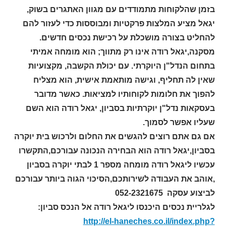
בזמן שהלקוחות מתמודדים עם מגוון האתגרים בשוק,
יגאל מציע המלצות פרקטיות ומבוססות כדי לעזור להם
להחליט בצורה מושכלת על רכישת נכסים חדשים.
מסקנה,יגאל רודה אינו רק מתווך; הוא מומחה אמיתי
בתחום הנדל"ן היוקרתי. עם יכולת הקשבה, מקצועיות
שאין לה תחליף, וגישה מותאמת אישית, הוא מצליח
להפוך את חלומות לקוחותיו למציאות. כאשר מדובר
בעסקאות נדל"ן יוקרתיות בסביון, יגאל רודה הוא השם
שעליו אפשר לסמוך.
אם גם אתם רוצים להגשים את החלום ולרכוש בית יוקרה
בסביון,יגאל רודה הוא הבחירה הנכונה עבורכם,התקשרו
עכשיו ליגאל רודה מומחה מספר 1 לבתי יוקרה בסביון
,אוהב את העבודה לשירותכם,הסיכוי הגוה ביותר עבורכם
לביצוע עסקה 052-2321675
לגלריית נכסים היכנסו ליגאל רודה אל הנכס סביון:
http://el-haneches.co.il/index.php?