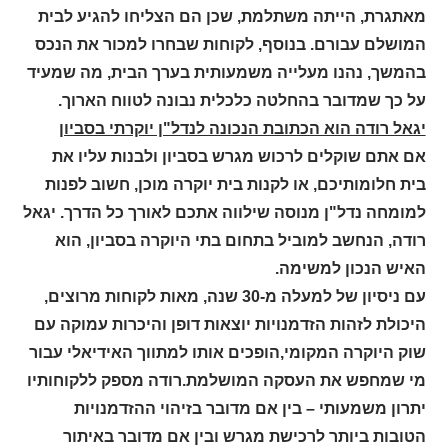
מאתגרת, הייתה משתלמת, שכן הם הצליחו להגיע לבית
המושלם עבורם. בנוסף, לקוחות שבחרו למכור את הנכס
בהמשך, נהנו מעלייה משמעותית בערך הבית, מה שמעיד
על כך שמדובר בהחלטה כלכלית נבונה לטווח הארוך
.
יגאל רודה הוא הכתובת הנכונה לנדל"ן יוקרתי בסביון
אם אתם שוקלים לרכוש מגרש בסביון ולבנות עליו את
בית חלומותיכם, או לקנות בית יוקרה מוכן, חשוב לפנות
למומחה נדל"ן מנוסה שילווה אתכם לאורך כל הדרך. יגאל
רודה, הנחשב למוביל בתחום בתי היוקרה בסביון, הוא
האיש הנכון למשימה
.
עם ניסיון של למעלה מ-30 שנה, מאות לקוחות מרוצים,
היכולת לזהות הזדמנויות יוצאות דופן והיכרות עמוקה עם
שוק היוקרה המקומי,הופכים אותו למתווך האידיאלי עבור
מי שמחפש את העסקה המושלמת
.
רודה מספק ללקוחותיו
יתרון משמעותי – בין אם מדובר בזיהוי ההזדמנויות
הטובות ביותר לרכישת מגרש ובין אם מדובר באיתור