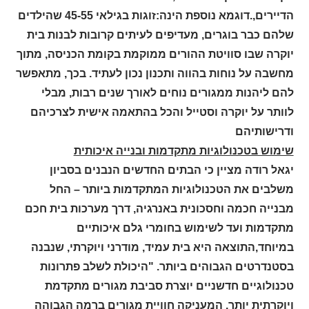
הדיירים,.דוגמא נוספת הינה:זוגות בגילאי 45-55 שהילדים
שלהם כבר בוגרים, מעדיפים לעיתים קרובות לבנות בית
יוקרה שבו סוויטת ההורים ממוקמת בקומת הכניסה, מתוך
מחשבה על נוחות בהווה ותכנון נכון לעתיד. בכך, מתאפשר
להם ליהנות ממגורים נוחים לאורך שנים רבות, מבלי
לוותר על יוקרה וסטייל והכל בהתאמה אישית לצרכיהם
ודרישותיהם
שימוש בטכנולוגיות מתקדמות ובנייה איכותית
יגאל רודה מציין כי הבתים החדשים הנבנים בסביון
משלבים את הטכנולוגיות המתקדמות ביותר – החל
מבנייה חכמה וחסכונית באנרגיה, דרך מערכות בית חכם
מתקדמות ועד לשימוש בחומרי גלם איכותיים
במיוחד,התוצאה היא בית עמיד, מודרני ויוקרתי, שנבנה
בסטנדרטים הגבוהים ביותר
.
"היכולת לשלב פתרונות
טכנולוגיים חדשניים יוצרת סביבת מגורים מתקדמת
ויוקרתית יותר, המעניקה חוויית מגורים ברמה הגבוהה