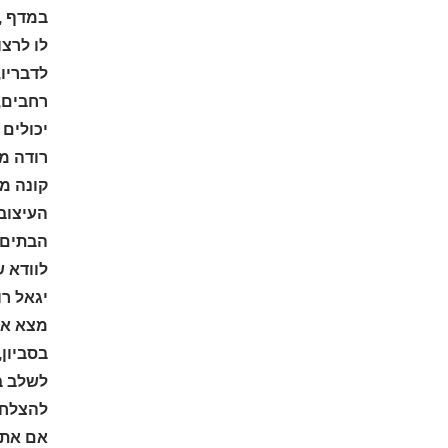
במדף ,כ
לו לרצו
לדבריו,
רחבים, 
יכולים 
רודה מת
קונה מ
העיצוב 
הבתים מ
לוודא 
יגאל ר
מצא את
לשלב ב
להצלחה
אם אתם 