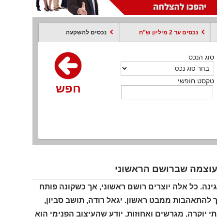
נכסים עד 2 מיליון ש”ח
נכסים להשקעה
סוג הנכס
סוג הנכס
סוג הנכס
סוג הנכס
סוג עסקה
קסט חופשי
טקסט חופשי
טקסט חופשי
טקסט חופשי
טקסט חופשי
חפש
חפש
חפש
חפש
חפש
חפש
חפש
העוצמה שברושם הראשוני
ינה. כל אלה יוצרים רושם ראשוני, אך כשקונה פותח
 להתאהבות ממבט ראשון. יגאל רודה, תושב סביון,
יישוב ובעל ניסיון של מעל 30 שנה בתיווך בתי יוקרה, מגרשים ואחוזות, יודע שהעיצוב הפנימי הוא