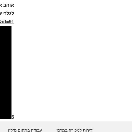
אוהב את העבודה 
לגלריית
h&id=91
5
דירות למכירה במרכז
עבודה בתחום נדל"ן