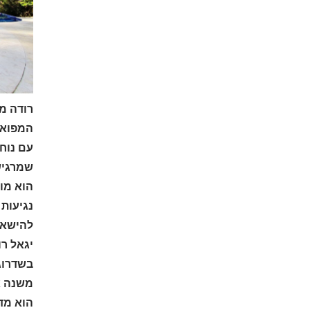
רודה מ
המפוארי
עם נוח
שמרגיש 
הוא מוס
נגיעות 
להישאר
יגאל ר
בשדרוג 
משנה א
הוא מדג