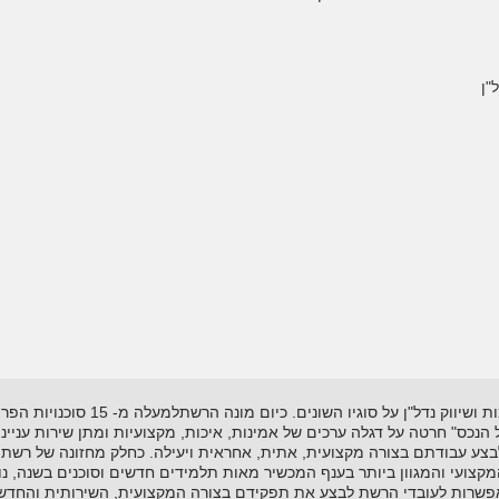
"ן
רשת "אל-הנכס" נוסדה בשנת 1995 ועוסקת
"אל הנכס" חרטה על דגלה ערכים של אמינות, איכות, מקצועיות ומתן שירות עניי
לבצע עבודתם בצורה מקצועית, אתית, אחראית ויעילה. כחלק מחזונה של רשת 
ועי והמגוון ביותר בענף המכשיר מאות תלמידים חדשים וסוכנים בשנה, נות
שרות לעובדי הרשת לבצע את תפקידם בצורה המקצועית, השירותית והחדשנית