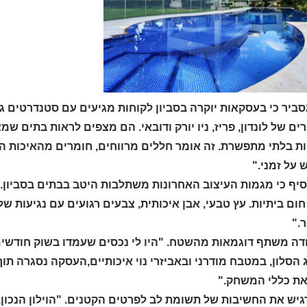
סביר כי בעסקאות יוקרה בסביון לקוחות מגיעים עם סטנדרטים 
ם של לונדון, פריז, ניו יורק ודובאי. הם מצפים לראות בתים 
ות בלתי מתפשרת. זה אומר חללים מרווחים, חומרים מהאיכות הג
על זמני."
יף כי מגמות העיצוב האחרונות משתלבות היטב בבתים בסביון. "י
חום ביתיות. עץ טבעי, אבן איכותית, צבעים רגועים עם נגיעות ש
."
ודה משתף דוגמאות מהשטח. "היו לי נכסים שעמדו בשוק חודשי
הסלון, במטבח מודרני ובאביזרי נוי איכותיים,העסקה נסגרה תוך
ת כללי המשחק."
יש את החשיבות של תשומת לב לפרטים הקטנים. "הוילון הנכון, ג