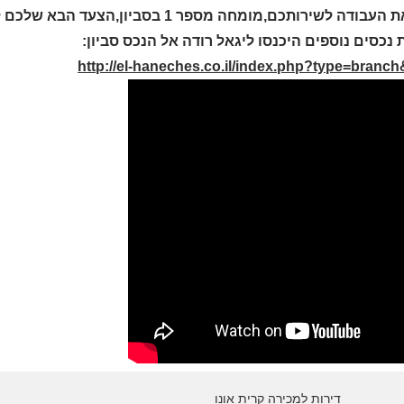
לשירותכם,מומחה מספר 1 בסביון,הצעד הבא שלכם לבית יוקרה מתחיל כאן 052-2321675
 נכסים נוספים היכנסו ליגאל רודה אל הנכס סביון:
http://el-haneches.co.il/index.php?type=branc
דירות למכירה קרית אונו