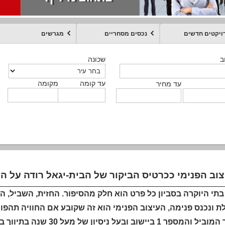
ויקטים חדשים
נכסים מסחריים
מגרשים
מקומה
עד קומה
עד מחיר
שכונה
שכונה
שכונה
שכונה
שכונה
שכונה
ט
ב
ב
ב
ב
ב
עד קומה
עד קומה
עד קומה
עד קומה
מקומה
מקומה
מקומה
מקומה
מקומה
עד קומה
טקסט חופשי
עד מחיר
עד מחיר
עד מחיר
עד מחיר
עד קומה
עד מחיר
וב הפנימי ככרטיס הביקור של הבית-יגאל רודה על 
תי היוקרה בסביון כל פרט הוא חלק מהסיפור. החזית, השביל, הג
 ונכנס פנימה, העיצוב הפנימי הוא זה שקובע אם החוויה תהפוך
המתווך המוביל והמספר 1 ב