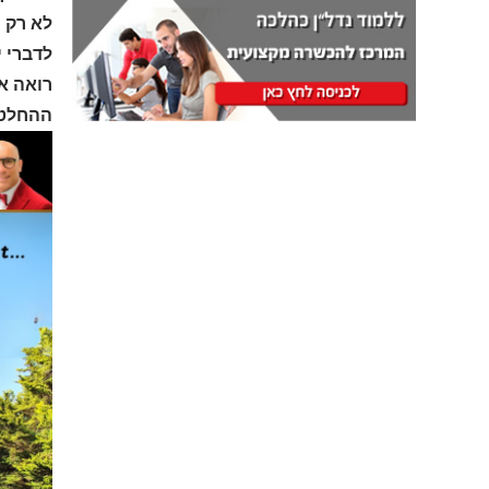
לא רק 
לדברי י
רואה את
ההחלטה