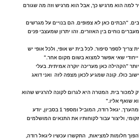
ר למה הוא מרגיש כך, אבל הוא מרגיש וזה מה שגורם
בים. "הבתים כאן לא צפופים. הם בנויים על מגרשים
ברים נוחים בין האזורים. זהו יתרון שמעצבי פנים
צריך לספר סיפור. לכל בית יש אופי, ולכל אופי יש
ייחודי שאי אפשר למצוא בשום מקום אחר."
ותר "הקהילה כאן מעריכה יוקרה אמיתית. בעלי
וב כולו. קונה שמגיע לכאן מצפה לזה ואני דואג
 למכור בית. המטרה היא לגרום לקונה להרגיש שהוא
 שואף אליו."
בסביון, עיצוב הפנים אינו רק חלק מהבית, הוא חלק מהחוויה, מהיוקרה ומהערך. יגאל רודה, המוביל ומספר 1 בסביון, יודע
ומי, וליצור עבור לקוחותיו את התנאים המושלמים
להפוך חלומות למציאות, התקשרו עכשיו ליגאל רודה,