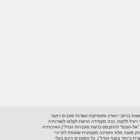
 בתיווך יזמות ושיווק נדל"ן על סוגיו השונים. כיום מונה הרשתלמעלה מ- 15 סוכנויות הפרושות ברחבי הארץ ומעסיקות עשרות סוכנים ויועצי
ני ויעיל ללקוח, ככזו מקפידה הרשת לקלוט לשורותיה
"אל-הנכס" להתבסס כרשת סוכנויות הנדל"ן האיכותית
ן מענה מלא ותמיכה מקצועית שוטפת לזכייניי
 ביותר בענף הנדל"ן. כל הסוכנים הינם בעלי