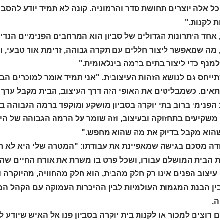
ל אלה יוצרים תחושת סדר והרמוניה. קונה לא תמיד יודע להסבי
ת לקנות."
 אחד היתרונות הגדולים של סביון הוא המרחבים הפנימיים הנדי
מה שמאפשר ליצור חללים עם תקרה גבוהה, זרימת אור טבעי, ומע
למנף כדי ליצור בתים ברמה בינלאומית."
ייחס גם לנושא הזהות העיצובית. "אני תמיד אומר למוכרים הבית 
תאים. כשמבליטים את האופי הזה דרך העיצוב, הבית מקבל ערך 
הפנימי ברוב בתי יוקרה בסביון מושקע ומוקפד ברמה הגבוהה בי
שקיעים בתחזוקה ובעיצוב, וזה שומר על הרמה הגבוהה של הייש
שהוא מקבל בדיוק את מה שהוא מחפש."
ודה מסכם בגישה שמאפיינת את עבודתו: "המטרה שלי היא לא רק
 הבית המושלם עבורו, ושכל פרט בו משרת את אורח החיים שהוא
ין הבנת המגמות העולמיות לבין ההיכרות העמוקה עם הקהל המק
.
רוצים למכור או לקנות בית יוקרה בסביון פנו אל האיש שיודע 