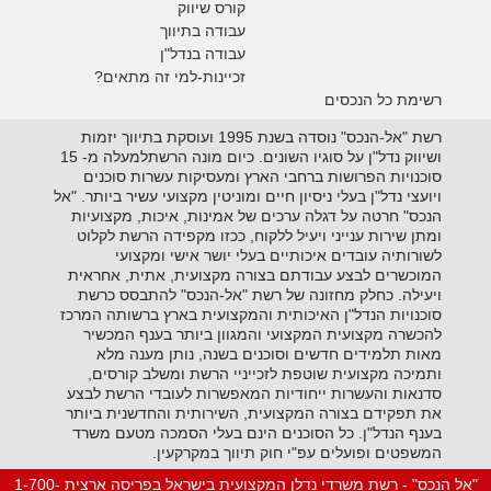
קורס שיווק
עבודה בתיווך
עבודה בנדל"ן
זכיינות-למי זה מתאים?
רשימת כל הנכסים
רשת "אל-הנכס" נוסדה בשנת 1995 ועוסקת בתיווך יזמות
ושיווק נדל"ן על סוגיו השונים. כיום מונה הרשתלמעלה מ- 15
סוכנויות הפרושות ברחבי הארץ ומעסיקות עשרות סוכנים
ויועצי נדל"ן בעלי ניסיון חיים ומוניטין מקצועי עשיר ביותר. "אל
הנכס" חרטה על דגלה ערכים של אמינות, איכות, מקצועיות
ומתן שירות ענייני ויעיל ללקוח, ככזו מקפידה הרשת לקלוט
לשורותיה עובדים איכותיים בעלי יושר אישי ומקצועי
המוכשרים לבצע עבודתם בצורה מקצועית, אתית, אחראית
ויעילה. כחלק מחזונה של רשת "אל-הנכס" להתבסס כרשת
סוכנויות הנדל"ן האיכותית והמקצועית בארץ ברשותה המרכז
להכשרה מקצועית המקצועי והמגוון ביותר בענף המכשיר
מאות תלמידים חדשים וסוכנים בשנה, נותן מענה מלא
ותמיכה מקצועית שוטפת לזכייניי הרשת ומשלב קורסים,
סדנאות והעשרות ייחודיות המאפשרות לעובדי הרשת לבצע
את תפקידם בצורה המקצועית, השירותית והחדשנית ביותר
בענף הנדל"ן. כל הסוכנים הינם בעלי הסמכה מטעם משרד
המשפטים ופועלים עפ"י חוק תיווך במקרקעין.
"אל הנכס" - רשת משרדי נדלן המקצועית בישראל בפריסה ארצית 1-700-