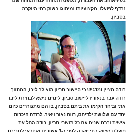
בפיו-אוהב את העבודה, משפט המזוהה עמו ומהווה שם
נרדף לפועלו ,מקצועיותו ומיתוגו בשוק בתי היוקרה
בסביון.
רודה מציין ומדגיש כי היישוב סביון הוא לב ליבו, המתווך
רודה עבר בנעוריו ליישוב סביון, לימים נישא לבחירת ליבו
אתי וביחד הקימו את ביתם בסביון, בו הם מתגוררים כיום
יחד עם שלושת ילדיהם, רווה נאור ויאיר. לרודה היכרות
אישית ורבת שנים עם כל תושבי סביון, רודה החל את
פועלו בשיווק בתי יוקרה לפני כ-3 עשורים ואחראי למכירת