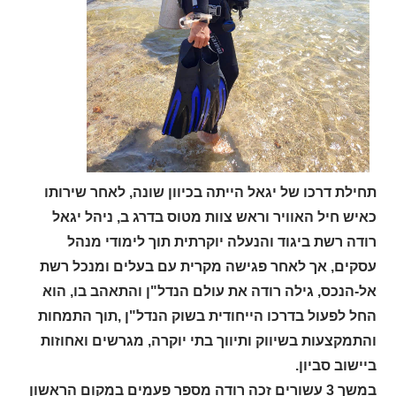
תחילת דרכו של יגאל הייתה בכיוון שונה, לאחר שירותו
כאיש חיל האוויר וראש צוות מטוס בדרג ב, ניהל יגאל
רודה רשת ביגוד והנעלה יוקרתית תוך לימודי מנהל
עסקים, אך לאחר פגישה מקרית עם בעלים ומנכל רשת
אל-הנכס, גילה רודה את עולם הנדל"ן והתאהב בו, הוא
החל לפעול בדרכו הייחודית בשוק הנדל"ן ,תוך התמחות
והתמקצעות בשיווק ותיווך בתי יוקרה, מגרשים ואחוזות
ביישוב סביון.
במשך 3 עשורים זכה רודה מספר פעמים במקום הראשון