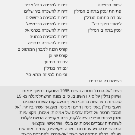
ש
יווק פרוייקט
דירות למכירה בתל אביב
פתיחת עסק בתחום הנדל"ן
דירות להשכרה בירושלים
עבודה בתחום הנדל"ן
דירות למכירה בירושלים
לימודי תיווך נדל"ן
דירות למכירה
בכרמיאל
עסק בתחום הנדל"ן
דירות להשכרה
בכרמיאל
דירות למכירה בנתניה
דירות להשכרה בנתניה
קורס הכנה למבחן המתווכים
קורס שיווק
עבודה בתיווך
עבודה בנדל"ן
זכיינות-למי זה מתאים?
רשימת כל הנכסים
רשת "אל-הנכס" נוסדה בשנת 1995 ועוסקת בתיווך יזמות
ושיווק נדל"ן על סוגיו השונים. כיום מונה הרשתלמעלה מ- 15
סוכנויות הפרושות ברחבי הארץ ומעסיקות עשרות סוכנים
ויועצי נדל"ן בעלי ניסיון חיים ומוניטין מקצועי עשיר ביותר. "אל
הנכס" חרטה על דגלה ערכים של אמינות, איכות, מקצועיות
ומתן שירות ענייני ויעיל ללקוח, ככזו מקפידה הרשת לקלוט
לשורותיה עובדים איכותיים בעלי יושר אישי ומקצועי
המוכשרים לבצע עבודתם בצורה מקצועית, אתית, אחראית
ויעילה. כחלק מחזונה של רשת "אל-הנכס" להתבסס כרשת