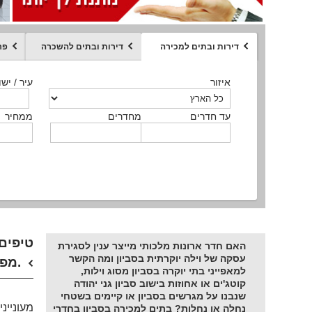
דירות ובתים למכירה
דירות ובתים להשכרה
פר
ממחיר
איזור
איזור
איזור
איזור
איזור
סוג הנכס
עיר / ישו
עיר / ישו
עיר / ישו
עיר / ישו
עיר / ישו
איזור
עיר / ישוב
עד חדרים
עד חדרים
עד חדרים
עד חדרים
מחדרים
מחדרים
מחדרים
מחדרים
ממחיר
ממחיר
ממחיר
ממחיר
מקומה
ממחיר
סוג הנכס
סוג הנכס
טיפים 
האם חדר ארונות מלכותי מייצר ענין לסגירת
עסקה של וילה יוקרתית בסביון ומה הקשר
מפוארים בסביון.
למאפייני בתי יוקרה בסביון מסוג וילות,
קוטג'ים או אחוזות בישוב סביון גני יהודה
שנבנו על מגרשים בסביון או קיימים בשטחי
מעוניינ
נחלה או נחלות? בתים למכירה בסביון בחדרי