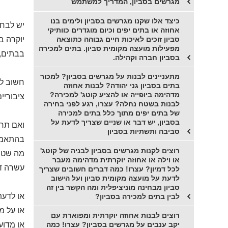
מגרשים בסביון, המדריך למשתמש
כיצד אלו שקנו מגרשים בסביון ולימים בנו
יש לבחו
אחוזה או בתים יפים וכיום מוגדרים כוותיקי
סביון זוכים לאיכות חיים גבוהה כתוצאה
יוקרה ב
מפעילות מועצה מקומית סביון. בתים למכירה
בבתים, 
בסביון חברה וקהילה.
מתעניינים לבנות על מגרשים בסביון? למכור
בתים בסביון גני יהודה? לבנות אחוזה
מדהימה ביופייה או להציע קוטג' למכירה?
ציבוריים
לבנות בשטח נחלה? עצרו, רגע לפני בחירה
של בתים יפים מתוך כלל בתים למכירה
בסביון, יש דבר או שניים שצריך לדעת על
ואם תרצ
סביבה ותשתיות בסביון
בהתאמה 
רוצים לקנות מגרשים בסביון לבניה של קוטג'
מה שטח 
או וילה או אחוזה יוקרתית מדהימה מעבר
עשרה דו
לכל דמיון? עצרו! כמה דברים חשובים שצריך
לדעת על מועצה מקומית סביון ועל הישוב
סביון מבחינה מוניציפלית ומה הקשר בין זה
או לדעת
לבין בתים למכירה בסביון?
או על מ
רוצים לבנות אחוזה יוקרתית ומפוארת עם
או מדוע
יקב ענבים על מגרשים בסביון? עצרו! כמה