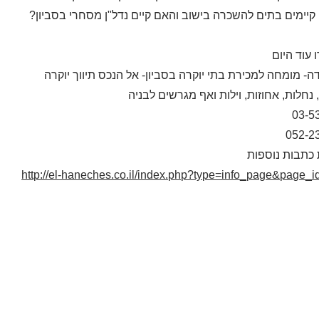
קיימים בתים להשכרה בישוב והאם קיים נדל"ן מסחרי בסביון?
עוד היום
דה- מומחה למכירת בתי יוקרה בסביון- אל הנכס תיווך יוקרה
 נחלות, אחוזות, וילות ואף מגרשים לבניה
03-5
052-2
כתבות נוספות
http://el-haneches.co.il/index.php?type=info_page&page_