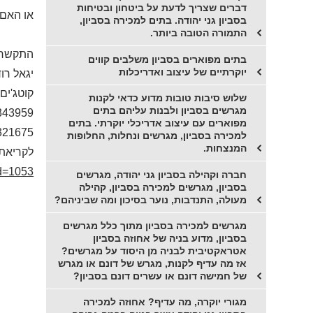
דברים שצריך לדעת על ביטחון ובטיחות
או האם 
בסביון גני יהודה. בתים למכירה בסביון,
התמורה הטובה ביותר.
התקשרו 
בתים מפוארים בסביון משלבים קווים
יוקרתיים של עיצוב ואדריכלות
יגאל רו
קוטג'ים,
שלוש סיבות טובות מדוע כדאי לקנות
מגרשים בסביון ולבנות עליהם בתים
343959
מפוארים עם עיצוב אדריכלי יוקרתי. בתים
321675
למכירה בסביון, מגרשים ונחלות, החלופות
המנצחות.
לקריאת 
id=1053
חברה וקהילה בסביון גני יהודה, מגרשים
בסביון, מגרשים למכירה בסביון, קהילה
מעולה, התנדבות, נוער בסיכון ומה שביניהם?
מגרשים למכירה בסביון מתוך כלל מגרשים
בסביון, מדוע בניה של אחוזה בסביון
אטראקטיבית לבניה מן היסוד על מגרשים?
אז מה עדיף לקנות, מגרש של דונם או מגרש
של חמישה דונם או עשרים דונם בסביון?
מגורי יוקרה, מה עדיף? אחוזה למכירה