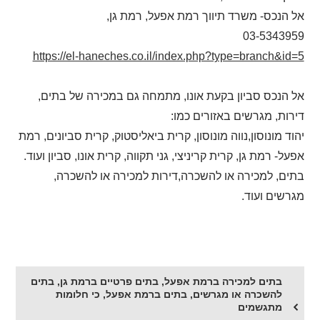
אל הנכס- משרד תיווך רמת אפעל, רמת גן,
03-5343959
https://el-haneches.co.il/index.php?type=branch&id=5
אל הנכס סביון בקעת אונו, מתמחה גם במכירה של בתים,
דירות, מגרשים באזורים כמו:
יהוד מונוסון,נווה מונוסון, קרית ביאליסטוק, קרית סביונים, רמת
אפעל- רמת גן, קרית קריניצי, גני תקווה, קרית אונו, סביון ועוד.
בתים, למכירה או להשכרה,דירות למכירה או להשכרה,
מגרשים ועוד.
בתים למכירה ברמת אפעל, בתים פרטיים ברמת גן, בתים
להשכרה או מגרשים, בתים ברמת אפעל, כי חלומות
מתגשמים