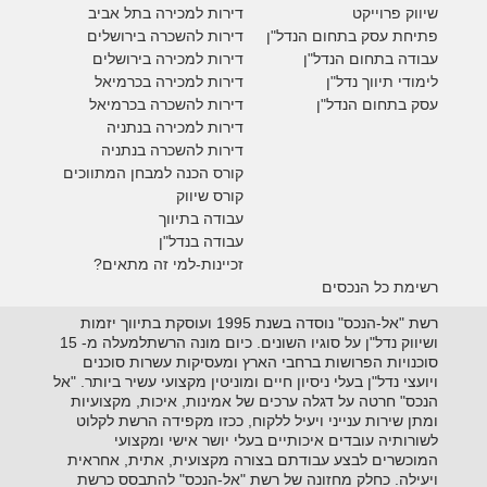
ש
יווק פרוייקט
דירות למכירה בתל אביב
פתיחת עסק בתחום הנדל"ן
דירות להשכרה בירושלים
עבודה בתחום הנדל"ן
דירות למכירה בירושלים
לימודי תיווך נדל"ן
דירות למכירה
בכרמיאל
עסק בתחום הנדל"ן
דירות להשכרה
בכרמיאל
דירות למכירה בנתניה
דירות להשכרה בנתניה
קורס הכנה למבחן המתווכים
קורס שיווק
עבודה בתיווך
עבודה בנדל"ן
זכיינות-למי זה מתאים?
רשימת כל הנכסים
רשת "אל-הנכס" נוסדה בשנת 1995 ועוסקת בתיווך יזמות
ושיווק נדל"ן על סוגיו השונים. כיום מונה הרשתלמעלה מ- 15
סוכנויות הפרושות ברחבי הארץ ומעסיקות עשרות סוכנים
ויועצי נדל"ן בעלי ניסיון חיים ומוניטין מקצועי עשיר ביותר. "אל
הנכס" חרטה על דגלה ערכים של אמינות, איכות, מקצועיות
ומתן שירות ענייני ויעיל ללקוח, ככזו מקפידה הרשת לקלוט
לשורותיה עובדים איכותיים בעלי יושר אישי ומקצועי
המוכשרים לבצע עבודתם בצורה מקצועית, אתית, אחראית
ויעילה. כחלק מחזונה של רשת "אל-הנכס" להתבסס כרשת