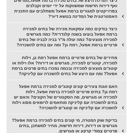
כיצד הגדלת היצע של בתים מכירה ברמת אפעל,מגרשים
ואף דירות חדשות שמשווקות על ידי יזמים וקבלנים
בפרוייקטים למגורים ברמת אפעל משתלבים עם התכנית
האסטרטגית של המדינה בנושא דיור?
כיצד בודקים כמה עסקאות מכירה של בתים למכירה
ברמת אפעל בוצעו בשנה קלנדרית? כמה מגרשים
למכירה מוצעים? כמה עולה מ"ר בניה לבניה של בתים
פרטיים ברמת אפעל, רמת גן? ומה עם בתים להשכרה?
מחירים של בתים פרטיים ברמת אפעל רמת גן, וילות
למכירה, קוטג'ים למכירה, מגרשים או דירות? אלו וילות או
קוטג'ים מוצעים למכירה ובכמה נמכרו בתים פרטים ברמת
אפעל? ומה עם היצע של בתים להשכרה עם קליניקה?
האם זוגות צעירים קונים קוטג'ים למכירה ברמת אפעל
רמת גן? בתים פרטיים למכירה ברמת אפעל, וילות
למכירה או מגרשים, מה הסקטורים של הקונים? והאם יש
בתים להשכרה עם קליניקה מותאמים לרופאים מסוג וילות
להשכרה עם קליניקה או קוטג'ים להשכרה?
בדיקת שוק המטרה, מי קונים בתים למכירה ברמת אפעל?
מגרשים או דירות, דירות חדשות, מחיר למשתכן ,בתים
פרטיים צמודי קרקע או מגרשים.