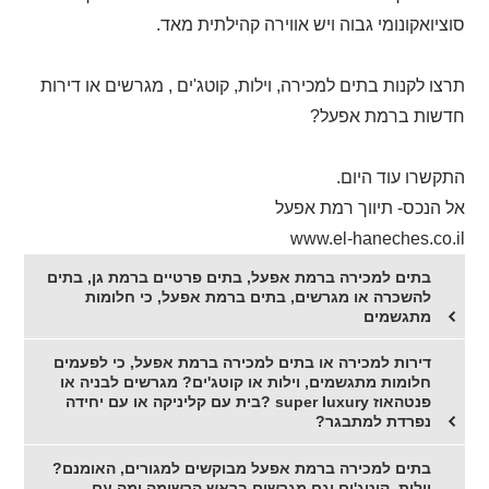
סוציואקונומי גבוה ויש אווירה קהילתית מאד.
תרצו לקנות בתים למכירה, וילות, קוטג'ים , מגרשים או דירות
חדשות ברמת אפעל?
התקשרו עוד היום.
אל הנכס- תיווך רמת אפעל
www.el-haneches.co.il
בתים למכירה ברמת אפעל, בתים פרטיים ברמת גן, בתים
להשכרה או מגרשים, בתים ברמת אפעל, כי חלומות
מתגשמים
דירות למכירה או בתים למכירה ברמת אפעל, כי לפעמים
חלומות מתגשמים, וילות או קוטג'ים? מגרשים לבניה או
פנטהאוז super luxury ?בית עם קליניקה או עם יחידה
נפרדת למתבגר?
בתים למכירה ברמת אפעל מבוקשים למגורים, האומנם?
וילות, קוטג'ים וגם מגרשים בראש הרשימה ומה עם