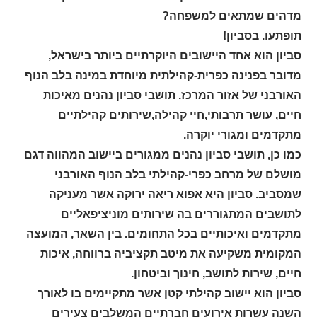
מדהים שמתאים למשפחה
?
תופתעו. בסביון!
סביון הוא אחד היישובים היוקרתיים ביותר בישראל,
מדובר בפנינה כפרית-קהילתית מיוחדת במינה בלב הנוף
האורבני של אזור המרכז. תושבי סביון נהנים מאיכות
חיים, עושר תרבותי,חיי קהילה,שירותים קהילתיים
מתקדמים ומגורי יוקרה
.
כמו כן, תושבי סביון נהנים ממגורים ביישוב המהווה דגם
מושלם של מרחב כפרי-קהילתי בלב הנוף האורבני
שמסביב. סביון היא אפוא ריאה ירוקה אשר מעניקה
לתושבים המתגוררים בה שירותים מוניציפאליים
מתקדמים ואיכותיים בכל התחומים. בין השאר, המועצה
המקומית משקיעה את מיטב תקציביה ברווחה, איכות
חיים, שירות לתושב, חינוך וביטחון.
סביון הוא יישוב קהילתי קטן אשר מתקיימים בו לאורך
השנה עשרות אירועים חברתיים המשלבים צעירים