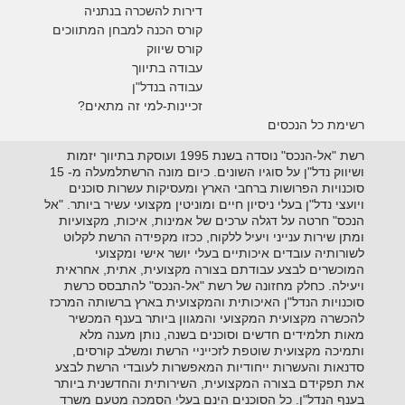
דירות להשכרה בנתניה
קורס הכנה למבחן המתווכים
קורס שיווק
עבודה בתיווך
עבודה בנדל"ן
זכיינות-למי זה מתאים?
רשימת כל הנכסים
רשת "אל-הנכס" נוסדה בשנת 1995 ועוסקת בתיווך יזמות
ושיווק נדל"ן על סוגיו השונים. כיום מונה הרשתלמעלה מ- 15
סוכנויות הפרושות ברחבי הארץ ומעסיקות עשרות סוכנים
ויועצי נדל"ן בעלי ניסיון חיים ומוניטין מקצועי עשיר ביותר. "אל
הנכס" חרטה על דגלה ערכים של אמינות, איכות, מקצועיות
ומתן שירות ענייני ויעיל ללקוח, ככזו מקפידה הרשת לקלוט
לשורותיה עובדים איכותיים בעלי יושר אישי ומקצועי
המוכשרים לבצע עבודתם בצורה מקצועית, אתית, אחראית
ויעילה. כחלק מחזונה של רשת "אל-הנכס" להתבסס כרשת
סוכנויות הנדל"ן האיכותית והמקצועית בארץ ברשותה המרכז
להכשרה מקצועית המקצועי והמגוון ביותר בענף המכשיר
מאות תלמידים חדשים וסוכנים בשנה, נותן מענה מלא
ותמיכה מקצועית שוטפת לזכייניי הרשת ומשלב קורסים,
סדנאות והעשרות ייחודיות המאפשרות לעובדי הרשת לבצע
את תפקידם בצורה המקצועית, השירותית והחדשנית ביותר
בענף הנדל"ן. כל הסוכנים הינם בעלי הסמכה מטעם משרד