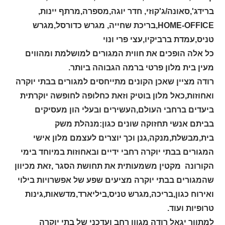
ברידג',סאונה/ג'קוזי, חדר יוגה,מספרה,מרתף יינות,
HOME-OFFICE
,בריכת שחייה, מגרש כדורסל,מגרש
טניס,עמדת ברביקיו,עצי פרי ונוי
כל אלה הופכים את חווית המגורים למושלמת ומהווים
מעין בית מלון פרטי ברמה הגבוהה ביותר.
רודה מציין שאכן הקונים מתייחסים למגורים בבתי יוקרה
ואחוזות,כאל מלון בוטיק וזאת כחלופה לחופשה יוקרתית
ביעדים ברחבי העולם,העשירים ובעלי הון מעסיקים
בביתם אנשי תחזוקה שונים כגון:מנהלת משק
בית,מבשלת,מנקה,גנן וכך יוצרים לעצמם מלון אישי
המגורים בבתי יוקרה רחבי ידיים ובאחוזות במיוחד בימי
הקורונה מקטין משמעותית את תחושת הסגר ,זאת מכיוון
שהמגורים בבתי יוקרה מציעים שפע של אפשרויות בילוי
ואירוח כגון,בריכה,מגרש טניס,ביליארד,מדשאות,גינות
טרופיות ועוד.
למתווך יגאל רודה מגוון רחב ועדכני של בתי יוקרה