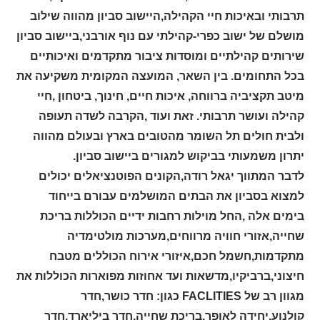
תרבותי ובאיכות חיי הקהילה,היישוב סביון מהווה שילוב
מושלם של ישוב כפרי-קהילתי עם נוף אורבני,ביישוב סביון
שירותים קהילתיים ומוסדות ציבור מתקדמים ואיכותיים
בכל התחומים. בין השאר, המועצה המקומית משקיעה את
מיטב תקציביה ברווחה, איכות חיים, חינוך, ביטחון ,חיי
קהילה ועושר תרבותי. זאת ועוד ,הקרבה לשדה תעופה
ולבית חולים תל השומר מהטובים בארץ ובעולם מהווה
יתרון משמעותי בביקוש למגורים ביישוב סביון.
לדבר המתווך יגאל רודה,הקונים הפוטנציאלים יכולים
למצוא בסביון את הבתים המושלמים עבורם בייחוד
בימים אלה ,החל מוילות רחבות ידיים הכוללות בריכת
שחייה,אזורי חוויה מרווחים,מערכות מולטימדיה
מתקדמות,חשמל חכם,איזורי אירוח הכוללים מטבח
חיצוני,ברביקיו,מדשאות ועד אחוזות מפוארות הכוללות את
מגוון רב של
FACLITIES
כגון: חדר כושר,חדר
קולנוע,יחידה לאופר,בריכת שחייה,חדר ביליארד,חדר