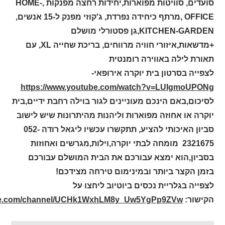
סועדים, סוויטות מפוארות,יחידות רחצה מפנקות ,
HOME-
OFFICE
,מרתף כיחידה נפרדת, ג'קוזי מפנק ל-15 אנשים,
KITCHEN-GARDEN
,גן פסטורלי מושלם
+מדשאות,איזורי חוויה מרווחים, בריכת שחייה
XL
, עם
תאורת לילה באווירה רומנטית
לצפייה בסרטון בית יוקרה אירופאי-
https://www.youtube.com/watch?v=LUIgmoUPONg
לסיכום,באם הינכם מעוניינים לגור בוילה רחבת ידיים,בית
יוקרה או אחוזה מפוארות וליהנות מהיתרונות שיש לישוב
סביון האיכותי להציע, תתקשרו עכשיו ליגאל רודה 052-
2321675 מומחה לבתי יוקרה,וילות,מגרשים ואחוזות
בסביון,הוא ימצא עבורכם את הבית המושלם עבורכם
בזמן הקצר ביותר ובמינימום טירחה מצידכם!
לצפייה בגלריית נכסים ביוטיוב ליחצו על
הקישור:
ube.com/channel/UCHk1WxhLM8y_Uw5YgPp9ZVw