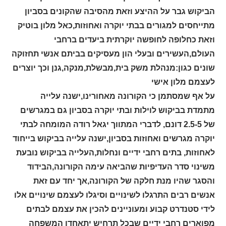
הביקוש גבר על ההיצע וזאת מהסיבה שהקונים בסביון
מתייחסים למגורים בבתי יוקרה ואחוזות,כאל מלון בוטיק
וזאת כחלופה לחופשה יוקרתית ביעדים ברחבי
העולם,העשירים ובעלי הון מעסיקים בביתם אנשי תחזוקה
שונים כגון:מנהלת משק בית,מבשלת,מנקה,גנן וכך יוצרים
לעצמם מלון אישי
על אף שמסתמן כי הקורונה מאחורינו,ישנה עלייה
מתמדת בביקוש לוילות ובתי יוקרה בסביון גם במגרשים
של 2.5-5 דונם, לדברי המתווך יגאל רודה המומחה לבתי
יוקרה מגרשים ואחוזות בסביון,ישנה עלייה בביקוש בייחוד
לאחוזות, בתים רחבי ידיים ונחלות,העלייה בביקוש נובעת
משינוי סדר העדיפיות שהביאה עימה הקורונה,הבידוד
והסגר שהיו מנת חלקה של הקורונה,אך יחד עם זאת
אנשים רבים התרגלו לשינויים וסיגלו לעצמם שינויים אלו
לידי סטנדרט קבוע ומעוניינים להכין את עצמם לבתים
מפוארים רחבי ידיים שבכל תרחיש יתאחדו המשפחה