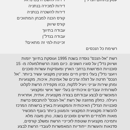
דירות למכירה בנתניה
דירות להשכרה בנתניה
קורס הכנה למבחן המתווכים
קורס שיווק
עבודה בתיווך
עבודה בנדל"ן
זכיינות-למי זה מתאים?
רשימת כל הנכסים
רשת "אל-הנכס" נוסדה בשנת 1995 ועוסקת בתיווך יזמות
ושיווק נדל"ן על סוגיו השונים. כיום מונה הרשתלמעלה מ- 15
סוכנויות הפרושות ברחבי הארץ ומעסיקות עשרות סוכנים
ויועצי נדל"ן בעלי ניסיון חיים ומוניטין מקצועי עשיר ביותר. "אל
הנכס" חרטה על דגלה ערכים של אמינות, איכות, מקצועיות
ומתן שירות ענייני ויעיל ללקוח, ככזו מקפידה הרשת לקלוט
לשורותיה עובדים איכותיים בעלי יושר אישי ומקצועי
המוכשרים לבצע עבודתם בצורה מקצועית, אתית, אחראית
ויעילה. כחלק מחזונה של רשת "אל-הנכס" להתבסס כרשת
סוכנויות הנדל"ן האיכותית והמקצועית בארץ ברשותה המרכז
להכשרה מקצועית המקצועי והמגוון ביותר בענף המכשיר
מאות תלמידים חדשים וסוכנים בשנה, נותן מענה מלא
ותמיכה מקצועית שוטפת לזכייניי הרשת ומשלב קורסים,
סדנאות והעשרות ייחודיות המאפשרות לעובדי הרשת לבצע