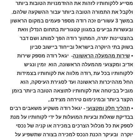
מסייע ללקוחותיו לזהות את ההזדמנויות הטובות ביותר
ולקבל את התמורה הטובה ביותר עבור ההשקעה שלהם.
במשך 3 עשורים זכה רודה מספר פעמים במקום הראשון
ובעשרות גביעים במגוון קטגוריות בתחום הנדלן וזאת
בהצטיינות יתרה, המתווך רודה הפך למותג ושם דבר
בשוק בתי היוקרה בישראל ובייחוד ביישוב סביון
•
שירות מהמעלה הראשונה
- יגאל רודה מספק שירות
אדיב ומקצועי מהמעלה הראשונה, הוא זמין ונגיש
ללקוחותיו בכל עת ,רודה מלווה את לקוחותיו בצמידות
החל מההיכרות הראשונה ועד לסגירת העיסקה, הוא
מוביל בביטחה את לקוחותיו לתוצאה הטובה ביותר בזמן
הקצר ביותר ובמינימום טירחה מצידם.,
•
תהליך חלק ומקצועי
- יגאל רודה משקיע משאבים רבים
בבדיקת שאלות ובעיות המועלות על ידי לקוחותיו על מנת
לספק את כל מכלול הצרכים במכירה או קניה של נכסי
יוקרה ובעיקר הכנת הנכס למכירה בצורה שתשפיע על