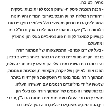
מחירו לטובה.
•
הכנת תוכנית עיסקית
- שיווק הנכס לפי תוכנית עיסקית
וייחודית הכוללת שיווק הנכס בערוצי המדיה והעיתונות
המובילים,הכנת סרטון מקצועי כולל צילומי רחפן,פירסום
בלוחות נדל"ן יוקרה ובאתרים מובילים בארץ ובחו"ל כמו
כן,שיווק למאגר לקוחות פוטנציאליים בעלי הון מהארץ
ומהעולם
•
בעל קשרים ענפים-
התמקצעותו של המתווך רודה
בנכסי יוקרה מפוארים ברמה הגבוהה ביותר ביישוב סביון,
והיכרותו רבת השנים עם בעלי הון מהארץ ומרחבי העולם,
הפכו אותו לאייקון של יוקרה, מקצועיות, אמינות ונאמנות,
המתווך רודה עומד מאחורי העסקאות היוקרתיות ביותר
שנעשו על ידי מיליונרים הנמנים עם העשירון העליון.
ובזכות קשריו הענפים של המתווך רודה עם בעלי הון
מהארץ מרחבי העולם ועם מומחים בתחום הנדל"ן ,עורכי
דין,מהנדסים,שמאים,אדריכלים,רודה הפך לשם דבר