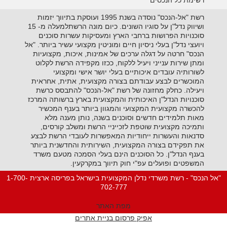
רשימת כל הנכסים
רשת "אל-הנכס" נוסדה בשנת 1995 ועוסקת בתיווך יזמות
ושיווק נדל"ן על סוגיו השונים. כיום מונה הרשתלמעלה מ- 15
סוכנויות הפרושות ברחבי הארץ ומעסיקות עשרות סוכנים
ויועצי נדל"ן בעלי ניסיון חיים ומוניטין מקצועי עשיר ביותר. "אל
הנכס" חרטה על דגלה ערכים של אמינות, איכות, מקצועיות
ומתן שירות ענייני ויעיל ללקוח, ככזו מקפידה הרשת לקלוט
לשורותיה עובדים איכותיים בעלי יושר אישי ומקצועי
המוכשרים לבצע עבודתם בצורה מקצועית, אתית, אחראית
ויעילה. כחלק מחזונה של רשת "אל-הנכס" להתבסס כרשת
סוכנויות הנדל"ן האיכותית והמקצועית בארץ ברשותה המרכז
להכשרה מקצועית המקצועי והמגוון ביותר בענף המכשיר
מאות תלמידים חדשים וסוכנים בשנה, נותן מענה מלא
ותמיכה מקצועית שוטפת לזכייניי הרשת ומשלב קורסים,
סדנאות והעשרות ייחודיות המאפשרות לעובדי הרשת לבצע
את תפקידם בצורה המקצועית, השירותית והחדשנית ביותר
בענף הנדל"ן. כל הסוכנים הינם בעלי הסמכה מטעם משרד
המשפטים ופועלים עפ"י חוק תיווך במקרקעין.
"אל הנכס" - רשת משרדי נדלן המקצועית בישראל בפריסה ארצית 1-700-
702-777
מפת האתר
אפיק פרסום בניית אתרים