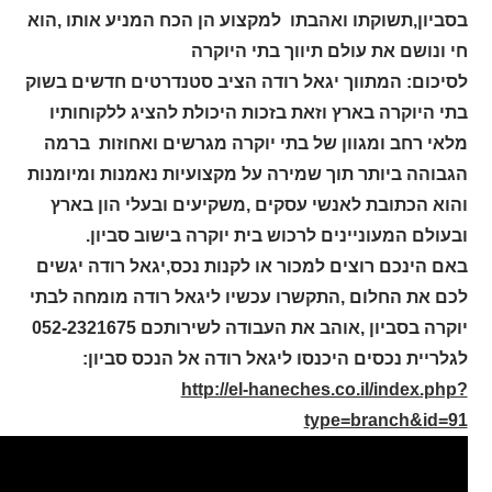
בסביון,תשוקתו ואהבתו למקצוע הן הכח המניע אותו ,הוא
חי ונושם את עולם תיווך בתי היוקרה
לסיכום: המתווך יגאל רודה הציב סטנדרטים חדשים בשוק
בתי היוקרה בארץ וזאת בזכות היכולת להציג ללקוחותיו
מלאי רחב ומגוון של בתי יוקרה מגרשים ואחוזות ברמה
הגבוהה ביותר תוך שמירה על מקצועיות נאמנות ומיומנות
והוא הכתובת לאנשי עסקים ,משקיעים ובעלי הון בארץ
ובעולם המעוניינים לרכוש בית יוקרה בישוב סביון.
באם הינכם רוצים למכור או לקנות נכס,יגאל רודה יגשים
לכם את החלום ,התקשרו עכשיו ליגאל רודה מומחה לבתי
יוקרה בסביון ,אוהב את העבודה לשירותכם 052-2321675
לגלריית נכסים היכנסו ליגאל רודה אל הנכס סביון:
http://el-haneches.co.il/index.php?
type=branch&id=91