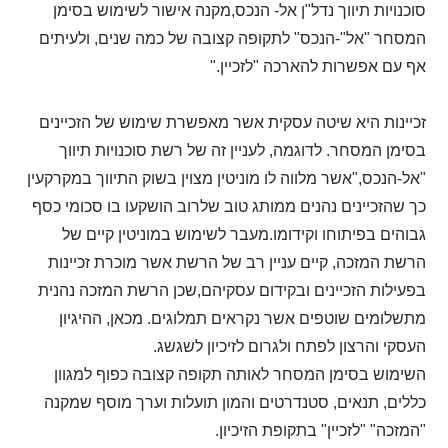
סוכנויות תיווך נדל"ן אל- הנכס
,
מקנה אישור לשימוש בסימן
המסחר "אל"-הנכס" לתקופה קצובה של כמה שנים, ולעיתים
אף עם אפשרות להארכה "לזכיין
".
זכיינות היא שיטה עסקית אשר מאפשרת שימוש של הזכיינים
בסימן המסחר. לדוגמה, לעניין זה של רשת סוכנויות תיווך
"אל-הנכס
",
אשר מלווה לו מוניטין מצוין בשוק התיווך במקרקעין
כך שהזכיינים נהנים ממותג טוב שלרוב הושקעו בו סכומי כסף
גבוהים בפיתוחו וקידומו
.
מעבר לשימוש במוניטין קיים של
הרשת המזכה, קיים עניין רב של הרשת אשר מוכרת זכיינות
בפעילות הזכיינים ובקידום עסקיהם
,
שכן הרשת המזכה נהנית
מתשלומים שוטפים אשר נקראים תמלוגים. מכאן, ההיגיון
העסקי והרצון לפתח ולגרום לזיכיון לשגשג
.
השימוש בסימן המסחר לאותה תקופה קצובה כפוף למגוון
כללים, תנאים, סטנדרטים והמון תועלות וערך מוסף שמקנה
"המזכה" "לזכיין" בתקופת הזיכיון
.