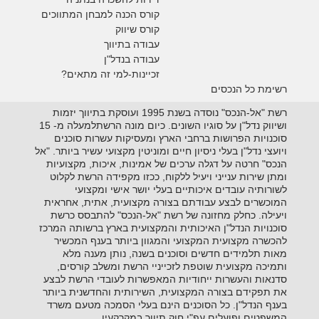
קורס הכנה למבחן המתווכים
קורס שיווק
עבודה בתיווך
עבודה בנדל"ן
זכיינות-למי זה מתאים?
רשימת כל הנכסים
רשת "אל-הנכס" נוסדה בשנת 1995 ועוסקת בתיווך יזמות
ושיווק נדל"ן על סוגיו השונים. כיום מונה הרשתלמעלה מ- 15
סוכנויות הפרושות ברחבי הארץ ומעסיקות עשרות סוכנים
ויועצי נדל"ן בעלי ניסיון חיים ומוניטין מקצועי עשיר ביותר. "אל
הנכס" חרטה על דגלה ערכים של אמינות, איכות, מקצועיות
ומתן שירות ענייני ויעיל ללקוח, ככזו מקפידה הרשת לקלוט
לשורותיה עובדים איכותיים בעלי יושר אישי ומקצועי
המוכשרים לבצע עבודתם בצורה מקצועית, אתית, אחראית
ויעילה. כחלק מחזונה של רשת "אל-הנכס" להתבסס כרשת
סוכנויות הנדל"ן האיכותית והמקצועית בארץ ברשותה המרכז
להכשרה מקצועית המקצועי והמגוון ביותר בענף המכשיר
מאות תלמידים חדשים וסוכנים בשנה, נותן מענה מלא
ותמיכה מקצועית שוטפת לזכייניי הרשת ומשלב קורסים,
סדנאות והעשרות ייחודיות המאפשרות לעובדי הרשת לבצע
את תפקידם בצורה המקצועית, השירותית והחדשנית ביותר
בענף הנדל"ן. כל הסוכנים הינם בעלי הסמכה מטעם משרד
המשפטים ופועלים עפ"י חוק תיווך במקרקעין.