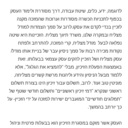
לדוגמה, ידע, כלים, שיטת עבודה, דרך מסודרת ולימוד העסק
בכפוף לתכניות הכשרה מסודרות וערוכות שהמזכה מקנה
לזכיין בכדי לקדם את עסקו
.
לרוב על סמך הצמדות למודל
מצליח ובמקרה שלנו, משרד תיווך מצליח
.
הזכיינות היא שיטה
נפלאה לבעל מודל מצליח, קרי המזכה, להתרחב ולפתח
נקודות מכירה רבות על סמך ניסיון עבר של בניית אותו מודל/
עסק מצליח ושל הזכיין להקים עסק עצמאי בבעלותו. זאת
באמצעות הפעלת הזיכיון, מבלי "להמציא את הגלגל", אלא
ללמוד מבעל הניסיון והידע וליהנות מרשת קשרים מצליחה,
מוניטין טוב ועוד
.
לרוב, תשלום עבור זיכיון הינו בצורת תשלום
ראשוני שנקרא "דמי זיכיון ראשוניים" ותשלום חודשי שוטף של
"תמלוגים חודשיים" המועברים ישירות למזכה על ידי הזכיין- על
כך יורחב בהמשך
.
העסק אשר מוקם במסגרת הזיכיון הוא בבעלות פרטית וניהול