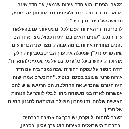
מלאה. הפתרון הוא חדר אירוח עצמאי, עם חדר שינה
מפואר, חדר רחצה פרטי ולעיתים גם מטבחון. זה מעניק
תחושה של בית בתוך בית".
לדבריו, חדרי האירוח הפכו לכלי משמעותי גם בהעלאת
ערך הנכס. "קונים רואים בכך יתרון כפול. מצד אחד הם
נהנים מחוויית אירוח ברמה גבוהה, מצד שני הם יודעים
שזה פריט נדל"ן שמעלה את ערך הבית. בסביון זה חלק
מהיוקרה, לחשוב על כל פרט, גם על מי שמגיע להתארח".
רודה מספר על עסקה ייחודית שבה נמכר בית עם חדר
אירוח פרטי שעוצב בסגנון בוטיק. "הרוכשים אמרו שזה
היה הגורם שהכריע את ההחלטה. הם הרגישו שיש להם
אפשרות לארח בני משפחה מחו"ל בלי לוותר על הנוחות
האישית שלהם. זהו פתרון מושלם שמותאם לסגנון החיים
של סביון".
מעבר לנוחות וליוקרה, יש בכך גם אמירה חברתית.
"בתרבות הישראלית האירוח הוא ערך עליון. בסביון,