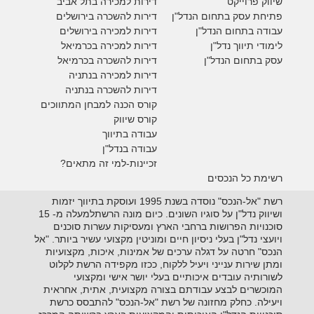
ש
יווק פרוייקט
דירות למכירה בתל אביב
פתיחת עסק בתחום הנדל"ן
דירות להשכרה בירושלים
עבודה בתחום הנדל"ן
דירות למכירה בירושלים
לימודי תיווך נדל"ן
דירות למכירה
בכרמיאל
עסק בתחום הנדל"ן
דירות להשכרה
בכרמיאל
דירות למכירה בנתניה
דירות להשכרה בנתניה
קורס הכנה למבחן המתווכים
קורס שיווק
עבודה בתיווך
עבודה בנדל"ן
זכיינות-למי זה מתאים?
רשימת כל הנכסים
רשת "אל-הנכס" נוסדה בשנת 1995 ועוסקת בתיווך יזמות
ושיווק נדל"ן על סוגיו השונים. כיום מונה הרשתלמעלה מ- 15
סוכנויות הפרושות ברחבי הארץ ומעסיקות עשרות סוכנים
ויועצי נדל"ן בעלי ניסיון חיים ומוניטין מקצועי עשיר ביותר. "אל
הנכס" חרטה על דגלה ערכים של אמינות, איכות, מקצועיות
ומתן שירות ענייני ויעיל ללקוח, ככזו מקפידה הרשת לקלוט
לשורותיה עובדים איכותיים בעלי יושר אישי ומקצועי
המוכשרים לבצע עבודתם בצורה מקצועית, אתית, אחראית
ויעילה. כחלק מחזונה של רשת "אל-הנכס" להתבסס כרשת