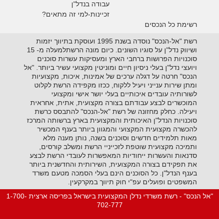
עבודה בנדל"ן
זכיינות-למי זה מתאים?
רשימת כל הנכסים
רשת "אל-הנכס" נוסדה בשנת 1995 ועוסקת בתיווך יזמות
ושיווק נדל"ן על סוגיו השונים. כיום מונה הרשתלמעלה מ- 15
סוכנויות הפרושות ברחבי הארץ ומעסיקות עשרות סוכנים
ויועצי נדל"ן בעלי ניסיון חיים ומוניטין מקצועי עשיר ביותר. "אל
הנכס" חרטה על דגלה ערכים של אמינות, איכות, מקצועיות
ומתן שירות ענייני ויעיל ללקוח, ככזו מקפידה הרשת לקלוט
לשורותיה עובדים איכותיים בעלי יושר אישי ומקצועי
המוכשרים לבצע עבודתם בצורה מקצועית, אתית, אחראית
ויעילה. כחלק מחזונה של רשת "אל-הנכס" להתבסס כרשת
סוכנויות הנדל"ן האיכותית והמקצועית בארץ ברשותה המרכז
להכשרה מקצועית המקצועי והמגוון ביותר בענף המכשיר
מאות תלמידים חדשים וסוכנים בשנה, נותן מענה מלא
ותמיכה מקצועית שוטפת לזכייניי הרשת ומשלב קורסים,
סדנאות והעשרות ייחודיות המאפשרות לעובדי הרשת לבצע
את תפקידם בצורה המקצועית, השירותית והחדשנית ביותר
בענף הנדל"ן. כל הסוכנים הינם בעלי הסמכה מטעם משרד
המשפטים ופועלים עפ"י חוק תיווך במקרקעין.
"אל הנכס" - רשת משרדי נדלן המקצועית בישראל בפריסה ארצית 1-700-
702-777