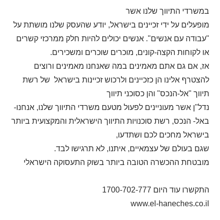
במשרדי התיווך שלנו אשר
מופעלים על ידי זכיינים בישראל, יודע שהעסק שלנו מושתת על
"עבודה עם אנשים". אנשים יכולים להיות חלק ממרכזי קשרים
או לקוחות הקצה-קונים, מוכרים שוכרים ומשכירים
.
אז, אם גם אתם מאמינים במה שאנחנו מאמינים ורוצים
להצטרף אלינו הן כזכיינים ולרכוש זכיינות בישראל של רשת
תיווך "אל-הנכס" והן כסוכני תיווך
נדל"ן אשר מעוניינים לפעול מטעם משרדי התיווך שלנו, אנחנו-
באל- הנכס, רשת סוכנויות התיווך הישראלית והמקצועית ביותר
בישראל מחכים לכם ושתדעו,
שגם בעולם של עצמאיים, איתנו, לא תרגישו לבד.
מובטחת ההכשרה הטובה ביותר בשוק התעסוקה הישראלי
התקשרו עוד היום 1700-702-777
www.el-haneches.co.il