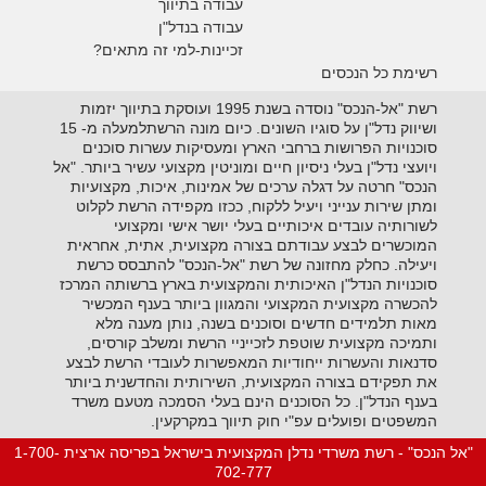
עבודה בתיווך
עבודה בנדל"ן
זכיינות-למי זה מתאים?
רשימת כל הנכסים
רשת "אל-הנכס" נוסדה בשנת 1995 ועוסקת בתיווך יזמות
ושיווק נדל"ן על סוגיו השונים. כיום מונה הרשתלמעלה מ- 15
סוכנויות הפרושות ברחבי הארץ ומעסיקות עשרות סוכנים
ויועצי נדל"ן בעלי ניסיון חיים ומוניטין מקצועי עשיר ביותר. "אל
הנכס" חרטה על דגלה ערכים של אמינות, איכות, מקצועיות
ומתן שירות ענייני ויעיל ללקוח, ככזו מקפידה הרשת לקלוט
לשורותיה עובדים איכותיים בעלי יושר אישי ומקצועי
המוכשרים לבצע עבודתם בצורה מקצועית, אתית, אחראית
ויעילה. כחלק מחזונה של רשת "אל-הנכס" להתבסס כרשת
סוכנויות הנדל"ן האיכותית והמקצועית בארץ ברשותה המרכז
להכשרה מקצועית המקצועי והמגוון ביותר בענף המכשיר
מאות תלמידים חדשים וסוכנים בשנה, נותן מענה מלא
ותמיכה מקצועית שוטפת לזכייניי הרשת ומשלב קורסים,
סדנאות והעשרות ייחודיות המאפשרות לעובדי הרשת לבצע
את תפקידם בצורה המקצועית, השירותית והחדשנית ביותר
בענף הנדל"ן. כל הסוכנים הינם בעלי הסמכה מטעם משרד
המשפטים ופועלים עפ"י חוק תיווך במקרקעין.
"אל הנכס" - רשת משרדי נדלן המקצועית בישראל בפריסה ארצית 1-700-
702-777