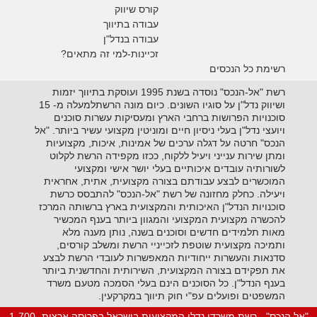
קורס שיווק
עבודה בתיווך
עבודה בנדל"ן
זכיינות-למי זה מתאים?
רשימת כל הנכסים
רשת "אל-הנכס" נוסדה בשנת 1995 ועוסקת בתיווך יזמות
ושיווק נדל"ן על סוגיו השונים. כיום מונה הרשתלמעלה מ- 15
סוכנויות הפרושות ברחבי הארץ ומעסיקות עשרות סוכנים
ויועצי נדל"ן בעלי ניסיון חיים ומוניטין מקצועי עשיר ביותר. "אל
הנכס" חרטה על דגלה ערכים של אמינות, איכות, מקצועיות
ומתן שירות ענייני ויעיל ללקוח, ככזו מקפידה הרשת לקלוט
לשורותיה עובדים איכותיים בעלי יושר אישי ומקצועי
המוכשרים לבצע עבודתם בצורה מקצועית, אתית, אחראית
ויעילה. כחלק מחזונה של רשת "אל-הנכס" להתבסס כרשת
סוכנויות הנדל"ן האיכותית והמקצועית בארץ ברשותה המרכז
להכשרה מקצועית המקצועי והמגוון ביותר בענף המכשיר
מאות תלמידים חדשים וסוכנים בשנה, נותן מענה מלא
ותמיכה מקצועית שוטפת לזכייניי הרשת ומשלב קורסים,
סדנאות והעשרות ייחודיות המאפשרות לעובדי הרשת לבצע
את תפקידם בצורה המקצועית, השירותית והחדשנית ביותר
בענף הנדל"ן. כל הסוכנים הינם בעלי הסמכה מטעם משרד
המשפטים ופועלים עפ"י חוק תיווך במקרקעין.
"אל הנכס" - רשת משרדי נדלן המקצועית בישראל בפריסה ארצית 1-700-