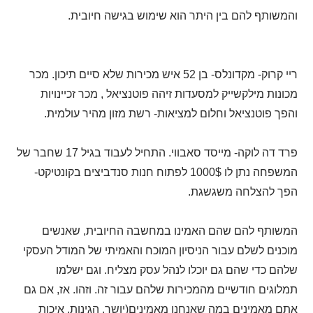
והמשותף להם בין היתר הוא שימוש בגישה חיובית.
ריי קרוק- מקדונלס- בן 52 איש מכירות שלא סיים תיכון. מכר
מכונות מילקשייק למסעדות זיהה פוטנציאל , מכר זכיינויות
והפך פוטנציאל וחלום למציאות- רשת מזון מהיר עולמית.
פרד דה לוקה- מייסד סאבווי. התחיל לעבוד בגיל 17 שחבר של
המשפחה נתן לו 1000$ לפתוח חנות סנדביצים בקונטיקט-
הפך להצלחה משגשגת.
המשותף להם שהם האמינו במחשבה החיובית, שאנשים
מוכנים לשלם עבור הניסיון המוכח והאמיתי של המודל העסקי
שלהם כדי שהם גם יוכלו לנהל עסק מצליח. וגם ישלמו
תמלוגים חודשיים מהמכירות שלהם עבור זה. וזהו. אז, אם גם
אתם מאמינים במה שאנחנו מאמינים(יושר, הגינות, איכות