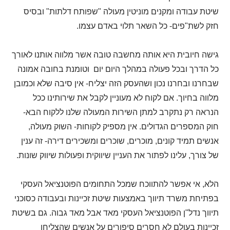
שיטת עבודה ומקנים מוניטין מעולה "שפותח דלתות" ובסיס
חזק לשת"פים- כל השאר תלוי באדם עצמו.
גישה חיובית היא אותה מחשבה טובה אשר מלווה אותנו לאורך
כל הדרך ובכל פעולה במהלך היום יום וטומנת בחובה אמונה
שבחרנו ובחרנו נכון ושהעסק הזה יצליח- אין סיבה שלא וכמובן
מלווה בחיוך. אם לקוח לא מעוניין לקבל את שירותינו ככל
הנראה רק נתקרב למתן השירות המעולה שלנו ללקוח הבא-
חוק המספרים הגדולים. אין מספיק לקוחות- השוק מעולה,
אנשים תמיד קונים, מוכרים, שוכרים ומשכירים דירה- זה ענין
של צורך, עלינו לפתור את העניין שיווקית ופעולות שיווק שונות.
הלא, אי אפשר להתווכח שמכל התחומים הפוטנציאל העסקי
בפתיחת משרד תיווך באמצעות שיטת זכיינות ובעבודה כסוכני
תיווך נדל"ן הפוטנציאל העסקי מאד אבל מאד גבוה. גם בשיטת
זכיינות בעולם לא חסרים סיפורים על אנשים שהצליחו