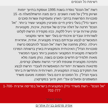
רשימת כל הנכסים
רשת "אל-הנכס" נוסדה בשנת 1995 ועוסקת בתיווך יזמות
ושיווק נדל"ן על סוגיו השונים. כיום מונה הרשתלמעלה מ- 15
סוכנויות הפרושות ברחבי הארץ ומעסיקות עשרות סוכנים
ויועצי נדל"ן בעלי ניסיון חיים ומוניטין מקצועי עשיר ביותר. "אל
הנכס" חרטה על דגלה ערכים של אמינות, איכות, מקצועיות
ומתן שירות ענייני ויעיל ללקוח, ככזו מקפידה הרשת לקלוט
לשורותיה עובדים איכותיים בעלי יושר אישי ומקצועי
המוכשרים לבצע עבודתם בצורה מקצועית, אתית, אחראית
ויעילה. כחלק מחזונה של רשת "אל-הנכס" להתבסס כרשת
סוכנויות הנדל"ן האיכותית והמקצועית בארץ ברשותה המרכז
להכשרה מקצועית המקצועי והמגוון ביותר בענף המכשיר
מאות תלמידים חדשים וסוכנים בשנה, נותן מענה מלא
ותמיכה מקצועית שוטפת לזכייניי הרשת ומשלב קורסים,
סדנאות והעשרות ייחודיות המאפשרות לעובדי הרשת לבצע
את תפקידם בצורה המקצועית, השירותית והחדשנית ביותר
בענף הנדל"ן. כל הסוכנים הינם בעלי הסמכה מטעם משרד
המשפטים ופועלים עפ"י חוק תיווך במקרקעין.
"אל הנכס" - רשת משרדי נדלן המקצועית בישראל בפריסה ארצית 1-700-
702-777
מפת האתר
אפיק פרסום בניית אתרים