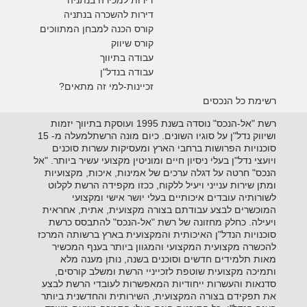
דירות להשכרה בנתניה
קורס הכנה למבחן המתווכים
קורס שיווק
עבודה בתיווך
עבודה בנדל"ן
זכיינות-למי זה מתאים?
רשימת כל הנכסים
רשת "אל-הנכס" נוסדה בשנת 1995 ועוסקת בתיווך יזמות
ושיווק נדל"ן על סוגיו השונים. כיום מונה הרשתלמעלה מ- 15
סוכנויות הפרושות ברחבי הארץ ומעסיקות עשרות סוכנים
ויועצי נדל"ן בעלי ניסיון חיים ומוניטין מקצועי עשיר ביותר. "אל
הנכס" חרטה על דגלה ערכים של אמינות, איכות, מקצועיות
ומתן שירות ענייני ויעיל ללקוח, ככזו מקפידה הרשת לקלוט
לשורותיה עובדים איכותיים בעלי יושר אישי ומקצועי
המוכשרים לבצע עבודתם בצורה מקצועית, אתית, אחראית
ויעילה. כחלק מחזונה של רשת "אל-הנכס" להתבסס כרשת
סוכנויות הנדל"ן האיכותית והמקצועית בארץ ברשותה המרכז
להכשרה מקצועית המקצועי והמגוון ביותר בענף המכשיר
מאות תלמידים חדשים וסוכנים בשנה, נותן מענה מלא
ותמיכה מקצועית שוטפת לזכייניי הרשת ומשלב קורסים,
סדנאות והעשרות ייחודיות המאפשרות לעובדי הרשת לבצע
את תפקידם בצורה המקצועית, השירותית והחדשנית ביותר