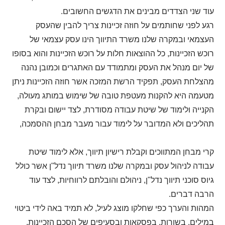
עוד שני הצדדים מבינים את הדגשים החשובים.
רגע לפני שחותמים על חוזה זכיינות צריך להבין שהעסק
העצמאי ובמקרה שלנו משרד התיווך הינו עסק עצמאי של
רוכש הזכיינות, כל ההוצאות חלות על רוכש הזכיינות והוא בסופו
של יום מנהל את העסק ומתמודד עם האתגרים וכמובן נהנה
מהצלחת העסק, תפקיד הרשת המזכה אשר חוזה הזכיינות ניתן
מטעמה היא להקנות מעטפת טובה של שימוש במותג מעולה,
הקנייה ולימוד של שיטת עבודה מסודרת, לצד יישום ובקרת
תהליכים ולא המדובר על לימוד עבור מעבר מבחן ההסמכה,
קרי מבחן המתווכים וקבלת רישיון תיווך, אלא לימוד שיטת
עבודה לניהול עסק ובמקרה שלנו משרד תיווך נדל"ן אשר כולל
גיוס סוכני תיווך נדל"ן, ניהולם והובלתם לרווחיות, לצד עוד
הרבה דברים.
המהות והערך כפי שחלקו מוצג לעיל, לא תמיד באה לידי ביטוי
במילים, בשורות, בפסקאות ובסעיפים של הסכם הזכיינות,