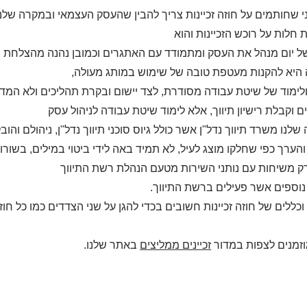
י שחותמים על חוזה זכיינות צריך להבין שהעסק העצמאי ובמקרה שלנו 
 חלות על רוכש הזכיינות והוא
ל יום מנהל את העסק ומתמודד עם האתגרים וכמובן נהנה מהצלחת ה
יא להקנות מעטפת טובה של שימוש במותג מעולה,
ולימוד של שיטת עבודה מסודרת, לצד יישום ובקרת תהליכים ולא המד
ם וקבלת רישיון תיווך, אלא לימוד שיטת עבודה לניהול עסק
שלנו משרד תיווך נדל"ן אשר כולל גיוס סוכני תיווך נדל"ן, ניהולם והו
הערך כפי שחלקו מוצג לעיל, לא תמיד באה לידי ביטוי במילים, בשורו
ק משיחות עם נותני השירות מטעם הנהלת רשת התיווך
ם נוספים אשר פעילים ברשת התיווך.
וכללים של חוזה זכיינות חשובים בכדי להגן על שני הצדדים כמו כל 
זמנים לצפות במדור
זכיינים ממליצים
באתר שלנו.