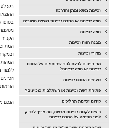
רגע לפנ
זכיינות משא ומתן והדרכה
ההוצאות
חוזה זכיינות או הסכם זכיינות דגשים חשובים
בסופו ש
מטעמה ה
חוזה זכיינות
הקנייה 
מבנה חוזה זכיינות
המתווכי
מדורי זכיינות
ובמקרה 
המהות ו
מה חייבים לדעת לפני שחותמים על הסכם
זכיינות או חוזה זכיינות?
ללמוד ר
וזכייני
סעיפים הסכם זכיינות
הוראות 
פתיחת רשת זכיינות או השתלבות כזכיינים?
קידום זכיינות תהליכים
הנכם מו
רוצים לקנות זכיינות מרשת, מה צריך לבדוק
לפני חתימה על הסכם זכיינות
שלש תובנות אשר עולות מניהול זכיינות