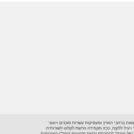
 בתיווך יזמות ושיווק נדל"ן על סוגיו השונים. כיום מונה הרשתלמעלה מ- 15 סוכנויות הפרושות ברחבי הארץ ומעסיקות עשרות סוכנים ויועצי
ני ויעיל ללקוח, ככזו מקפידה הרשת לקלוט לשורותיה
"אל-הנכס" להתבסס כרשת סוכנויות הנדל"ן האיכותית