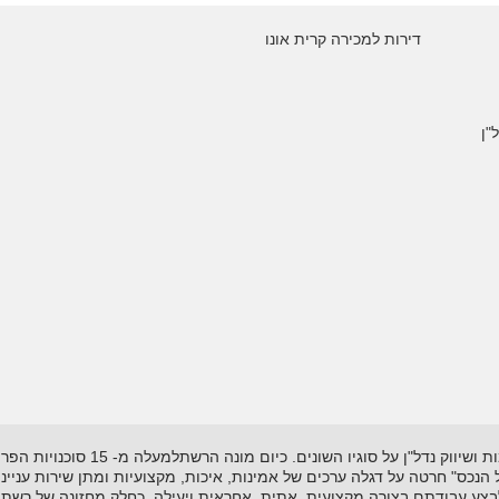
דירות למכירה קרית אונו
"ן
רשת "אל-הנכס" נוסדה בשנת 1995 ועוסקת
"אל הנכס" חרטה על דגלה ערכים של אמינות, איכות, מקצועיות ומתן שירות עניי
לבצע עבודתם בצורה מקצועית, אתית, אחראית ויעילה. כחלק מחזונה של רשת 