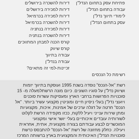
פתיחת עסק בתחום הנדל"ן
דירות להשכרה בירושלים
עבודה בתחום הנדל"ן
דירות למכירה בירושלים
לימודי תיווך נדל"ן
דירות למכירה
בכרמיאל
עסק בתחום הנדל"ן
דירות להשכרה
בכרמיאל
דירות למכירה בנתניה
דירות להשכרה בנתניה
קורס הכנה למבחן המתווכים
קורס שיווק
עבודה בתיווך
עבודה בנדל"ן
זכיינות-למי זה מתאים?
רשימת כל הנכסים
רשת "אל-הנכס" נוסדה בשנת 1995 ועוסקת בתיווך יזמות
ושיווק נדל"ן על סוגיו השונים. כיום מונה הרשתלמעלה מ- 15
סוכנויות הפרושות ברחבי הארץ ומעסיקות עשרות סוכנים
ויועצי נדל"ן בעלי ניסיון חיים ומוניטין מקצועי עשיר ביותר. "אל
הנכס" חרטה על דגלה ערכים של אמינות, איכות, מקצועיות
ומתן שירות ענייני ויעיל ללקוח, ככזו מקפידה הרשת לקלוט
לשורותיה עובדים איכותיים בעלי יושר אישי ומקצועי
המוכשרים לבצע עבודתם בצורה מקצועית, אתית, אחראית
ויעילה. כחלק מחזונה של רשת "אל-הנכס" להתבסס כרשת
סוכנויות הנדל"ן האיכותית והמקצועית בארץ ברשותה המרכז