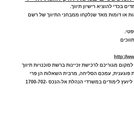
 בכדי להוציא רישיון תיווך.
הות או דומות מאד שנלקחו ממבחני התיווך של רשם
פטי.
ווכים
http://
ום מגוריכם לרכישת זכיינות ברשת סוכנויות תיווך
וגענית, עמכם הסליחה, מרבית השאלות הן פרי
הדמיון ולכל שאלה או הסרת שאלה או בכל נושא שתבחרו יש להתקשר ליועץ לימודים במשרדי הנהלת אל-הנכס 1700-702-