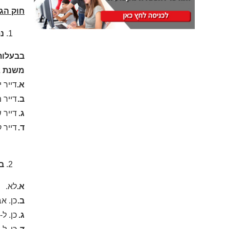
חוק הגנ
נת
בבעלות 
א.
דייר י
ב.
דייר 
ג.
דייר 
ד.
דייר ק
ב
א.
לא.
ב.
כן. א
ג.
כן. ל-60% מדמי המפתח