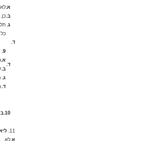
א.
לא.
ב.
כן.
ג.
תלו
כל 
ד.
9.
א.
כ
ד.
ב.
ל
ג.
ר
ד.
ת
10.בוטל
11.
ליא
א.
לא.