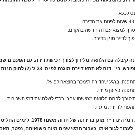
נס לכלא.
ה.
טרך למצוא עבודה חדשה בהקדם.
פוך לדייר מוגן בדירה.
נה קיבלה גם הלוואה מלירון לצורך רכישת דירה, גם הפעם נר
רש, כי " דנה לא תהא דיירת מוגנת לפי ס' 33 ג' (2) לחוק הגנת הדייר", דנה גם כן פשטה את הרגל, מה גורלה?
תפנה, ברגע שהדירה תימכר בהוצאה לפועל.
תפנה באופן מיידי.
צטרך לקחת הלוואה ממישהו אחר, בכדי לשלם את דמי השכירות.
הפוך לדיירת מוגנת
רמי הינו דייר מוגן בדיר
לעבור לגור איתו, כעבור חמש שנים מיום נישואיהם, נפטר, הא