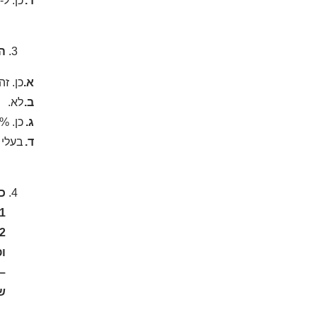
ד.
כן. ל-70% מדמי המפתח.
ה
א.
כן. ז
ב.
לא.
ג.
כן. 30% בלבד
ד.
בעלי 
כי
1) ורד ורוני יכולים להגיע להסכמה של דמי המפתח שישולמו על ידי יואל והחלוקה 
ופ
–ח
שה