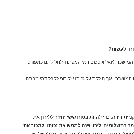
 המושכר ליואל ולסכום דמי המפתח ולחלוקתם כמפורט
המושכר , אך חולקת על זכותו של רוני לקבל דמי מפתח.
6 שי קיבל הלוואה מלירון בשנת 1999 , לצורך קניית דירה, כדי להיות בטוח ששי יחזיר ללירון את
מד בתשלומים, לירון פנה לממש את זכותו ולמכור את
ועל במכירה זכתה שירלי. מה יהיה גורלו של שי
: