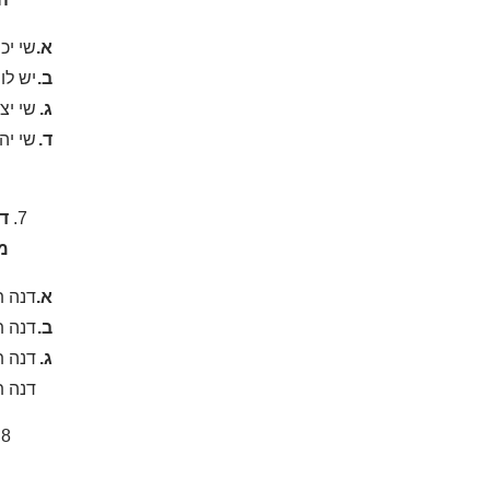
א.
שי יכ
ב.
יש לו 48 שעות לפנות את הדיר
ג.
שי יצ
ד.
שי יה
ד
מפו
א.
דנה ת
ב.
דנה ת
ג.
דנה ת
דנה ת