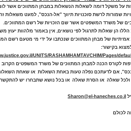
ת על משקל דומה לשאלות הנשאלות במבחן המתווכים אשר לומדים
ויות שמורות לרשת סוכנויות תיווך "אל-הנכס", למעט משאלות ז
ים של משרד המשפטים אשר שם הזכויות של רשם המתווכים.
ללו הן שאלות לתרגול לפי נושאים, אין באמור מלהוות יעוץ מש
אמיתיות של מבחן המתווכים שנכתבו על ידי מי מטעם רשם המת
מצוא בקישור:
www.justice.gov.il/UNITS/RASHAMHAMTAVCHIM/Pages/defaul
ות לקורס הכנה למבחן המתווכים של משרד המשפטים הקרוב למק
כס", אם לדעתכם נפלה טעות באחת השאלות או שאחת השאלות פ
יל
Sharon@el-haneches.co.il
 לכולם