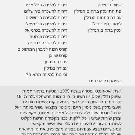
ש
יווק פרוייקט
דירות למכירה בתל אביב
פתיחת עסק בתחום הנדל"ן
דירות להשכרה בירושלים
עבודה בתחום הנדל"ן
דירות למכירה בירושלים
לימודי תיווך נדל"ן
דירות למכירה
בכרמיאל
עסק בתחום הנדל"ן
דירות להשכרה
בכרמיאל
דירות למכירה בנתניה
דירות להשכרה בנתניה
קורס הכנה למבחן המתווכים
קורס שיווק
עבודה בתיווך
עבודה בנדל"ן
זכיינות-למי זה מתאים?
רשימת כל הנכסים
רשת "אל-הנכס" נוסדה בשנת 1995 ועוסקת בתיווך יזמות
ושיווק נדל"ן על סוגיו השונים. כיום מונה הרשתלמעלה מ- 15
סוכנויות הפרושות ברחבי הארץ ומעסיקות עשרות סוכנים
ויועצי נדל"ן בעלי ניסיון חיים ומוניטין מקצועי עשיר ביותר. "אל
הנכס" חרטה על דגלה ערכים של אמינות, איכות, מקצועיות
ומתן שירות ענייני ויעיל ללקוח, ככזו מקפידה הרשת לקלוט
לשורותיה עובדים איכותיים בעלי יושר אישי ומקצועי
המוכשרים לבצע עבודתם בצורה מקצועית, אתית, אחראית
ויעילה. כחלק מחזונה של רשת "אל-הנכס" להתבסס כרשת