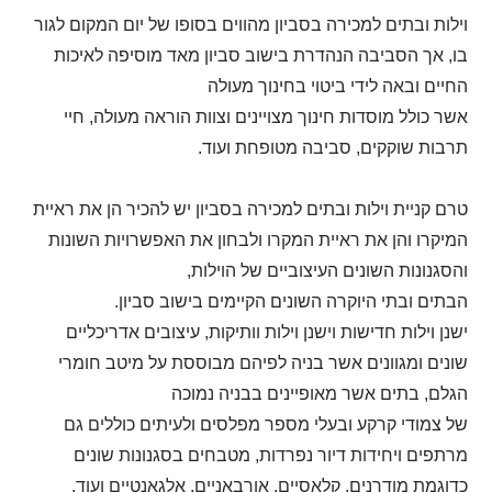
וילות ובתים למכירה בסביון מהווים בסופו של יום המקום לגור
בו, אך הסביבה הנהדרת בישוב סביון מאד מוסיפה לאיכות
החיים ובאה לידי ביטוי בחינוך מעולה
אשר כולל מוסדות חינוך מצויינים וצוות הוראה מעולה, חיי
תרבות שוקקים, סביבה מטופחת ועוד.
טרם קניית וילות ובתים למכירה בסביון יש להכיר הן את ראיית
המיקרו והן את ראיית המקרו ולבחון את האפשרויות השונות
והסגנונות השונים העיצוביים של הוילות,
הבתים ובתי היוקרה השונים הקיימים בישוב סביון.
ישנן וילות חדישות וישנן וילות וותיקות, עיצובים אדריכליים
שונים ומגוונים אשר בניה לפיהם מבוססת על מיטב חומרי
הגלם, בתים אשר מאופיינים בבניה נמוכה
של צמודי קרקע ובעלי מספר מפלסים ולעיתים כוללים גם
מרתפים ויחידות דיור נפרדות, מטבחים בסגנונות שונים
כדוגמת מודרנים, קלאסיים, אורבאניים, אלגאנטיים ועוד.