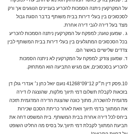
על המקרקעין ניתנה הסמכות להכריע בעניינים הנוגעים אך ורק
לסכסוכים בין בעלי דירות בבית משותף בדבר הסגת גבול
מצד בעל דירה לגבי דירה אחרת.
ג . שמעון טועה; למפקח על המקרקעין ניתנה הסמכות להכריע
בכל הסכסוכים המתגלעים בין בעלי דירות בבית המשותף לבין
צדדים שלישיים באשר הם.
ד. שמעון צודק; למפקח על המקרקעין לא ניתנה הסמכות
להכריע בסכסוכים, אם מגיש התביעה הוא המתחזק.
10.פסק דין ת״ק 12־09־41268 נועם יואל כחן נ׳ אנדרי גולן דן
בזכאות לקבלת תשלום דמי תיווך מלקוח, שהוצגה לו דירה
מדגמית להשכרה, מתוך כוונה שהצגת הדירה המדגמית תזכה
את המתווך בדמי תיווך וזאת לאחר כריתת הסכם שכירות
ביחס לכל דירה אחרת בבית המשותף. בית המשפט דחה את
תביעת המתווך לקבלת דמי תיווך.על בסיס מה החליט השופט
על דחיית התביעה!