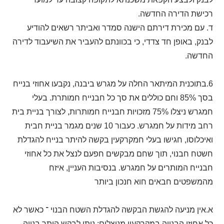
רכישת הדירה החדשה.
ד. עם מכירת דירתם הישנה סמדר ואביתר רשאים להודיע
לבנק, באופן חד צדדי, כי בכוונתם להעביר את השיעבוד לדירה
החדשה.
6.בתוכנית המיתאר החלה על מגרש ביבנה, נקבעו אחוזי בנייח
בסך 85% וחם כוללים את סך כל חבנייח חמותרת. בעלי
חמגרש ניצלו 75% מזכויות חבנייח חמותרות, לצורך בניית בית
רחב מידות על חמגרש. כעבור 10 שנים מגמר בניית חבית
ואיכלוסו, חגישו בעלי חמקרקעין בקשה להיתר בנייח להגדלת
חשטח חבנוי, תוך שחם מבקשים חפעם לנצל את כל אחוזי
חבנייח המותרים על חמגרש. בנסיבות העניין, איזח
מהמשפטים חבאים חוא חנכון ביותר
א.אין מניעה להגשת הבקשה להגדלת השטח הבנוי ־ כאשר לא
כל אחוזי הבנייה במקרקעין מנוצלים; ניתן לבקש היתר בנייה