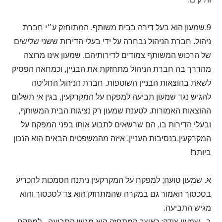
9.שמעון הוא בעל דירה בבית משותף, המתוחזק ע״י חברת
ניהול. חברת הניהול נבחרה על ידי בעלי הדירות ששני שלישים
של הרכוש המשותף צמודים לדירותיהם. שמעון אינו מרוצה
מהדרך בה חברת הניהול מתחזקת את הבניין, וכמחאה הפסיק
לשאת בהוצאות הבניין השוטפות. חברת הניהול החליטה
להגיש נגד שמעון תביעה למפקח על המקרקעין, בגין אי תשלום
ההוצאות האמורות. לטענת שמעון רק נציגות הבית המשותף,
ובעלי הדירות בו, הם שרשאים לתבוע אותו בפני המפקח על
המקרקעין.בנסיבות העניין, איזה מהמשפטים הבאים הוא הנכון
ביותר!
א. שמעון טועה; למפקח על המקרקעין ניתנה הסמכות להכריע
בסכסוך האמור גם במקרה שהמתחזק הוא צד לסכסוך והוא
מגיש התביעה.
ב . שמעון צודק; כאשר המתחזק הוא מגיש התביעה - למפקח