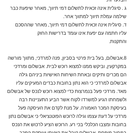
ג . סיגלית אינה זכאית לתשלום דמי תיווך, מאחר שיפעת כבר
שילמה עמלת תיווך למתווך אחר.
ד. סיגלית אינה זכאית לתשלום דמי תיווך, מאחר שההסכם
עליו חתמה עם יפעת אינו עומד בדרישות החוק
והתקנות.
8.אבשלום, בעל בית פרטי בסביון, פנה למרדכי, מתווך מורשה
במקרקעין, וביקש ממנו למצוא רוכש לבית. אבשלום ומרדכי
הם מכרים ותיקים ובאחת השיחות האישיות ביניהם גילה
אבשלום למרדכי כי הוא נתון בחובות כבדים המעיקים עליו
מאד. מרדכי פעל בנמרצות כדי למצוא רוכש לנכס של אבשלום
ולשמחתו הגיע למשרדו לקוח אשר הביע התעניינות רבה
בעיסקת המכר האמורה. על מנת לקדם את העיסקה פעל
מרדכי על דעת עצמו וגילה לרוכש הפוטנציאלי כי אבשלום נתון
בחובות ומצבו הכלכלי בכי רע. הרוכש הציע לרכוש את הנכס
במחיר מופחת, אבשלום קיבל את הצעתו ועיסקת המכר