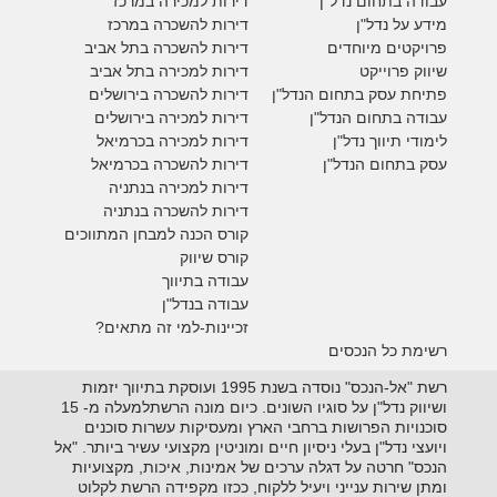
עבודה בתחום נדל"ן
דירות למכירה במרכז
מידע על נדל"ן
דירות להשכרה במרכז
פרויקטים מיוחדים
דירות להשכרה בתל אביב
ש
יווק פרוייקט
דירות למכירה בתל אביב
פתיחת עסק בתחום הנדל"ן
דירות להשכרה בירושלים
עבודה בתחום הנדל"ן
דירות למכירה בירושלים
לימודי תיווך נדל"ן
דירות למכירה
בכרמיאל
עסק בתחום הנדל"ן
דירות להשכרה
בכרמיאל
דירות למכירה בנתניה
דירות להשכרה בנתניה
קורס הכנה למבחן המתווכים
קורס שיווק
עבודה בתיווך
עבודה בנדל"ן
זכיינות-למי זה מתאים?
רשימת כל הנכסים
רשת "אל-הנכס" נוסדה בשנת 1995 ועוסקת בתיווך יזמות
ושיווק נדל"ן על סוגיו השונים. כיום מונה הרשתלמעלה מ- 15
סוכנויות הפרושות ברחבי הארץ ומעסיקות עשרות סוכנים
ויועצי נדל"ן בעלי ניסיון חיים ומוניטין מקצועי עשיר ביותר. "אל
הנכס" חרטה על דגלה ערכים של אמינות, איכות, מקצועיות
ומתן שירות ענייני ויעיל ללקוח, ככזו מקפידה הרשת לקלוט