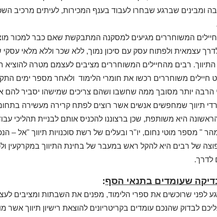
ה ומבינים שברגע שבחרו לעבוד בענף המכירות, לעיתים מרכיב השכר 
יילים המשוחררים מגיעים למסקנה המתבקשת שאם כבר למכור מוצר 
דרך עצמאית ולפתוח עסק עם סיכון נמוך, ללא שכר וללא מלאי עסקי
תיווך. רבים מהחיילים המשוחררים מציבים לעצמם מטרה להוציא רישיו
 חיילים משוחררים רכשו את חומרי הלימוד ולאחר מספר ימים התקש
 הרבה יותר מסובך ממה שחשבו ושהם צריכים שמישהו יסביר להם א
י תיווך שמחפשים אנשים אשר רוצים לפתח קרירה מעשירה בתחום 
אשונה היא משותפת, שכן ברצוננו להכניס אותם לבניית תהליכי עב
הר " מספר מוטי נחום, יו"ר ובעלים של רשת סוכנויות תיווך "אל – הנכ
וצה של רבים היא להקל ראש במעבר של בחינת התיווך במקרקעין ולכ
לדרך.
דיקה שעומדים בתנאי הסף
:
ע לפני שרוכשים את ספרי הלימוד, מפנים את השבתות ומציבים לע
יכם לבדוק שהנכם עומדים בקריטריונים להוצאת רישיון תיווך אשר מו