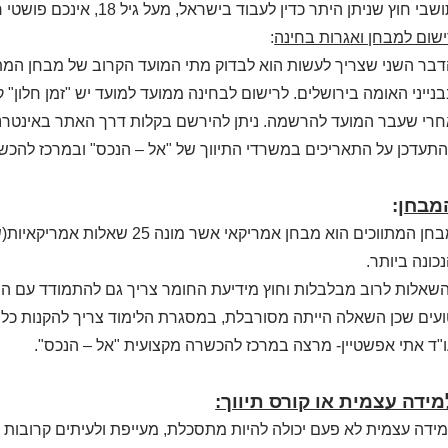
בי חוץ שניתן היתר כדין לעבוד בישראל, מעל גיל 18, אינכם פושטי רגל ובמידה ויש עבר פלילי צריך לבדוק לגופו של עניין.
שום למבחן ואגרות בחינה
:
בר השני שצריך לעשות הוא לבדוק מתי המועד הקרוב של מבחן המת
נייני האומה בירושלים. לרישום לבחינה ממועד למועד יש "זמן חלון" 
רי שעבר המועד להרשמה. ניתן להירשם בקלות דרך האתר באינטרנט
תעדכן על התאריכים במשרדי התיווך של "אל – הנכס" ובמרכז להכ
מבחן
:
מבחן המתווכים הוא מבחן אמריקא
כונה ביותר.
שאלות לרוב מבלבלות וחוץ מידיעת החומר צריך גם להתמודד עם ה
עים שכן השאלה הייתה מסורבלת, במסגרת הלימוד צריך להקנות כל
"ד אתי אפשטיין- מרצה במרכז להכשרה מקצועית "אל – הנכס".
מידה עצמית או קורס תיווך:
ידה עצמית לא פעם יכולה להיות מתסכלת, מעייפת ולעיתים קרובו