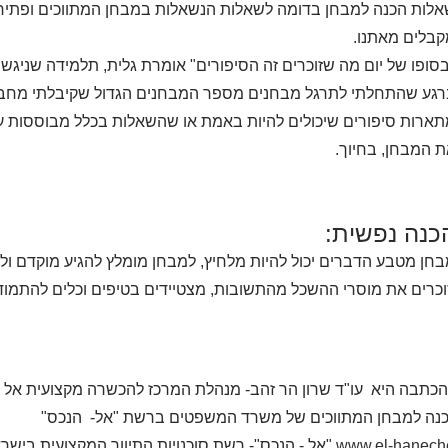
לות הכנה למבחן בדומה לשאלות הנשאלות במבחן המתווכים ופתירת
בלים מאתנו.
סופו של יום מה שזוכרים זה הסיפורים" אומרת גלית, תלמידה שניגשה למ
גע שהתחלתי לתרגל מבחנים מספר המבחנים הגדול שקיבלתי מחברת
ארות סיפורים שיכולים להיות באמת או שהשאלות בכלל מבוססות על
 המבחן, בחיוך.
כנה נפשית:
חן מטבע הדברים יכול להיות מלחיץ, למבחן מומלץ להגיע מוקדם ול
וכרים את מוסרי ההשכל מהתשובות, מצטיידים בטיפים וכלים להתמוד
כתבה היא עו"ד שרון הר זהב- מנהלת המרכז להכשרה מקצועית אל ה
כנה למבחן המתווכים של משרד המשפטים ברשת "אל- הנכס"
www.el-haneche
"אל - הנכס"- רשת סוכנויות התיווך המקצועית בישרא