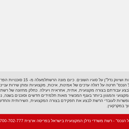
רשת "אל-הנכס" נוסדה בשנת 1995 ועוסקת
"אל הנכס" חרטה על דגלה ערכים של אמינות, איכות, מקצועיות ומתן שירות עניי
לבצע עבודתם בצורה מקצועית, אתית, אחראית ויעילה. כחלק מחזונה של רשת 
ועי והמגוון ביותר בענף המכשיר מאות תלמידים חדשים וסוכנים בשנה, נות
שרות לעובדי הרשת לבצע את תפקידם בצורה המקצועית, השירותית והחדשנית
ך במקרקעין.
 הנכס" - רשת משרדי נדלן המקצועית בישראל בפריסה ארצית 1-700-702-777