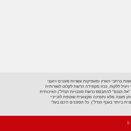
 בתיווך יזמות ושיווק נדל"ן על סוגיו השונים. כיום מונה הרשתלמעלה מ- 15 סוכנויות הפרושות ברחבי הארץ ומעסיקות עשרות סוכנים ויועצי
ני ויעיל ללקוח, ככזו מקפידה הרשת לקלוט לשורותיה
"אל-הנכס" להתבסס כרשת סוכנויות הנדל"ן האיכותית
ן מענה מלא ותמיכה מקצועית שוטפת לזכייניי
 ביותר בענף הנדל"ן. כל הסוכנים הינם בעלי