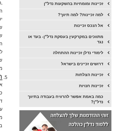
,ה
זכיינות ומומחיות בהשקעות נדל"ן
הג
למה זכיינות? למה תיווך?
יש
אל הנכס זכיינות
של
שנ
מתווכים במקרקעין בעסקת נדל"ן- בעד או
נגד
הכ
לל
לימודי נדלן זכיינות ההתחלה
שמ
דרושים זכיינים בישראל
מה
זכיינות הצלחות
ת
אצ
זכיינות חנויות
סו
כמה באמת אפשר להרוויח בעבודה בתיווך
די
נדל"ן?
עב
מה
בי