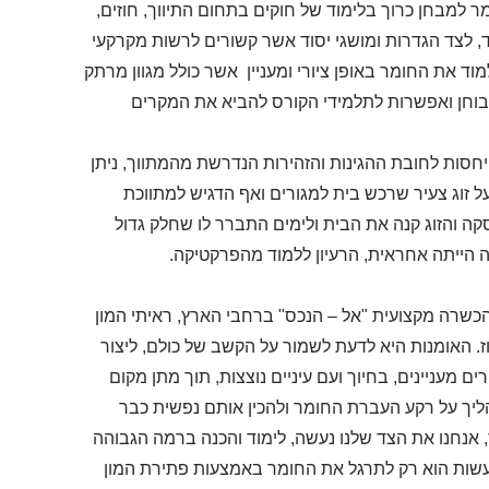
ומר למבחן כרוך בלימוד של חוקים בתחום התיווך, חוזים,
עוד, לצד הגדרות ומושגי יסוד אשר קשורים לרשות מקרקעי
ד את החומר באופן ציורי ומעניין אשר כולל מגוון מרתק
 בוחן ואפשרות לתלמידי הקורס להביא את המקרים
יחסות לחובת ההגינות והזהירות הנדרשת מהמתווך, ניתן
 זוג צעיר שרכש בית למגורים ואף הדגיש למתווכת
קה והזוג קנה את הבית ולימים התברר לו שחלק גדול
ה הייתה אחראית, הרעיון ללמוד מהפרקטיקה.
הכשרה מקצועית "אל – הנכס" ברחבי הארץ, ראיתי המון
ז. האומנות היא לדעת לשמור על הקשב של כולם, ליצור
 מעניינים, בחיוך ועם עיניים נוצצות, תוך מתן מקום
יך על רקע העברת החומר ולהכין אותם נפשית כבר
 אנחנו את הצד שלנו נעשה, לימוד והכנה ברמה הגבוהה
לעשות הוא רק לתרגל את החומר באמצעות פתירת המון