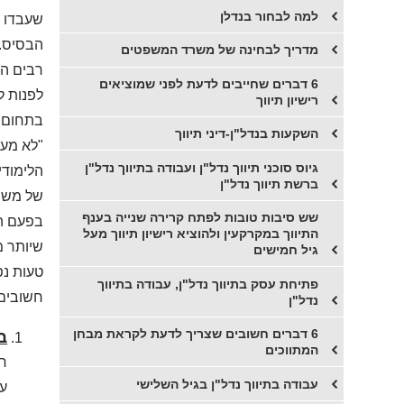
למה לבחור בנדלן
שעבדו ב
הבסיס.
מדריך לבחינה של משרד המשפטים
רבים הח
6 דברים שחייבים לדעת לפני שמוציאים
לפנות ל
רישיון תיווך
בתחום ה
השקעות בנדל"ן-דיני תיווך
"לא מעט
גיוס סוכני תיווך נדל"ן ועבודה בתיווך נדל"ן
הלימודי
ברשת תיווך נדל"ן
של משרד
שש סיבות טובות לפתח קרירה שנייה בענף
בפעם הר
התיווך במקרקעין ולהוציא רישיון תיווך מעל
שיותר מ
גיל חמישים
טעות נפ
פתיחת עסק בתיווך נדל"ן, עבודה בתיווך
חשובים 
נדל"ן
6 דברים חשובים שצריך לדעת לקראת מבחן
ב
המתווכים
רג
עבודה בתיווך נדל"ן בגיל השלישי
על