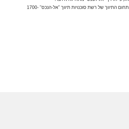
ליעוץ בנושא פיתוח קרירה בתחום התיווך, ניתן לפנות למרכז הכוון תעסוקתי בתחום התיווך של רשת סוכנויות תיווך "אל-הנכס" 1700-