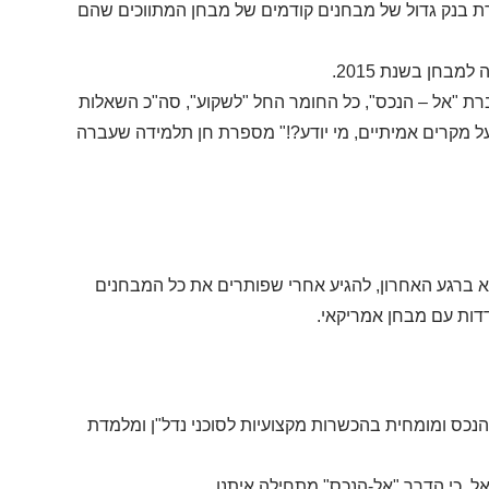
 בנק גדול של מבחנים קודמים של מבחן המתווכים שהם
בחן בשנת 2015.
 "אל – הנכס", כל החומר החל "לשקוע", סה"כ השאלות
 מקרים אמיתיים, מי יודע?!" מספרת חן תלמידה שעברה
א ברגע האחרון, להגיע אחרי שפותרים את כל המבחנים
דות עם מבחן אמריקאי.
נכס ומומחית בהכשרות מקצועיות לסוכני נדל"ן ומלמדת
ל, כי הדרך "אל-הנכס" מתחילה איתנו .