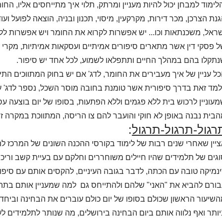
לימוד למבחן יכול להיות מעניין ומרתק, תלוי איך מתייחסים אליו, הח
נת הצרכן, מכר דירות, מקרקעין, מיסוי, תכנון ובניה, הוצאה לפועל ו
ראל, משכנתאות וכו... יש אפשרות לקרוא את החומר ויש אפשרות ללמו
 פסקי דין אשר מתארים סיפורים אמיתיים ועסקאות אמיתיות, מקרי
תקלו בהם במהלך החיים ותתפלאו לשמוע, לכל אחד יש סיפור.
ל עניין של איך מעבירים את החומר, לדג' אם יש בחוק המתווכים התי
מד זאת בדרך סיפורית אשר טומנת בחובה מוסר השכל, נספר לדג' על
עוניין לרכוש בית ללא פגמים וללא הפתעות, בסופו של יום בוצעה עס
בית נבנה באופן לא חוקי והועבר להם צו הריסה, המתווכת במקרה ז
רגול-תרגול-תרגול
:
יין שאחרי שנים רבות של לימוד בקורסי ההכנה השונים של המרכז ל
גים של תלמידים שהיו חיילים משוחררים וחלקם עם בעיית קשב וריכו
נמיקה טובה עם הכתה, לדבר בגובה העיניים, להקסים אותם עם סיפורים
ורם להביא את "האני" שלהם ולהתייחס גם למה שמעניין אותם בתהל
שיעור הראשון שכולם בסופו של יום כולם עוברים את הבחינה וביחד,
ותר ואף נלווה אותם ביום הבחינה בירושלים, מה שנותר לתלמידים 