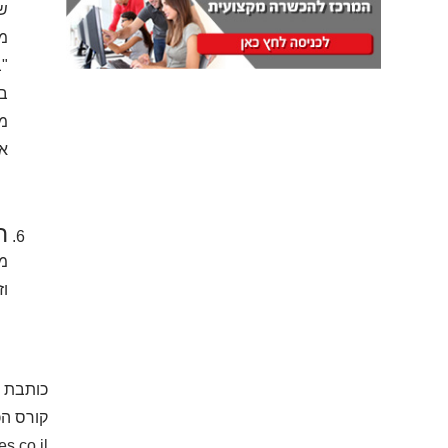
שא
מק
"ב
בר
מת
את
ה
מב
וז
כותבת ה
קורס ה
s.co.il