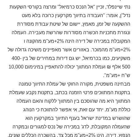
נתי שיינפלד, זכיין "אל הנכס כרמיאל" ומרצה בקורסי השקעות
נדל"ן, אומר: "העבודה בתיווך מקרקעין כרוכה בלא מעט
ההשקעה של זמן, מאמץ, יישום של שיטת עבודת מסודרת
ונגזרת מתכניות הכשרה מסודרות שהרשת מעבירה. העמלה
המקובלת במכירה של דירה הינה 2%+מע"מ מהקונה ו
2%+מע"מ מהמוכר. באזורים אשר מאפיינים משיכה גדולה של
משקיעים, כמו בכרמיאל, יש גם דירות במחירים של בין 400-
500 אלף ₪ ועמלת המתווך יכולה להתאפיין במינימום 10,000
ש"ח +מע"מ".
מבחינה משפטית, מקורה החוקי של עמלת התיווך טמונה
בתקנות המתווכים פרטי הזמנה בכתב, בתקנות נקבע שעמלת
המתווך היא מה שהוסכם בין המתווך ללקוח והאם העמלה
כוללת מע"מ. יחד עם זאת, אי אפשר להתווכח כי הנוהג
שהושרש במדינת ישראל בענף התיווך במקרקעין הוא
שהעמלה המקובלת, לדג' במכירה של נכס למגורים ובמקרה
הנפוץ, דירה, הינו 2%+מע"מ מכל צד. בהשכרה הכללים שונים
.