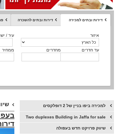
דירות ובתים למכירה
דירות ובתים להשכרה
פר
ממחיר
איזור
איזור
איזור
איזור
איזור
סוג הנכס
עיר / ישו
עיר / ישו
עיר / ישו
עיר / ישו
עיר / ישו
איזור
עיר / ישוב
עד חדרים
עד חדרים
עד חדרים
עד חדרים
מחדרים
מחדרים
מחדרים
מחדרים
ממחיר
ממחיר
ממחיר
ממחיר
מקומה
ממחיר
סוג הנכס
סוג הנכס
שיוו
למכירה ביפו בניין של 2 דופלקסים
בעפו
Two duplexes Building in Jaffa for sale
דירות 4-5 חדרים 21 יחדות דיור החל מ
שיווק פרויקט חדש בעפולה