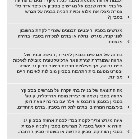
ולבנות אחוזה מהממת מעבר לכל דמיון? רוצים לדעת עוד
על בתי יוקרה שנבנו על מגרשים בסביון או כיצד אדריכלי
צמרת ניצלו את מלוא זכויות הבניה בבניה על מגרש
בסביון?
מגרשים בסביון היבטים תכנונים שצריך לקחת בחשבון
לפני קניה. מגרש, נחלה או בתים למכירה בסביון בחירה
מנצחת.
בחינה של מגרשים בסביון למכירה, רכישה ובניה של
אחוזה שמוגדרת יצירת פאר ארכיטקטונית מובילה לאיכות
חיים גבוהה, אך פעילויות תרבות בישוב סביון גני יהודה
ובפרט מטעם בית התרבות בסביון מובילות לאיכות חיים
מצוינת.
מה התוצאה של בניית בתי יוקרה על מגרשים בסביון?
אחוזה בסביון שמהווה יצירת מופת אדריכלית, קוטג'
בסביון בסגנון פרובנס או וילה עם בריכה יוצאת דופן
בעיצובה המרהיב. בתים למכירה בסביון, בתים מיוחדים.
איזה מגרש צריך לקנות בכדי לבנות אחוזה בסביון גני
יהודה או קוטג' בסביון? מגרשים בסביון לבניה עצמית
בסביון הוותיקה, סביון החדשה או בשטחי סביון הרחבה.