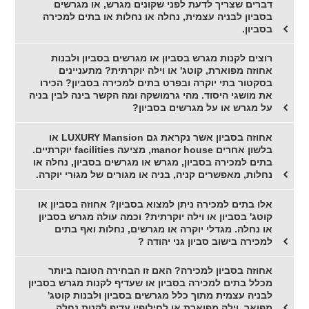
דברים שצריך לדעת לפני שקונים מגרש, או מגרשים
בסביון לבניה עצמית, נחלה או נחלות או בתים למכירה
בסביון.
רוצים לקנות מגרש בסביון או מגרשים בסביון ולבנות
אחוזה מפוארת, קוטג' או וילה יוקרתית? מתעניינים
בסקטור בתי יוקרה ובפרט בתים למכירה בסביון? הכירו
את מושגי היסוד. מהי גרמושקה ומה הקשר בינה לבין בניה
על מגרש או על מגרשים בסביון?
אחוזה בסביון אשר נקראת גם LUXURY Mansion או
בלשון אחרים manor house, מציעה facilities יוקרתיים.
בתים למכירה בסביון, מגרש או מגרשים בסביון, נחלה או
נחלות, מאפשרים קניה, בניה או מגורים של מגורי יוקרה.
אלו בתים למכירה ניתן למצוא בסביון? אחוזה בסביון או
קוטג' בסביון או וילה יוקרתית? וכמה עולה מגרש בסביון
או נחלה. מגדלי יוקרה או מגרשים, נחלות ואף בתים
למכירה בישוב סביון גני יהודה ?
אחוזה בסביון למכירה? האם זו הבחירה הטובה ביותר
מכלל בתים למכירה בסביון או שעדיף לקנות מגרש בסביון
לבניה עצמית מתוך כלל מגרשים בסביון ולבנות קוטג'
מפואר, וילה מפוארת או לחילופין עדיף לקנות נחלה.