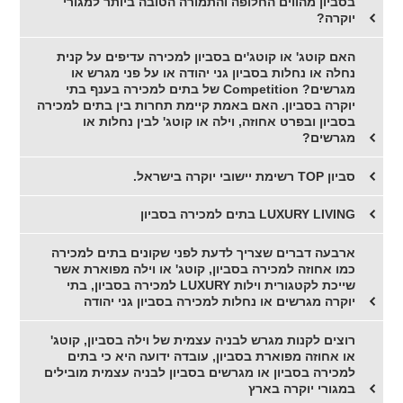
בסביון מהווים החלופה והתמורה הטובה ביותר למגורי
יוקרה?
האם קוטג' או קוטג'ים בסביון למכירה עדיפים על קנית
נחלה או נחלות בסביון גני יהודה או על פני מגרש או
מגרשים? Competition של בתים למכירה בענף בתי
יוקרה בסביון. האם באמת קיימת תחרות בין בתים למכירה
בסביון ובפרט אחוזה, וילה או קוטג' לבין נחלות או
מגרשים?
סביון TOP רשימת יישובי יוקרה בישראל.
LUXURY LIVING בתים למכירה בסביון
ארבעה דברים שצריך לדעת לפני שקונים בתים למכירה
כמו אחוזה למכירה בסביון, קוטג' או וילה מפוארת אשר
שייכת לקטגורית וילות LUXURY למכירה בסביון, בתי
יוקרה מגרשים או נחלות למכירה בסביון גני יהודה
רוצים לקנות מגרש לבניה עצמית של וילה בסביון, קוטג'
או אחוזה מפוארת בסביון, עובדה ידועה היא כי בתים
למכירה בסביון או מגרשים בסביון לבניה עצמית מובילים
במגורי יוקרה בארץ