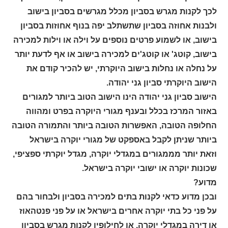
לכך לקנות מגרש בסביון מכלל מגרשים בסביון בישוב
ולבנות אחוזה בסביון שתשתלב יפה בנוף אחוזות בסביון
בישוב, או לשמוע פרטים נוספים על וילה או וילות למכירה
בישוב, קוטג' או קוטג'ים למכירה בישוב או אף לדעת יותר
על נחלה או נחלות בישוב היוקרתי, יש להכיר קודם את
הישוב היוקרתי סביון גני יהודה.
הישוב סביון גני יהודה הינו הישוב הטוב ביותר למגורים
באזור המרכז בכלל ובענף מגורי היוקרה בפרט ומהווה
החלופה הטובה, האפשרות הטובה ביותר והתמורה הטובה
ביותר שניתן לקבל באספקט של מגורי יוקרה בישראל
וזאת יותר מממגורים במגדלי יוקרה, מגדל יוקרתי ספציפי,
שכונות יוקרה או ישובי יוקרה בישראל.
מדוע?
ובכן מדוע כדאי לקנות בתים למכירה בסביון ולבחור בהם
על פני כל בתי יוקרה אחרים בישראל או על פני פנטהאוז
או דירה במגדלי יוקרה, או לחילופין לקנות מגרש בסביון