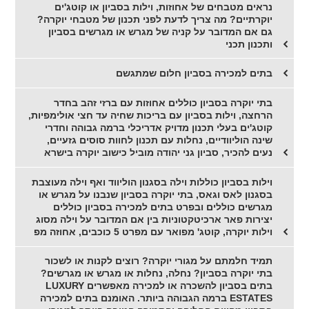
נראים מטבחים של אחוזות, וילות בסביון או קוטג'ים
יוקרתיים? מה צריך לדעת לפני תכנון של מטבחי יוקרה?
גם אם המדובר על קניה של מגרש או מגרשים בסביון
ותכנון תכני
בתים למכירה בסביון חלום שמתגשם
בתי יוקרה בסביון כוללים אחוזות עם ברזי זהב בחדר
הרחצה, וילות בסביון עם בריכות שחיה עד חצי אולימפיות,
קוטג'ים בעלי תכנון מדויק אדריכלי ברמה גבוהה וחדרי
שינה הוליוודיים, נחלות עם תכנון לחוות סוסים גזעיים,
נעים להכיר, סביון גני יהודה מוביל כישוב יוקרה בישרא
וילות בסביון כוללות וילה בסגנון הוליווד ואף וילה מעוצבת
בסגנון לאס וגאס, בתי יוקרה בסביון שנבנו על מגרש או
מגרשים כוללים ובפרט בתים למכירה בסביון כוללים
יצירות פאר ארכיטקטוניות בין אם המדובר על וילה מסוג
וילות יוקרה, קוטג' מפואר עם מפרט 5 כוכבים, אחוזה מפ
תמיד חלמתם על מגורי יוקרה? רוצים לקנות או לשכור
בתי יוקרה בסביון? נחלה, נחלות או מגרש או מגרשים?
בתים בסביון להשכרה או למכירה מאפשרים LUXURY
ESTATES ברמה הגבוהה ביותר. האומנם בתים למכירה