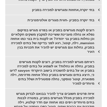
בתי יוקרה,אחוזות ומגרשים למכירה בסביון
בתי יוקרה בסביון -חווית מגורים אולטימטיבית
רוצים לקנות מגרשים בסביון או בפרט מגרש במיקום
נפלא או נחלה מעניינת ששייכת למקבץ משקים חקלאיים
וכן נחלות בסביון גני יהודה? או לקנות בית בנוי כמו אחוזה
mansion, וילה, קוטג', רגע לפני בדיקה של בתים למכירה
בסביון, נחלות וגם מגרשים יש להכיר את תכניות בנין
העיר
ראיתם מגרש למכירה בסביון, רוצים לקנות מגרשים
בסביון, נחלה או נחלות? או לשמוע על בתים למכירה
בסביון או על בתים להשכרה בישוב היוקרתי savyon ?דעו
כי, היצע בתים ומגרשים בסביון כולל אחוזה מדהימה, וילה
מפוארת, קוטג' טוסקני, נחלה פסטורלית ושלל בתים
מיוחדים למכיר
איזה פרטים חשובים צריך להכיר בבואנו לבדוק מגרש
למכירה בסביון מכלל מגרשים בסביון, במטרה לבנות
בתים מיוחדים ויפים כמו אחוזה עם חדר קולנוע, וילה
מודרנית עם בריכת שחיה, קוטג' כפרי טוסקני על מגרש