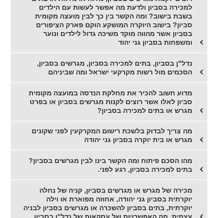
למכירה בסביון ולדעת מה אפשר לעשות עם הילדים
בשבת בישוב? ומה הקשר בין כך לבין מועצה מקומית
סביון? בישוב היוקרה המושקע הוקם פארק הציפורים
בסביון אשר מהווה מוקד משיכה גדול לילדים ונוער
ומשפחות בסביון גני יהוד
נדל"ן בסביון, בתים למכירה בסביון, מגרשים בסביון,
הסכמים מול רשות מקרקעי ישראל ומה שביניהם
מדוע חשוב להכיר את מחלקת הנדסה במועצה מקומית
סביון לאלו אשר רוצים לקנות מגרשים בסביון או בפרט
מגרש או בתים למכירה בסביון?
מה צריך לבדוק בלשכת רישום המקרקעין לפני שקונים
מגרש או בית יוקרה בסביון גני יהודה
מהו הסכם פיתוח ומה הקשר בינו לבין מגרשים בסביון?
בתים למכירה בסביון, רגע לפני.
מכירה של מגרש או מגרשים בסביון, קניה של נחלה
יוקרתית בסביון גני יהודה, אחוזה מפוארת או וילה
יוקרתית, בתים בסביון להשכרה או מגרשים בסביון לבניה
עצמית, מה האפשרויות של עסקאות של נדל"ן בסביון.