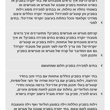
רוצים לדעת איך נראים מטבחים של בתי יוקרה בסביון או
בפרט אחוזות בסביון שנבנו על מגרש או מגרשים או
בשטחי נחלה או נחלות, או בבתים למכירה מסוג וילות
בסביון והן קוטג'ים למכירה? מטבחי יוקרה כוללים עיצוב
מודרני וקלאסי והכל כתלות בעיצוב יוקרתי אדריכלי. בתים
למכי
קניתם מגרש או מגרשים בסביון? מתעניינים איך נראים
מטבחי יוקרה בסביון בפנים בתים מכירה בסביון? או איך
נראים מטבחים של אחוזות, וילות בסביון או קוטג'ים
יוקרתיים? מה צריך לדעת לפני תכנון של מטבחי יוקרה?
גם אם המדובר על קניה של מגרש או מגרשים בסביון
ותכנון תכני
בתים למכירה בסביון חלום שמתגשם
בתי יוקרה בסביון כוללים אחוזות עם ברזי זהב בחדר
הרחצה, וילות בסביון עם בריכות שחיה עד חצי אולימפיות,
קוטג'ים בעלי תכנון מדויק אדריכלי ברמה גבוהה וחדרי
שינה הוליוודיים, נחלות עם תכנון לחוות סוסים גזעיים,
נעים להכיר, סביון גני יהודה מוביל כישוב יוקרה בישרא
וילות בסביון כוללות וילה בסגנון הוליווד ואף וילה מעוצבת
בסגנון לאס וגאס, בתי יוקרה בסביון שנבנו על מגרש או