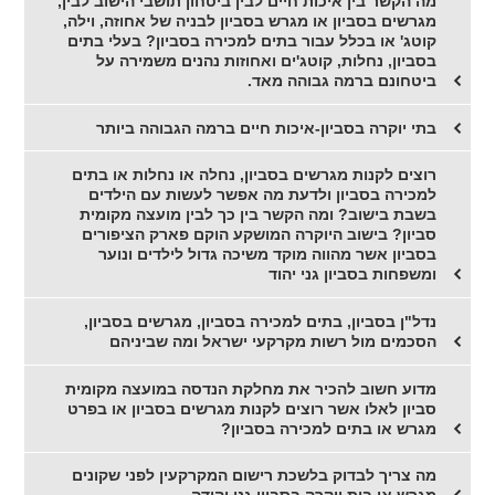
מה הקשר בין איכות חיים לבין ביטחון תושבי הישוב לבין,
מגרשים בסביון או מגרש בסביון לבניה של אחוזה, וילה,
קוטג' או בכלל עבור בתים למכירה בסביון? בעלי בתים
בסביון, נחלות, קוטג'ים ואחוזות נהנים משמירה על
ביטחונם ברמה גבוהה מאד.
בתי יוקרה בסביון-איכות חיים ברמה הגבוהה ביותר
רוצים לקנות מגרשים בסביון, נחלה או נחלות או בתים
למכירה בסביון ולדעת מה אפשר לעשות עם הילדים
בשבת בישוב? ומה הקשר בין כך לבין מועצה מקומית
סביון? בישוב היוקרה המושקע הוקם פארק הציפורים
בסביון אשר מהווה מוקד משיכה גדול לילדים ונוער
ומשפחות בסביון גני יהוד
נדל"ן בסביון, בתים למכירה בסביון, מגרשים בסביון,
הסכמים מול רשות מקרקעי ישראל ומה שביניהם
מדוע חשוב להכיר את מחלקת הנדסה במועצה מקומית
סביון לאלו אשר רוצים לקנות מגרשים בסביון או בפרט
מגרש או בתים למכירה בסביון?
מה צריך לבדוק בלשכת רישום המקרקעין לפני שקונים