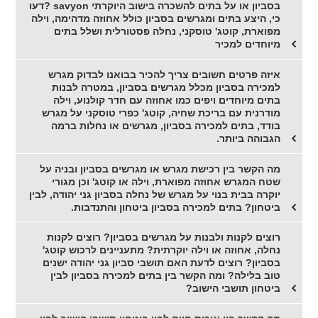
בסביון או על בתים להשכרה בישוב היוקרתי savyon ?דעו
כי, היצע בתים ומגרשים בסביון כולל אחוזה מדהימה, וילה
מפוארת, קוטג' טוסקני, נחלה פסטורלית ושלל בתים
מיוחדים למכיר
איזה פרטים חשובים צריך להכיר בבואנו לבדוק מגרש
למכירה בסביון מכלל מגרשים בסביון, במטרה לבנות
בתים מיוחדים ויפים כמו אחוזה עם חדר קולנוע, וילה
מודרנית עם בריכת שחיה, קוטג' כפרי טוסקני על מגרש
בודד, בתים למכירה בסביון, מגרשים או נחלות ברמה
הגבוהה ביותר.
מה הקשר בין רכישת מגרש או מגרשים בסביון ובניה על
שטח המגרש אחוזה מפוארת, וילה או קוטג' וכן מגורי
יוקרה בבית בנוי על מגרש של נחלה בסביון גני יהודה, לבין
ביטחון? בתים למכירה בסביון ביטחון והתנדבות.
רוצים לקנות ולבנות על מגרשים בסביון? רוצים לקנות
נחלה, אחוזה או וילה יוקרתית? מתעניינים לרכוש קוטג'
בסביון? רוצים לדעת האם תושבי סביון גני יהודה ישנים
טוב בלילה? ומה הקשר בין בתים למכירה בסביון לבין
ביטחון תושבי הישוב?