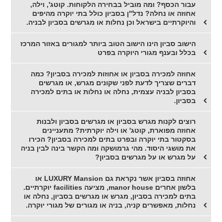
עבור הכסף? ומה מוביל בבחירה הלקוחות. קוטג', וילה,
אחוזה או נחלה? נדל"ן בסביון כולל בתי יוקרה מהיפים
והיוקרתיים בישראל וכן נחלות או מגרשים בסביון לבניה.
הישוב סביון הינו הישוב הטוב ביותר למגורים באזור המרכז
בכלל ובענף מגורי היוקרה בפרט
אחוזה למכירה בסביון או אחוזות למכירה בסביון? כמה
דברים שצריך לדעת לפני שקונים מגרש, או מגרשים
בסביון לבניה עצמית, נחלה או נחלות או בתים למכירה
בסביון.
רוצים לקנות מגרש בסביון או מגרשים בסביון ולבנות
אחוזה מפוארת, קוטג' או וילה יוקרתית? מתעניינים
בסקטור בתי יוקרה ובפרט בתים למכירה בסביון? הכירו
את מושגי היסוד. מהי גרמושקה ומה הקשר בינה לבין בניה
על מגרש או על מגרשים בסביון?
אחוזה בסביון אשר נקראת גם LUXURY Mansion או
בלשון אחרים manor house, מציעה facilities יוקרתיים.
בתים למכירה בסביון, מגרש או מגרשים בסביון, נחלה או
נחלות, מאפשרים קניה, בניה או מגורים של מגורי יוקרה.