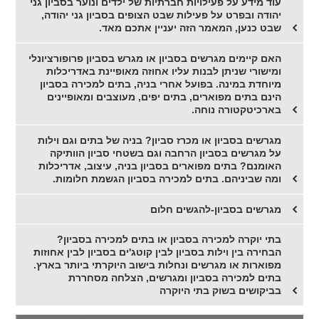
עוד מידע על פעילויות חברתיות של ילדים ונוער בסביון גני
יהודה ובפרט על פעילות שבט הצופים בסביון גני יהודה,
שבט כנען, המאמר הזה יעניין אתכם מאד.
האם קיימים מגרשים בסביון או מגרש בסביון פרופורציונלי
ומישורי שניתן לבנות עליו אחוזה מאופיינת באדריכלות
מיוחדת במינה. בפועל אחרי בניה, בתים למכירה בסביון
הינם בתים מפוארים, בתים יפים, מעוצבים ומאופיינים
בארכיטקטורה נוחה.
מגרשים בסביון או מכרז סביון? בניה של בתים וגם וילות
על מגרשים בסביון הרחבה וגם בשטחי סביון הוותיקה
האומנם? בתים מפוארים בסביון בניה, עיצוב, אדריכלות
ומה שביניהם. בתים למכירה בסביון הגשמת חלומות.
מגרשים בסביון-להגשים חלום
בתי יוקרה למכירה בסביון או בתים למכירה בסביון?
הבחירה בין וילות בסביון לבין קוטג'ים בסביון לבין אחוזות
מפוארות או מגרשים ונחלות בישוב היוקרתי ביותר בארץ.
בתים למכירה בסביון ומגרשים, הצלחה מסחררת
בביקושים בשוק בתי היוקרה