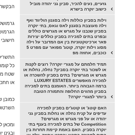
גזעיים, נעים להכיר, סביון גני יהודה מוביל
הבקשה ל
כישוב יוקרה בישרא
וילות בסביון כוללות וילה בסגנון הוליווד ואף
גרמושקה
וילה מעוצבת בסגנון לאס וגאס, בתי יוקרה
בסביון שנבנו על מגרש או מגרשים כוללים
הגרמושק
ובפרט בתים למכירה בסביון כוללים יצירות
חישובי 
פאר ארכיטקטוניות בין אם המדובר על וילה
מסוג וילות יוקרה, קוטג' מפואר עם מפרט 5
כוכבים, אחוזה מפ
התשריט ל
תמיד חלמתם על מגורי יוקרה? רוצים לקנות
כל קומה
או לשכור בתי יוקרה בסביון? נחלה, נחלות או
שטח מגר
מגרש או מגרשים? בתים בסביון להשכרה או
למכירה מאפשרים LUXURY ESTATES
או חתכי
ברמה הגבוהה ביותר. האומנם בתים למכירה
בסביון מהווים החלופה והתמורה הטובה
ביותר למגורי יוקרה?
כמובן ש
השרטוט
האם קוטג' או קוטג'ים בסביון למכירה
עדיפים על קנית נחלה או נחלות בסביון גני
יהודה או על פני מגרש או מגרשים?
Competition של בתים למכירה בענף בתי
ומכאן ל
יוקרה בסביון. האם באמת קיימת תחרות בין
ובגינן י