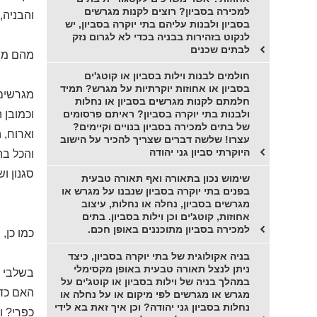
למכירה בסביון? רוצים לקנות מגרשים
והבניה, 
בסביון ולבנות עליהם בתי יוקרה בסביון, יש
לנקוט בזהירות בבניה בכדי לא לגרום נזק
לבתים שכנים
מהם מרכ
חולמים לבנות וילות בסביון או קוטג'ים
בסביון או אחוזות יוקרתיות על מגרש? תמיד
מגרשים 
חלמתם לקנות מגרשים בסביון או נחלות
ולבנות בתי יוקרה בסביון? ראיתם פרסומים
וכמובן 
של בתים למכירה בסביון בנויים וקיימים?
וארוח, 
עצרו! שלשה דברים שצריך להכיר על הישוב
היוקרתי סביון גני יהודה
והכל בהת
סגנון וש
שימוש נכון בתאורה ואף תאורה טבעית
בפנים בתי יוקרה בסביון שנבנו על מגרש או
מגרשים בסביון, נחלה או נחלות, עיצוב
אחוזות, קוטג'ים וכן וילות בסביון. בתים
למכירה בסביון מתוכננים באופן חכם.
כמו כן,
בניה אקולוגית של בתי יוקרה בסביון, כיצד
ניתן לנצל תאורה טבעית באופן מקסימלי
בשלבי ת
במהלך בניה של וילות בסביון או קוטג'ים על
האם כדא
מגרש או מגרשים לפי מיקום או על נחלה או
נחלות בסביון גני יהודה? וכן איך זאת בא לידי
כפרי? ו