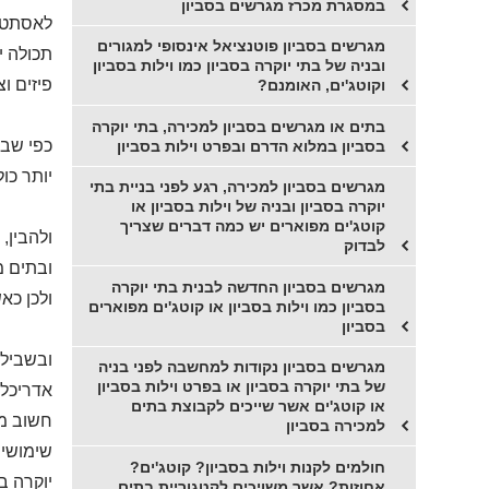
במסגרת מכרז מגרשים בסביון
לאסתטיק
מגרשים בסביון פוטנציאל אינסופי למגורים
תכולה י
ובניה של בתי יוקרה בסביון כמו וילות בסביון
פיזים וצ
וקוטג'ים, האומנם?
בתים או מגרשים בסביון למכירה, בתי יוקרה
כפי שבו
בסביון במלוא הדרם ובפרט וילות בסביון
יותר כו
מגרשים בסביון למכירה, רגע לפני בניית בתי
יוקרה בסביון ובניה של וילות בסביון או
קוטג'ים מפוארים יש כמה דברים שצריך
ולהבין,
לבדוק
ובתים מ
מגרשים בסביון החדשה לבנית בתי יוקרה
ולכן כא
בסביון כמו וילות בסביון או קוטג'ים מפוארים
בסביון
ובשביל 
מגרשים בסביון נקודות למחשבה לפני בניה
של בתי יוקרה בסביון או בפרט וילות בסביון
אדריכלי
או קוטג'ים אשר שייכים לקבוצת בתים
חשוב מא
למכירה בסביון
שימושים
חולמים לקנות וילות בסביון? קוטג'ים?
יוקרה ב
אחוזות? אשר משויכים לקטגוריית בתים