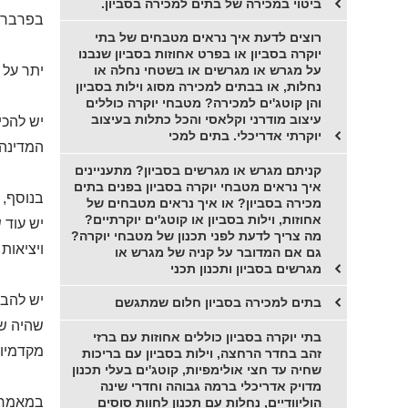
ביטוי במכירה של בתים למכירה בסביון.
בפרברי 
רוצים לדעת איך נראים מטבחים של בתי
יוקרה בסביון או בפרט אחוזות בסביון שנבנו
יתר על 
על מגרש או מגרשים או בשטחי נחלה או
נחלות, או בבתים למכירה מסוג וילות בסביון
והן קוטג'ים למכירה? מטבחי יוקרה כוללים
עיצוב מודרני וקלאסי והכל כתלות בעיצוב
יש להכי
יוקרתי אדריכלי. בתים למכי
המדינה,
קניתם מגרש או מגרשים בסביון? מתעניינים
איך נראים מטבחי יוקרה בסביון בפנים בתים
בנוסף, 
מכירה בסביון? או איך נראים מטבחים של
אחוזות, וילות בסביון או קוטג'ים יוקרתיים?
יש עוד 
מה צריך לדעת לפני תכנון של מטבחי יוקרה?
ויציאות 
גם אם המדובר על קניה של מגרש או
מגרשים בסביון ותכנון תכני
יש להבה
בתים למכירה בסביון חלום שמתגשם
שהיה שיי
בתי יוקרה בסביון כוללים אחוזות עם ברזי
מקדמיות
זהב בחדר הרחצה, וילות בסביון עם בריכות
שחיה עד חצי אולימפיות, קוטג'ים בעלי תכנון
מדויק אדריכלי ברמה גבוהה וחדרי שינה
במאמר ז
הוליוודיים, נחלות עם תכנון לחוות סוסים