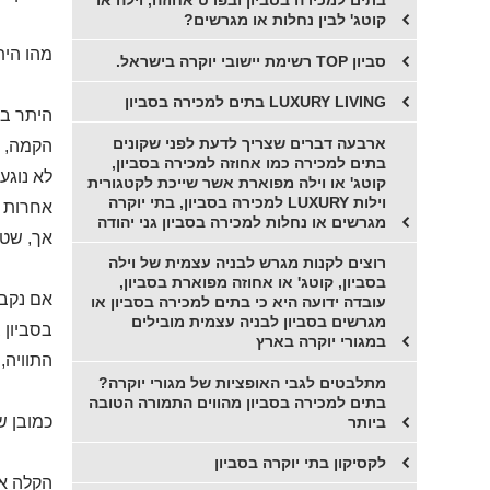
בתים למכירה בסביון ובפרט אחוזה, וילה או
קוטג' לבין נחלות או מגרשים?
מהו הית
סביון TOP רשימת יישובי יוקרה בישראל.
LUXURY LIVING בתים למכירה בסביון
היתר בני
ארבעה דברים שצריך לדעת לפני שקונים
הקמה, ה
בתים למכירה כמו אחוזה למכירה בסביון,
לא נוגע
קוטג' או וילה מפוארת אשר שייכת לקטגורית
וילות LUXURY למכירה בסביון, בתי יוקרה
אחרות וכ
מגרשים או נחלות למכירה בסביון גני יהודה
אך, שטח
רוצים לקנות מגרש לבניה עצמית של וילה
בסביון, קוטג' או אחוזה מפוארת בסביון,
אם נקבע
עובדה ידועה היא כי בתים למכירה בסביון או
מגרשים בסביון לבניה עצמית מובילים
בסביון 
במגורי יוקרה בארץ
התוויה,
מתלבטים לגבי האופציות של מגורי יוקרה?
בתים למכירה בסביון מהווים התמורה הטובה
כמובן ש
ביותר
לקסיקון בתי יוקרה בסביון
הקלה אש