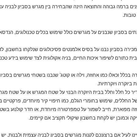
נים ברמה גבוהה והתוצאה הינה שהבחירה בין מגרש בסביון לבניה עצמ
טובות.
תים בסביון שנבנים על מגרשים כולל שימוש בכלים טכנולוגים, הנדסאי
כירה בסביון נבנו על בסיס אלמנטים פסיכולוגים שנלקחו בחשבון, 
ית כתורם לשיפור איכות החיים, בניה אקולוגית לצד שימוש בידע טכני
רה בכלל וכאלו כמו אחוזה, וילה או קוטג' שנבנו בשטחי מגרשים בסבי
 ביוקרה ויוקרתיות.
יר כל חלל וחלל בבית היוקרה הבנוי על שטח המגרש או על שטח מגרש
ל החללים, שימוש בחומרי הגלם, כמו חיפויי קיר מיוחדים, פרקטיים
וזה מפוארת, חייב לשמור על טמפרטורה מיוחדת, או חדר קולנוע בשטחי
קה וכמובן יש לקחת בחשבון שיקולי תקציב אם קיימים.
ינו לעיל אם ברצונכם לקנות מגרשים בסביון לבניה עצמית ולבנות, יש