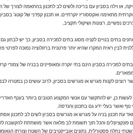
ה, או וילה בסביון עם בריכה ולשים לב לתכנון בהתאמה לצורך של ה
וקרתית מתאימה ואקססוריז יוקרתיים. או תכנון קפדני של קוטג' בסבי
רכים נפשיים, רצונות ושיקולי תקציב.
חנים בתים בנויים לקניה מסוג בתים למכירה בסביון, כך יש לבחון גם
ללנית לבין ראית המקרו שהיא יותר פרטנית ברזולוציה נמוכה לפרטי פר
 בתים למכירה בסביון הינם בתי יוקרה ומאופיינים בבניה של צמודי קרק
פוארים.
שר רוצים לקנות מגרש או מגרשים בסביון, לרוב עושים כן במטרה לבנו
לעשות כן, יש להתקשר עם אנשי המקצוע הטובים ביותר בענף האדריכ
 נוף ואשר בעלי ידע גם בתכנון והנדסה.
ד עת תכנון בניה על מגרש או מגרשים בסביון לשים לב לתכנון אסתט
 פונקציונלים והכל תוך תשומת לב מלאה אשר מושתתת להקשבה ללקוחו
שטחי נחלה פסטורלית, נתונים אובייקטיבים של השטח וצורתו הגאומטר