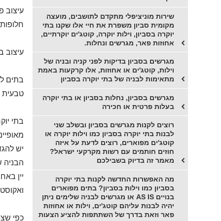
עיצוב פ
שירות מוניציפלי מתקדם לתושבים, מועצה
חלופות 
מקומית סביון משפרת את חיי אלו שקנו בתי
יוקרה בסביון, וילות יוקרה, קוטג'ים יוקרתיים,
אחוזות פאר, מגרשים ונחלות.
עיצוב ב
מגרשים בסביון בדיקות לפני קניה ובניה של
וילות, קוטג'ים או אחוזות, אלו קרקעות באמת
מתאימות לבניה של בתי יוקרה בסביון
בתים למ
טבעית ב
מגרשים בסביון, נחלות בסביון או בתי יוקרה
בעלות פרטית או חכירה
בתי יוק
רוצים לקנות מגרשים בסביון ובשלב שני
לבנות בתי יוקרה בסביון כמו וילות יוקרה או
מאופיינת
קוטג'ים מפוארים, רוצים לדעת על איזה
יש להגד
חוזים חותמים עם רשות מקרקעי ישראל?
מאמר זה בדיוק בשבילכם
הבניה ש
יין באח
מה האפשרות החדשה לקנות בתי יוקרה
בסביון כמו וילות בסביון? בתים מפוארים
ואקוסטי
בנויים AS IS או מגרשים לבניה שלימים ניתן
יהיה לבנות עליהם קוטג'ים, וילות או אחוזות
פאר וזאת בדרך של השתתפות להציע הצעות
כפי שצי