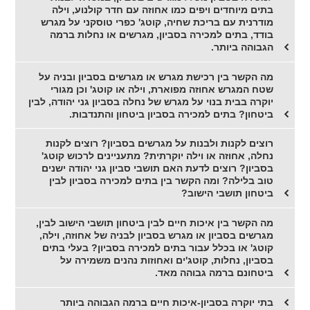
בתים מיוחדים ויפים כמו אחוזה עם חדר קולנוע, וילה
מודרנית עם בריכת שחיה, קוטג' כפרי טוסקני על מגרש
בודד, בתים למכירה בסביון, מגרשים או נחלות ברמה
הגבוהה ביותר.
מה הקשר בין רכישת מגרש או מגרשים בסביון ובניה על
שטח המגרש אחוזה מפוארת, וילה או קוטג' וכן מגורי
יוקרה בבית בנוי על מגרש של נחלה בסביון גני יהודה, לבין
ביטחון? בתים למכירה בסביון ביטחון והתנדבות.
רוצים לקנות ולבנות על מגרשים בסביון? רוצים לקנות
נחלה, אחוזה או וילה יוקרתית? מתעניינים לרכוש קוטג'
בסביון? רוצים לדעת האם תושבי סביון גני יהודה ישנים
טוב בלילה? ומה הקשר בין בתים למכירה בסביון לבין
ביטחון תושבי הישוב?
מה הקשר בין איכות חיים לבין ביטחון תושבי הישוב לבין,
מגרשים בסביון או מגרש בסביון לבניה של אחוזה, וילה,
קוטג' או בכלל עבור בתים למכירה בסביון? בעלי בתים
בסביון, נחלות, קוטג'ים ואחוזות נהנים משמירה על
ביטחונם ברמה גבוהה מאד.
בתי יוקרה בסביון-איכות חיים ברמה הגבוהה ביותר