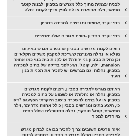
לבניה עצמית מתוך כלל מגרשים בסביון ולבנות קוטג'
מפואר, וילה מפוארת או לחילופין עדיף לקנות נחלה.
בתי יוקרה,אחוזות ומגרשים למכירה בסביון
בתי יוקרה בסביון -חווית מגורים אולטימטיבית
רוצים לקנות מגרשים בסביון או בפרט מגרש במיקום
נפלא או נחלה מעניינת ששייכת למקבץ משקים חקלאיים
וכן נחלות בסביון גני יהודה? או לקנות בית בנוי כמו אחוזה
mansion, וילה, קוטג', רגע לפני בדיקה של בתים למכירה
בסביון, נחלות וגם מגרשים יש להכיר את תכניות בנין
העיר
ראיתם מגרש למכירה בסביון, רוצים לקנות מגרשים
בסביון, נחלה או נחלות? או לשמוע על בתים למכירה
בסביון או על בתים להשכרה בישוב היוקרתי savyon ?דעו
כי, היצע בתים ומגרשים בסביון כולל אחוזה מדהימה, וילה
מפוארת, קוטג' טוסקני, נחלה פסטורלית ושלל בתים
מיוחדים למכיר
איזה פרטים חשובים צריך להכיר בבואנו לבדוק מגרש
למכירה בסביון מכלל מגרשים בסביון, במטרה לבנות