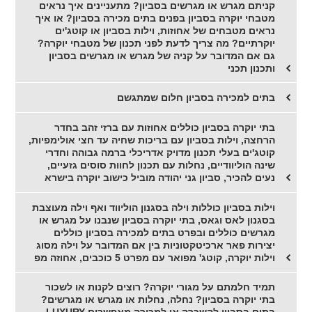
קניתם מגרש או מגרשים בסביון? מתעניינים איך נראים
מטבחי יוקרה בסביון בפנים בתים מכירה בסביון? או איך
נראים מטבחים של אחוזות, וילות בסביון או קוטג'ים
יוקרתיים? מה צריך לדעת לפני תכנון של מטבחי יוקרה?
גם אם המדובר על קניה של מגרש או מגרשים בסביון
ותכנון תכני
בתים למכירה בסביון חלום שמתגשם
בתי יוקרה בסביון כוללים אחוזות עם ברזי זהב בחדר
הרחצה, וילות בסביון עם בריכות שחיה עד חצי אולימפיות,
קוטג'ים בעלי תכנון מדויק אדריכלי ברמה גבוהה וחדרי
שינה הוליוודיים, נחלות עם תכנון לחוות סוסים גזעיים,
נעים להכיר, סביון גני יהודה מוביל כישוב יוקרה בישרא
וילות בסביון כוללות וילה בסגנון הוליווד ואף וילה מעוצבת
בסגנון לאס וגאס, בתי יוקרה בסביון שנבנו על מגרש או
מגרשים כוללים ובפרט בתים למכירה בסביון כוללים
יצירות פאר ארכיטקטוניות בין אם המדובר על וילה מסוג
וילות יוקרה, קוטג' מפואר עם מפרט 5 כוכבים, אחוזה מפ
תמיד חלמתם על מגורי יוקרה? רוצים לקנות או לשכור
בתי יוקרה בסביון? נחלה, נחלות או מגרש או מגרשים?