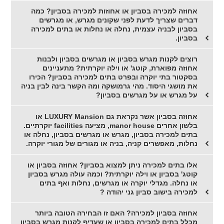
אחוזה למכירה בסביון או אחוזות למכירה בסביון? כמה
דברים שצריך לדעת לפני שקונים מגרש, או מגרשים
בסביון לבניה עצמית, נחלה או נחלות או בתים למכירה
בסביון.
רוצים לקנות מגרש בסביון או מגרשים בסביון ולבנות
אחוזה מפוארת, קוטג' או וילה יוקרתית? מתעניינים
בסקטור בתי יוקרה ובפרט בתים למכירה בסביון? הכירו
את מושגי היסוד. מהי גרמושקה ומה הקשר בינה לבין בניה
על מגרש או על מגרשים בסביון?
אחוזה בסביון אשר נקראת גם LUXURY Mansion או
בלשון אחרים manor house, מציעה facilities יוקרתיים.
בתים למכירה בסביון, מגרש או מגרשים בסביון, נחלה או
נחלות, מאפשרים קניה, בניה או מגורים של מגורי יוקרה.
אלו בתים למכירה ניתן למצוא בסביון? אחוזה בסביון או
קוטג' בסביון או וילה יוקרתית? וכמה עולה מגרש בסביון
או נחלה. מגדלי יוקרה או מגרשים, נחלות ואף בתים
למכירה בישוב סביון גני יהודה ?
אחוזה בסביון למכירה? האם זו הבחירה הטובה ביותר
מכלל בתים למכירה בסביון או שעדיף לקנות מגרש בסביון