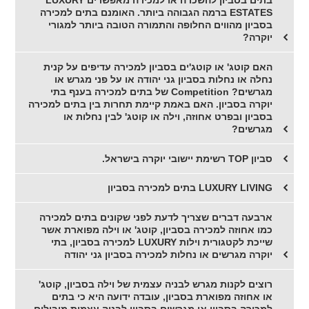
בתים בסביון להשכרה או למכירה מאפשרים LUXURY
ESTATES ברמה הגבוהה ביותר. האומנם בתים למכירה
בסביון מהווים החלופה והתמורה הטובה ביותר למגורי
יוקרה?
האם קוטג' או קוטג'ים בסביון למכירה עדיפים על קנית
נחלה או נחלות בסביון גני יהודה או על פני מגרש או
מגרשים? Competition של בתים למכירה בענף בתי
יוקרה בסביון. האם באמת קיימת תחרות בין בתים למכירה
בסביון ובפרט אחוזה, וילה או קוטג' לבין נחלות או
מגרשים?
סביון TOP רשימת יישובי יוקרה בישראל.
LUXURY LIVING בתים למכירה בסביון
ארבעה דברים שצריך לדעת לפני שקונים בתים למכירה
כמו אחוזה למכירה בסביון, קוטג' או וילה מפוארת אשר
שייכת לקטגורית וילות LUXURY למכירה בסביון, בתי
יוקרה מגרשים או נחלות למכירה בסביון גני יהודה
רוצים לקנות מגרש לבניה עצמית של וילה בסביון, קוטג'
או אחוזה מפוארת בסביון, עובדה ידועה היא כי בתים
למכירה בסביון או מגרשים בסביון לבניה עצמית מובילים