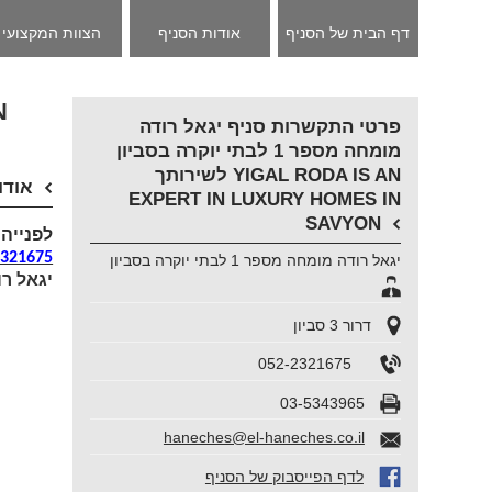
דף הבית של הסניף
אודות הסניף
הצוות המקצועי
פרטי התקשרות סניף יגאל רודה
מומחה מספר 1 לבתי יוקרה בסביון
לשירותך YIGAL RODA IS AN
אודו
EXPERT IN LUXURY HOMES IN
SAVYON
:לפנייה
2321675
יגאל רודה מומחה מספר 1 לבתי יוקרה בסביון
יגאל רו
דרור 3 סביון
052-2321675
03-5343965
haneches@el-haneches.co.il
לדף הפייסבוק של הסניף