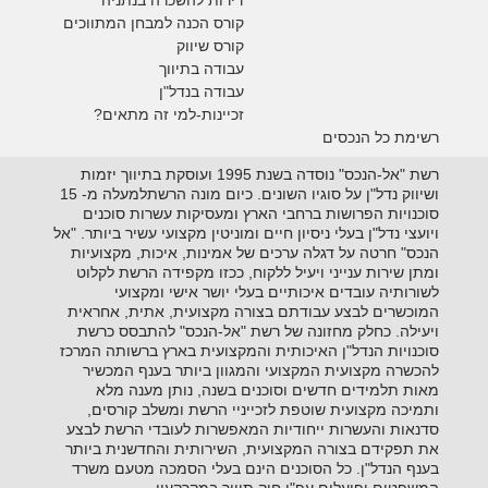
דירות להשכרה בנתניה
קורס הכנה למבחן המתווכים
קורס שיווק
עבודה בתיווך
עבודה בנדל"ן
זכיינות-למי זה מתאים?
רשימת כל הנכסים
רשת "אל-הנכס" נוסדה בשנת 1995 ועוסקת בתיווך יזמות
ושיווק נדל"ן על סוגיו השונים. כיום מונה הרשתלמעלה מ- 15
סוכנויות הפרושות ברחבי הארץ ומעסיקות עשרות סוכנים
ויועצי נדל"ן בעלי ניסיון חיים ומוניטין מקצועי עשיר ביותר. "אל
הנכס" חרטה על דגלה ערכים של אמינות, איכות, מקצועיות
ומתן שירות ענייני ויעיל ללקוח, ככזו מקפידה הרשת לקלוט
לשורותיה עובדים איכותיים בעלי יושר אישי ומקצועי
המוכשרים לבצע עבודתם בצורה מקצועית, אתית, אחראית
ויעילה. כחלק מחזונה של רשת "אל-הנכס" להתבסס כרשת
סוכנויות הנדל"ן האיכותית והמקצועית בארץ ברשותה המרכז
להכשרה מקצועית המקצועי והמגוון ביותר בענף המכשיר
מאות תלמידים חדשים וסוכנים בשנה, נותן מענה מלא
ותמיכה מקצועית שוטפת לזכייניי הרשת ומשלב קורסים,
סדנאות והעשרות ייחודיות המאפשרות לעובדי הרשת לבצע
את תפקידם בצורה המקצועית, השירותית והחדשנית ביותר
בענף הנדל"ן. כל הסוכנים הינם בעלי הסמכה מטעם משרד
המשפטים ופועלים עפ"י חוק תיווך במקרקעין.