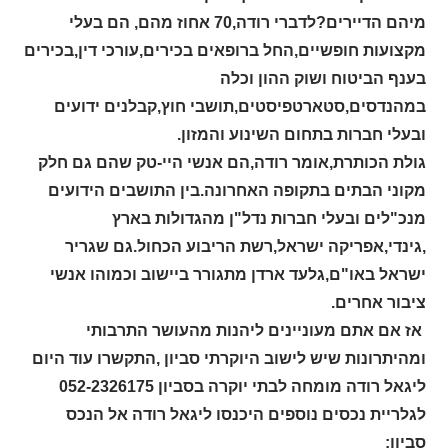
מיהם הדיירים?לדברי רודה,70 אחוז מהם, הם בעלי
מקצועות חופשיים,החל ברופאים בכירים,עורכי דין,בכירים
בענף הביטוח ושוק ההון וכלה
במהנדסים,סטארטפיסטים,תושבי חוץ,קבלנים ידועים
ובעלי חברות בתחום השינוע והמזון.
גולת הכותרת,אומר רודה,הם אנשי היי-טק שהם גם חלק
מקוני הבתים בתקופה האחרונה.בין התושבים הידועים
מנכ"לים ובעלי חברות נדל"ן מהגדולות בארץ
,גינדי,אפריקה ישראל,רשת הריבוע הכחול.גם שגריר
ישראל באו"ם,גלעד ארדן מתגורר ביישוב וכמוהו אנשי
ציבור אחרים.
אז אם אתם מעוניינים ליהנות מהעושר התרבותי
ומהיתרונות שיש לישוב היוקרתי סביון ,התקשרו עוד היום
ליגאל רודה מומחה לבתי יוקרה בסביון 052-2326175
לגלריית נכסים נוספים היכנסו ליגאל רודה אל הנכס
סביון: