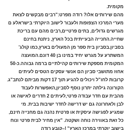
מקומית.
מהם שירותים אלו? רודה מפרט:"רבים מבקשים לצאת
מערי המרכז הצפופות ולעבור לישוב היוקרתי בישראלע ם
מגרשים גדולים, בתים פרטיים,רבים מהם עם בריכת
שחייה.החנייה הבעייתית בכל הארץ, ניתנת בחינם
בסביון.בסביון בית ספר מן המעולים בארץ,כמו קולג'
המשתרע על מגרש יחיד במינו בן 40 דונם.המועצה
המקומית מספקת שירותים קהילתיים ברמה גבוהה.כ-50
אחוז מתושבי סביון הם אנשי עסקים הטסים לעיתים
קרובות לחו"ל ויכולים להגיע תוך 17 דקות מביתם לנתב"ג.
הקורונה גילתה יתרון נוסף לסביון,האפשרות לעבוד
מהבית עם חדר עבודה פרטי,לעיתים 2 חדרים לאישה או
לבן ולאחרונה גם יש דרישה לחדר ישיבות בבית. מי
שמגיע לפגישה עיסקית או פרטית נהנה גם מחנייה חינם,
כל זאת באווירה נוחה ושקטה. "אין מחיר לבית פרטי ונוח
בישוב יוקרתי במרכז הארץ" !–קובע רודה