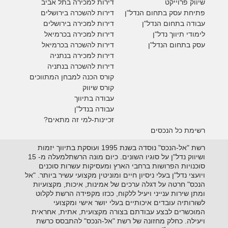
ש
יווק פרוייקט
דירות למכירה בתל אביב
פתיחת עסק בתחום הנדל"ן
דירות להשכרה בירושלים
עבודה בתחום הנדל"ן
דירות למכירה בירושלים
לימודי תיווך נדל"ן
דירות למכירה
בכרמיאל
עסק בתחום הנדל"ן
דירות להשכרה
בכרמיאל
דירות למכירה בנתניה
דירות להשכרה בנתניה
קורס הכנה למבחן המתווכים
קורס שיווק
עבודה בתיווך
עבודה בנדל"ן
זכיינות-למי זה מתאים?
רשימת כל הנכסים
רשת "אל-הנכס" נוסדה בשנת 1995 ועוסקת בתיווך יזמות
ושיווק נדל"ן על סוגיו השונים. כיום מונה הרשתלמעלה מ- 15
סוכנויות הפרושות ברחבי הארץ ומעסיקות עשרות סוכנים
ויועצי נדל"ן בעלי ניסיון חיים ומוניטין מקצועי עשיר ביותר. "אל
הנכס" חרטה על דגלה ערכים של אמינות, איכות, מקצועיות
ומתן שירות ענייני ויעיל ללקוח, ככזו מקפידה הרשת לקלוט
לשורותיה עובדים איכותיים בעלי יושר אישי ומקצועי
המוכשרים לבצע עבודתם בצורה מקצועית, אתית, אחראית
ויעילה. כחלק מחזונה של רשת "אל-הנכס" להתבסס כרשת