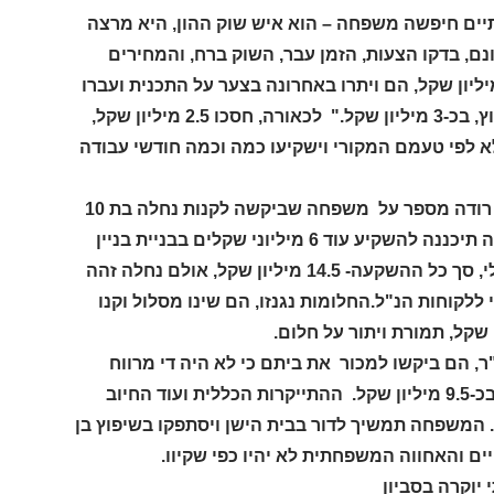
יים חיפשה משפחה – הוא איש שוק ההון, היא מרצה
יה – לקנות וילה בת 400 מ"ר עם בריכת שחיה,על מגרש בן 1.5 דונם, בדקו הצעות, הזמן עבר, השוק ברח, והמחירים
 היום, כדי לרכוש את בית החלומות, היה עליהם לשלם בין 17 ל-18 מיליון שקל, הם ויתרו באחרונה בצער על התכנית ועברו
ליוזמה עצמית, קנו מגרש בן 1.25 דונם ועליו בית בן 380 מ"ר הטעון שיפוץ, בכ-3 מיליון שקל." לכאורה, חסכו 2.5 מיליון שקל,
א לפי טעמם המקורי וישקיעו כמה וכמה חודשי עבודה
אירוע שני לדוגמא קרה באחרונה במושב מגשימים ליד סביון, יגאל רודה מספר על משפחה שביקשה לקנות נחלה בת 10
דונם עם בית ישן בן 270 מ"ר להריסה, המחיר– 8.5 מיליון שקל, המשפחה תיכננה להשקיע עוד 6 מיליוני שקלים בבניית בניין
יוקרתי ומעוצב בן 500 מ"ר בקומה אחת בצורת האות "ח" עם בריכה וכולי, סך כל ההשקעה- 14.5 מיליון שקל, אולם נחלה זהה
 נעשה יקר יותר מידי ללקוחות הנ"ל.החלומות נגנזו, הם שינו מסלול וקנו
ממושב מזור שמתגוררת בבית בן 170 מ"ר על מגרש בן 500 מ"ר, הם ביקשו למכור את ביתם כי לא היה די מרווח
לילדים ולקנות בית גדול יותרבן 300 מ"ר ובריכה על מגרש בגודל דומה, בכ-9.5 מיליון שקל. ההתייקרות הכללית ועוד החיוב
 המשפחה תמשיך לדור בבית הישן ויסתפקו בשיפוץ בן
ים והאחווה המשפחתית לא יהיו כפי שקיוו.
יוקרה בסביון