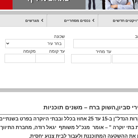
ויקטים חדשים
נכסים מסחריים
מגרשים
מקומה
עד קומה
עד מחיר
שכונה
שכונה
שכונה
שכונה
שכונה
שכונה
ט
ב
ב
ב
ב
ב
עד קומה
עד קומה
עד קומה
עד קומה
מקומה
מקומה
מקומה
מקומה
מקומה
עד קומה
טקסט חופשי
עד מחיר
עד מחיר
עד מחיר
עד מחיר
עד קומה
עד מחיר
י סביון,השוק ברח – משנים תוכניות
"התייקרות הנדל"ן ב-15 עד 25 אחוז בכלל ובבתי היוק
בתי יוקרה " – אומר מנכ"ל משותף יגאל רודה, מחברת התיווך א
 את ההשקעה המתוכננת ולעבור לבית צנוע יחסית.