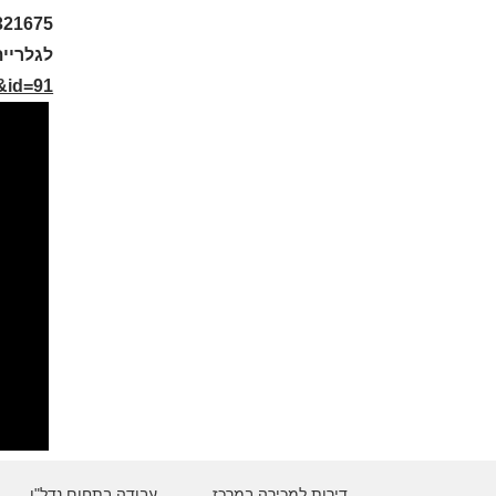
321675
לגלריית
h&id=91
דירות למכירה במרכז
עבודה בתחום נדל"ן