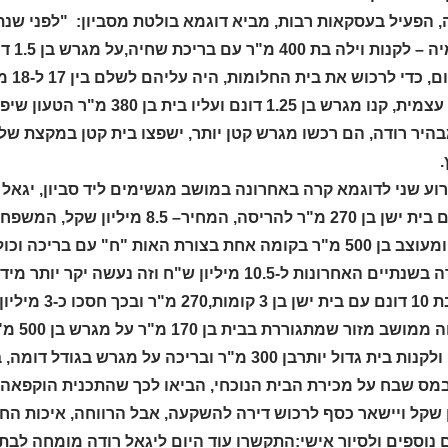
הפעיל בעסקאות רבות, מביא דוגמא בולטת מסביון: "לפני שנת
באקדמ
עלו.
בהיר רודה, הם רכשו מגרש קטן יותר, ישפצו בית קטן במקצת של
התייקרה בשנתיים האחרונות ל-10.5 מיליון ש"ח וזה
שקל, תמורת ויתור על חלום.
משפחה 
במס שבח על מכירת הבית הנוכחי, הביאו לכך שהתכנית הוקפאה.
 שקל ויישאר כסף לרכוש דירה להשקעה, אבל הרווחה, איכות החי
נוספים ולסיור אישי:התקשרו עוד היום ליגאל רודה מומחה לבתי 