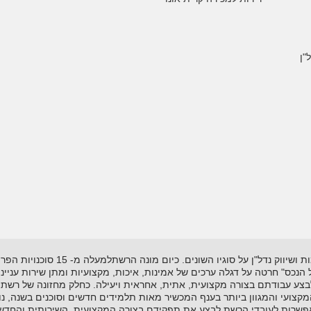
"ן
רשת "אל-הנכס" נוסדה בשנת 1995 ועוסקת
"אל הנכס" חרטה על דגלה ערכים של אמינות, איכות, מקצועיות ומתן שירות עניי
לבצע עבודתם בצורה מקצועית, אתית, אחראית ויעילה. כחלק מחזונה של רשת 
ועי והמגוון ביותר בענף המכשיר מאות תלמידים חדשים וסוכנים בשנה, נות
שרות לעובדי הרשת לבצע את תפקידם בצורה המקצועית, השירותית והחדשנית