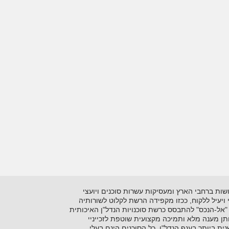
 בתיווך יזמות ושיווק נדל"ן על סוגיו השונים. כיום מונה הרשתלמעלה מ- 15 סוכנויות הפרושות ברחבי הארץ ומעסיקות עשרות סוכנים ויועצי
ני ויעיל ללקוח, ככזו מקפידה הרשת לקלוט לשורותיה
"אל-הנכס" להתבסס כרשת סוכנויות הנדל"ן האיכותית
ן מענה מלא ותמיכה מקצועית שוטפת לזכייניי
 ביותר בענף הנדל"ן. כל הסוכנים הינם בעלי