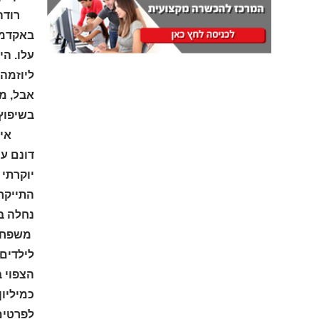
רודה, 
אבל, מ
בשיפוץ.
נחלה בת 10 דונם עם בית ישן בן 3 קומות,270 מ"ר ובכך חסכו כ-3 מיליון 
הצפוי 
כמיליון
לפרטים 