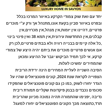
יחד עם זאת שוק צמודי הקרקע באיזור המרכז בכלל
ובפרט באיזור סביון בקעת אונו,מתנהל אך ורק ע"י מוכרים
פרטיים, דהיינו אין יזמות,אין מנהל,אין מכרזים,אין
קבלנים,אין התחדשות עירונית,אין תמא 38 ואין פינוי בינוי
,כל אלה קיימים בבנייה רוויה ולא בבתים פרטיים,לכן רק
אם אנשים פרטיים מוכרים את ביתם יהיה היצע של צמודי
קרקע, אי לכך תמיד הביקוש יגבר על ההיצע ומכאן
שהמחירים ימשיכו לעלות.
הסיבה השנייה לעליית המחירים הינה ירידת הריבית
הצפוייה לקראת שנת 2024, קונים פוטנציאלים שהיו על
הגדר יחזרו לשוק ,כמו כן גם קונים פוטנציאלים שהפקידו
סכומים נכבדים בבנק פיקדונות שקליים תמורת ריבית
נדיבה ,יפנימו שהתמורה תהיה נמוכה מכיוון שהריבית
תרד,כתוצאה מכך הקונים הפוטנציאלים יחזרו למעגל