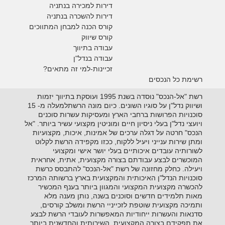
דירות למכירה בנתניה
דירות להשכרה בנתניה
קורס הכנה למבחן המתווכים
קורס שיווק
עבודה בתיווך
עבודה בנדל"ן
זכיינות-למי זה מתאים?
רשימת כל הנכסים
רשת "אל-הנכס" נוסדה בשנת 1995 ועוסקת בתיווך יזמות
ושיווק נדל"ן על סוגיו השונים. כיום מונה הרשתלמעלה מ- 15
סוכנויות הפרושות ברחבי הארץ ומעסיקות עשרות סוכנים
ויועצי נדל"ן בעלי ניסיון חיים ומוניטין מקצועי עשיר ביותר. "אל
הנכס" חרטה על דגלה ערכים של אמינות, איכות, מקצועיות
ומתן שירות ענייני ויעיל ללקוח, ככזו מקפידה הרשת לקלוט
לשורותיה עובדים איכותיים בעלי יושר אישי ומקצועי
המוכשרים לבצע עבודתם בצורה מקצועית, אתית, אחראית
ויעילה. כחלק מחזונה של רשת "אל-הנכס" להתבסס כרשת
סוכנויות הנדל"ן האיכותית והמקצועית בארץ ברשותה המרכז
להכשרה מקצועית המקצועי והמגוון ביותר בענף המכשיר
מאות תלמידים חדשים וסוכנים בשנה, נותן מענה מלא
ותמיכה מקצועית שוטפת לזכייניי הרשת ומשלב קורסים,
סדנאות והעשרות ייחודיות המאפשרות לעובדי הרשת לבצע
את תפקידם בצורה המקצועית, השירותית והחדשנית ביותר