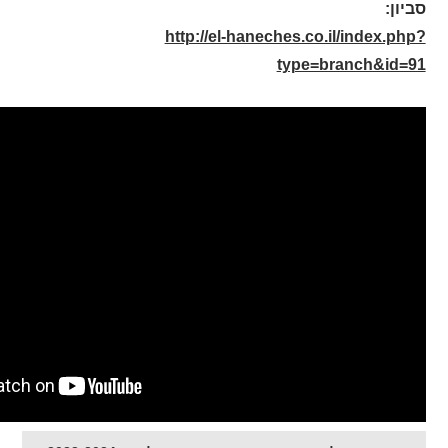
סביון
:
http://el-haneches.co.il/index.php?
type=branch&id=91