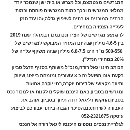
המגרשים מצטמצם,וכל מגרש או בית ישן שנמכר יורד
ממלאי המגרשים ובכך כמות המגרשים פוחתת וכמות
הבתים המוכנים או בתים לשיפוץ גדלה,זהו עוד סמן
לעלייה הצפויה במחירים.
לדוגמא: מגרשים של חצי דונם נמכרו במהלך שנת 2019
בין 4.6-5 מיליון ₪,היום המחיר המבוקש למגרשים של
500-550 מ"ר הינו 6.8-7.5 מיליון ₪,זה משקף עלייה של
20% במחירי הנדל"ן.
הכותב הינו יגאל רודה
,
מנכ"ל משותף בסניף הדגל סביון
בקעת אונו,הפועל זה כ-3 עשורים,ומומחה בייצוג,שיווק
ותיווך מקצועי של דירות יוקרה,בתי יוקרה,אחוזות
ומגרשים בסביון,באם הינכם שוקלים לקנות או למכור נכס
בסביון,התקשרו ליגאל רודה תיווך בסביון, אוהב את
העבודה לשירותכם,הסיכוי הגבוה ביותר עבורכם לביצוע
עיסקה 052-2321675
לגלריית נכסים נוספים היכנסו ליגאל רודה אל הנכס