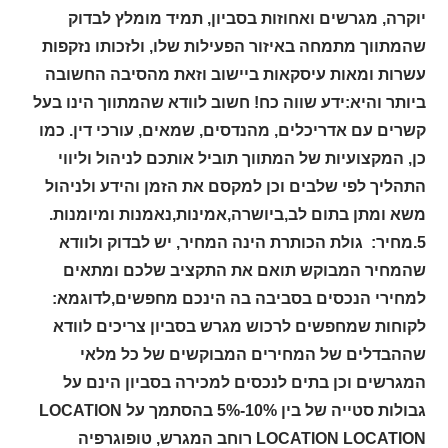
יוקרה, מגרשים ואחוזות בסביון, תמיד מומלץ לבדוק
שהמתווך מתמחה באיזור הפעילות שלו, ולזכותו נזקפות
עשרות ומאות עיסקאות ביישוב וזאת מהסיבה החשובה
ביותר והיא:ידע שווה כח! חשוב לוודא שהמתווך הינו בעל
קשרים עם אדריכלים, מהנדסים, שמאים, עורכי דין. כמו
כן, המקצועיות של המתווך תוביל אותכם לניהול וליווי
התהליך לפי שלבים וכן למקסם את הזמן והידע ולניהול
משא ומתן בתום לב,ביושרה,אמינות,נאמנות ומיומנות.
5.מחיר: גולת הכותרת הינה המחיר, יש לבדוק ולוודא
שהמחיר המבוקש תואם את התקציב שלכם ומתאים
למחירי הנכסים בסביבה בה הינכם מחפשים,לדוגמא:
לקוחות שמחפשים לרכוש מגרש בסביון צריכים לוודא
שההבדלים של המחירים המבוקשים של כל מלאי
המגרשים וכן בתים לנכסים למכירה בסביון הינם על
גבולות סטייה של בין 10%-5% בהסתמך על LOCATION
LOCATION LOCATION רוחב המגרש, טופוגרפיה