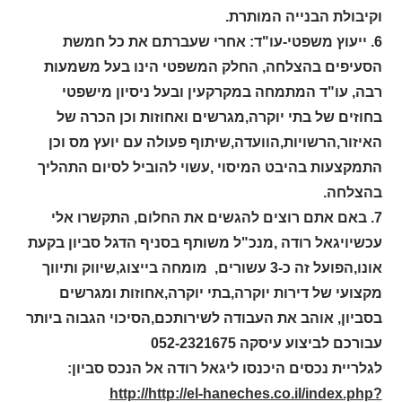
וקיבולת הבנייה המותרת.
6. ייעוץ משפטי-עו"ד: אחרי שעברתם את כל חמשת
הסעיפים בהצלחה, החלק המשפטי הינו בעל משמעות
רבה, עו"ד המתמחה במקרקעין ובעל ניסיון מישפטי
בחוזים של בתי יוקרה,מגרשים ואחוזות וכן הכרה של
האיזור,הרשויות,הוועדה,שיתוף פעולה עם יועץ מס וכן
התמקצעות בהיבט המיסוי ,עשוי להוביל לסיום התהליך
בהצלחה.
7. באם אתם רוצים להגשים את החלום, התקשרו אלי
עכשיויגאל רודה ,מנכ"ל משותף בסניף הדגל סביון בקעת
אונו,הפועל זה כ-3 עשורים, מומחה בייצוג,שיווק ותיווך
מקצועי של דירות יוקרה,בתי יוקרה,אחוזות ומגרשים
בסביון, אוהב את העבודה לשירותכם,הסיכוי הגבוה ביותר
עבורכם לביצוע עיסקה 052-2321675
לגלריית נכסים היכנסו ליגאל רודה אל הנכס סביון:
http://http://el-haneches.co.il/index.php?