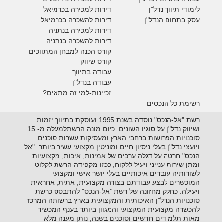
לימודי תיווך נדל"ן
דירות למכירה
בכרמיאל
עסק בתחום הנדל"ן
דירות להשכרה
בכרמיאל
דירות למכירה בנתניה
דירות להשכרה בנתניה
קורס הכנה למבחן המתווכים
קורס שיווק
עבודה בתיווך
עבודה בנדל"ן
זכיינות-למי זה מתאים?
רשימת כל הנכסים
רשת "אל-הנכס" נוסדה בשנת 1995 ועוסקת בתיווך יזמות
ושיווק נדל"ן על סוגיו השונים. כיום מונה הרשתלמעלה מ- 15
סוכנויות הפרושות ברחבי הארץ ומעסיקות עשרות סוכנים
ויועצי נדל"ן בעלי ניסיון חיים ומוניטין מקצועי עשיר ביותר. "אל
הנכס" חרטה על דגלה ערכים של אמינות, איכות, מקצועיות
ומתן שירות ענייני ויעיל ללקוח, ככזו מקפידה הרשת לקלוט
לשורותיה עובדים איכותיים בעלי יושר אישי ומקצועי
המוכשרים לבצע עבודתם בצורה מקצועית, אתית, אחראית
ויעילה. כחלק מחזונה של רשת "אל-הנכס" להתבסס כרשת
סוכנויות הנדל"ן האיכותית והמקצועית בארץ ברשותה המרכז
להכשרה מקצועית המקצועי והמגוון ביותר בענף המכשיר
מאות תלמידים חדשים וסוכנים בשנה, נותן מענה מלא