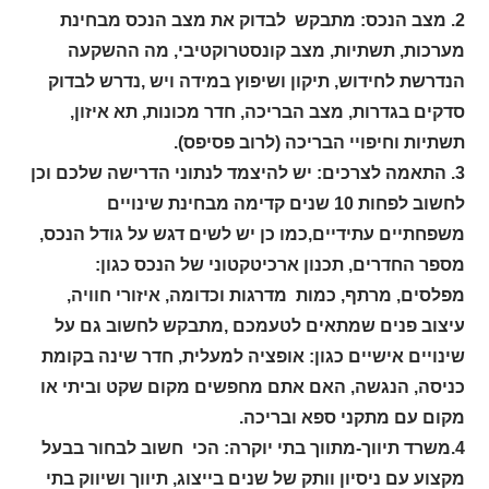
2.
מצב הנכס: מתבקש לבדוק את מצב הנכס מבחינת
מערכות, תשתיות, מצב קונסטרוקטיבי, מה ההשקעה
הנדרשת לחידוש, תיקון ושיפוץ במידה ויש ,נדרש לבדוק
סדקים בגדרות, מצב הבריכה, חדר מכונות, תא איזון,
תשתיות וחיפויי הבריכה (לרוב פסיפס).
3.
התאמה לצרכים: יש להיצמד לנתוני הדרישה שלכם וכן
לחשוב לפחות 10 שנים קדימה מבחינת שינויים
משפחתיים עתידיים,כמו כן יש לשים דגש על גודל הנכס,
מספר החדרים, תכנון ארכיטקטוני של הנכס כגון:
מפלסים, מרתף, כמות מדרגות וכדומה, איזורי חוויה,
עיצוב פנים שמתאים לטעמכם ,מתבקש לחשוב גם על
שינויים אישיים כגון: אופציה למעלית, חדר שינה בקומת
כניסה, הנגשה, האם אתם מחפשים מקום שקט וביתי או
מקום עם מתקני ספא ובריכה.
4.משרד תיווך-מתווך בתי יוקרה: הכי חשוב לבחור בבעל
מקצוע עם ניסיון וותק של שנים בייצוג, תיווך ושיווק בתי