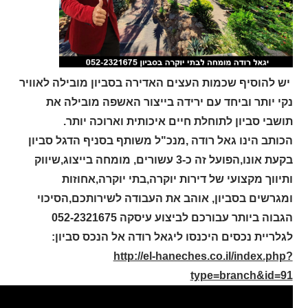
יש להוסיף שכמות העצים האדירה בסביון מובילה לאוויר
נקי יותר וביחד עם ירידה בייצור האשפה מובילה את
תושבי סביון לתוחלת חיים איכותית וארוכה יותר.
הכותב הינו גאל רודה ,מנכ"ל משותף בסניף הדגל סביון
בקעת אונו,הפועל זה כ-3 עשורים, מומחה בייצוג,שיווק
ותיווך מקצועי של דירות יוקרה,בתי יוקרה,אחוזות
ומגרשים בסביון, אוהב את העבודה לשירותכם,הסיכוי
הגבוה ביותר עבורכם לביצוע עיסקה 052-2321675
לגלריית נכסים היכנסו ליגאל רודה אל הנכס סביון:
http://el-haneches.co.il/index.php?
type=branch&id=91