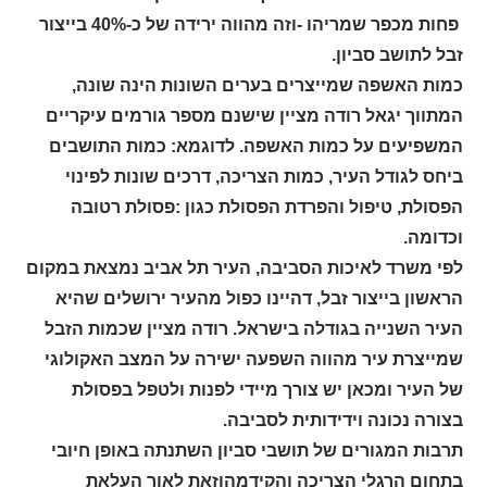
פחות מכפר שמריהו -וזה מהווה ירידה של כ-40% בייצור
זבל לתושב סביון.
כמות האשפה שמייצרים בערים השונות הינה שונה,
המתווך יגאל רודה מציין שישנם מספר גורמים עיקריים
המשפיעים על כמות האשפה. לדוגמא: כמות התושבים
ביחס לגודל העיר, כמות הצריכה, דרכים שונות לפינוי
הפסולת, טיפול והפרדת הפסולת כגון :פסולת רטובה
וכדומה.
לפי משרד לאיכות הסביבה, העיר תל אביב נמצאת במקום
הראשון בייצור זבל, דהיינו כפול מהעיר ירושלים שהיא
העיר השנייה בגודלה בישראל. רודה מציין שכמות הזבל
שמייצרת עיר מהווה השפעה ישירה על המצב האקולוגי
של העיר ומכאן יש צורך מיידי לפנות ולטפל בפסולת
בצורה נכונה וידידותית לסביבה.
תרבות המגורים של תושבי סביון השתנתה באופן חיובי
בתחום הרגלי הצריכה והקידמהוזאת לאור העלאת