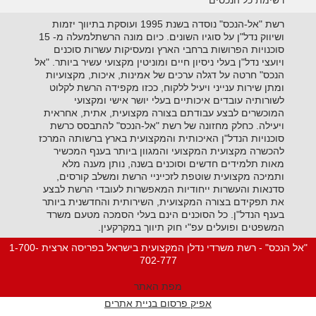
רשימת כל הנכסים
רשת "אל-הנכס" נוסדה בשנת 1995 ועוסקת בתיווך יזמות
ושיווק נדל"ן על סוגיו השונים. כיום מונה הרשתלמעלה מ- 15
סוכנויות הפרושות ברחבי הארץ ומעסיקות עשרות סוכנים
ויועצי נדל"ן בעלי ניסיון חיים ומוניטין מקצועי עשיר ביותר. "אל
הנכס" חרטה על דגלה ערכים של אמינות, איכות, מקצועיות
ומתן שירות ענייני ויעיל ללקוח, ככזו מקפידה הרשת לקלוט
לשורותיה עובדים איכותיים בעלי יושר אישי ומקצועי
המוכשרים לבצע עבודתם בצורה מקצועית, אתית, אחראית
ויעילה. כחלק מחזונה של רשת "אל-הנכס" להתבסס כרשת
סוכנויות הנדל"ן האיכותית והמקצועית בארץ ברשותה המרכז
להכשרה מקצועית המקצועי והמגוון ביותר בענף המכשיר
מאות תלמידים חדשים וסוכנים בשנה, נותן מענה מלא
ותמיכה מקצועית שוטפת לזכייניי הרשת ומשלב קורסים,
סדנאות והעשרות ייחודיות המאפשרות לעובדי הרשת לבצע
את תפקידם בצורה המקצועית, השירותית והחדשנית ביותר
בענף הנדל"ן. כל הסוכנים הינם בעלי הסמכה מטעם משרד
המשפטים ופועלים עפ"י חוק תיווך במקרקעין.
"אל הנכס" - רשת משרדי נדלן המקצועית בישראל בפריסה ארצית 1-700-
702-777
מפת האתר
אפיק פרסום בניית אתרים