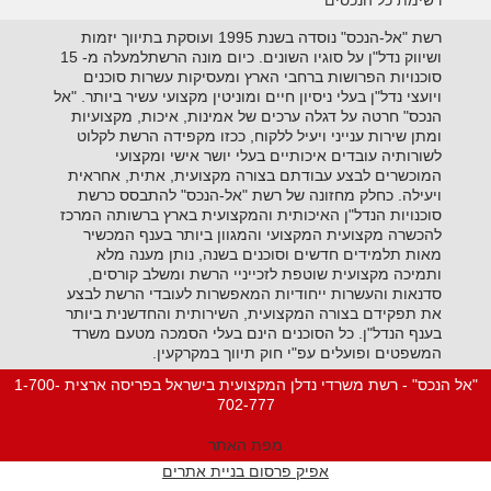
רשימת כל הנכסים
רשת "אל-הנכס" נוסדה בשנת 1995 ועוסקת בתיווך יזמות
ושיווק נדל"ן על סוגיו השונים. כיום מונה הרשתלמעלה מ- 15
סוכנויות הפרושות ברחבי הארץ ומעסיקות עשרות סוכנים
ויועצי נדל"ן בעלי ניסיון חיים ומוניטין מקצועי עשיר ביותר. "אל
הנכס" חרטה על דגלה ערכים של אמינות, איכות, מקצועיות
ומתן שירות ענייני ויעיל ללקוח, ככזו מקפידה הרשת לקלוט
לשורותיה עובדים איכותיים בעלי יושר אישי ומקצועי
המוכשרים לבצע עבודתם בצורה מקצועית, אתית, אחראית
ויעילה. כחלק מחזונה של רשת "אל-הנכס" להתבסס כרשת
סוכנויות הנדל"ן האיכותית והמקצועית בארץ ברשותה המרכז
להכשרה מקצועית המקצועי והמגוון ביותר בענף המכשיר
מאות תלמידים חדשים וסוכנים בשנה, נותן מענה מלא
ותמיכה מקצועית שוטפת לזכייניי הרשת ומשלב קורסים,
סדנאות והעשרות ייחודיות המאפשרות לעובדי הרשת לבצע
את תפקידם בצורה המקצועית, השירותית והחדשנית ביותר
בענף הנדל"ן. כל הסוכנים הינם בעלי הסמכה מטעם משרד
המשפטים ופועלים עפ"י חוק תיווך במקרקעין.
"אל הנכס" - רשת משרדי נדלן המקצועית בישראל בפריסה ארצית 1-700-
702-777
מפת האתר
אפיק פרסום בניית אתרים