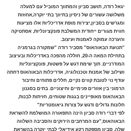
יגאל רודה, תושב סביון והמתווך המוביל עם למעלה
משלושה עשורים של ניסיון בתיווך בתי יוקרה,אחוזות
ומגרשים בסביון,יצירות מופת אדריכליות אלו מציעות
חווית מגורים ייחודית המשלבת פונקציונליות, אסתטיקה
והערכה עמוקה לאמנות ועיצוב.
"תנועת הבאוהאוס" מסביר רודה "שמקורה בגרמניה
בתחילת המאה ה-20, חוללה מהפכה באדריכלות ובעיצוב
המודרניים. תוך שימת דגש על פשטות, פונקציונליות
ושילוב של אמנות וטכנולוגיה, אדריכלות הבאוהאוס דחתה
עודף נוי לטובת קווים נקיים, חללים פתוחים וחיבור
הרמוני בין אזורים פנימיים וחיצוניים. בתים בסגנון
הבאוהאוס מאופיינים בגגות שטוחים, חזיתות לבנות,
חלונות גדולים ודגש על צורות גיאומטריות"
לפי דברי רודה סביון הינה התפאורה המושלמת להשראת
הבאוהאוס,"עם המרחבים הירוקים והסביבה השלווה
שלה, סביון מספקת רקע אידיאלי לבתי יוקרה בהשראת