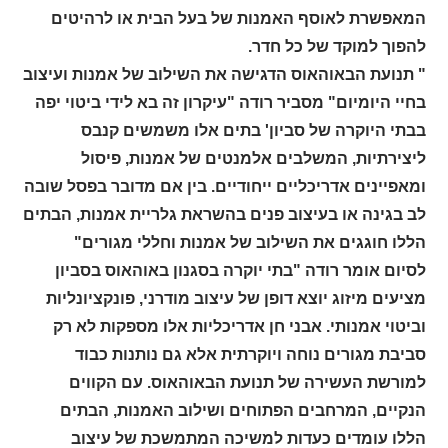
המאפשרת לאוסף האמנות של בעל הבית או לרהיטים
להפוך למוקד של כל חדר.
" תנועת הבאוהאוס הדגישה את השילוב של אמנות ועיצוב
בחיי היומיום" מסביר רודה "עיקרון זה בא לידי ביטוי יפה
בבתי היוקרה של סביון' בתים אלו משמשים קנבס
ליצירתיות, המשלבים אלמנטים של אמנות, פיסול
ומאפיינים אדריכליים ייחודיים. בין אם מדובר בפסל שובה
לב בגינה או בעיצוב פנים בהשראת גלריית אמנות, הבתים
הללו חוגגים את השילוב של אמנות וחללי מגורים"
לסיום אומר רודה "בתי יוקרה בסגנון באוהאוס בסביון
מציעים מיזוג יוצא דופן של עיצוב מודרני, פונקציונליות
וביטוי אמנותי. אבני חן אדריכליות אלו מספקות לא רק
סביבת מגורים נוחה ויוקרתית אלא גם נותנות כבוד
למורשת העשירה של תנועת הבאוהאוס. עם הקווים
הנקיים, המרחבים הפתוחים ושילוב האמנות, הבתים
הללו עומדים כעדות למשיכה המתמשכת של עיצוב