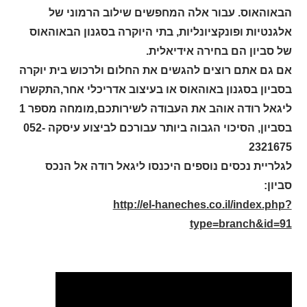
הבאוהאוס. עבור אלה המחפשים שילוב הרמוני של
אלגנטיות ופונקציונליות, בתי היוקרה בסגנון הבאוהאוס
של סביון הם בחירה אידיאלית.
אם גם אתם רוצים להגשים את החלום ולרכוש בית יוקרה
בסביון בסגנון באוהאוס או בעיצוב אדריכלי אחר,התקשרו
ליגאל רודה אוהב את העבודה לשירותכם,מומחה מספר 1
בסביון, הסיכוי הגבוה ביותר עבורכם לביצוע עיסקה 052-
2321675
לגלריית נכסים נוספים היכנסו ליגאל רודה אל הנכס
סביון:
http://el-haneches.co.il/index.php?
type=branch&id=91