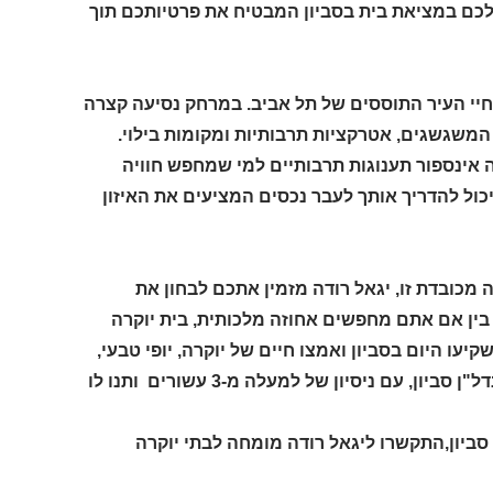
 לכם במציאת בית בסביון המבטיח את פרטיותכם תוך
יי העיר התוססים של תל אביב. במרחק נסיעה קצרה
משגשגים, אטרקציות תרבותיות ומקומות בילוי.
 אינספור תענוגות תרבותיים למי שמחפש חוויה
יכול להדריך אותך לעבר נכסים המציעים את האיזון
 מכובדת זו, יגאל רודה מזמין אתכם לבחון את
ין אם אתם מחפשים אחוזה מלכותית, בית יוקרה
קיעו היום בסביון ואמצו חיים של יוקרה, יופי טבעי,
שירותים ללא תחרות ופרטיות. צרו קשר עם יגאל רודה, השם המהימן בנדל"ן סביון, עם ניסיון של למעלה מ-3 עשורים ותנו לו
 סביון,התקשרו ליגאל רודה מומחה לבתי יוקרה