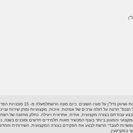
"ן
רשת "אל-הנכס" נוסדה בשנת 1995 ועוסקת
"אל הנכס" חרטה על דגלה ערכים של אמינות, איכות, מקצועיות ומתן שירות עניי
לבצע עבודתם בצורה מקצועית, אתית, אחראית ויעילה. כחלק מחזונה של רשת 
ועי והמגוון ביותר בענף המכשיר מאות תלמידים חדשים וסוכנים בשנה, נות
שרות לעובדי הרשת לבצע את תפקידם בצורה המקצועית, השירותית והחדשנית
ך במקרקעין.