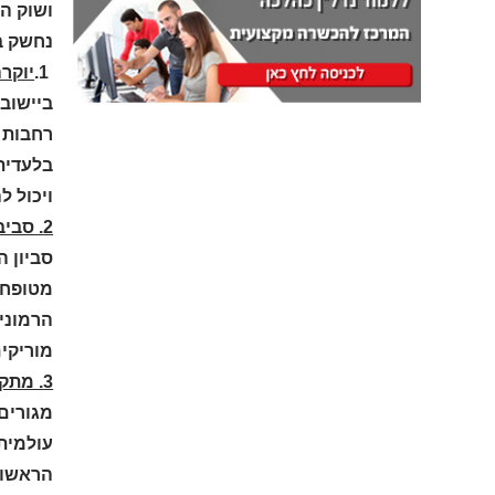
ושוק הנ
נחשק בק
1.
יוקר
ביישוב 
רחבות 
בלעדית
ויכול 
2. סביבה טבעית מהודרת
סביון ה
מטופחי
הרמונית
מוריקים
3. מתקנים ושירותים שאין שני להם
מגורים
עולמית
הראשונה