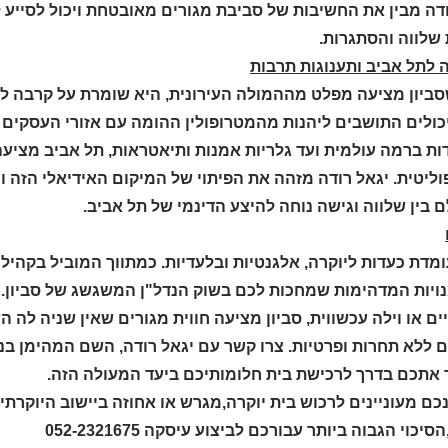
ודה מבין את החשיבות של סביבת מגורים מאובטחת ויכול לסייע
שלווה והסתגרות.
סביון מציעה מפלט מההמולה העירונית, היא שומרת על קרבה לח
כולים התושבים ליהנות מהמטרופולין ההומה עם אזורי העסקים ה
ת ברמה עולמית ועד גלריות אמנות ותיאטראות, תל אביב מציעה
ליטית. יגאל רודה מזהה את הפיתוי של המיקום האידיאלי הזה ו
בין שלווה וגישה נוחה להיצע הדינמי של תל אביב.
ומדת כעדות ליוקרה, אלגנטיות ובלעדיות. כמתווך המוביל בקהילה
ויות המדהימות שמחכות לכם בשוק הנדל"ן המשגשג של סביון. ב
ים או וילה עכשווית, סביון מציעה חווית מגורים שאין שניה לה הש
 אתכם בדרך לרכישת בית חלומותיכם ביעד המעולה הזה.
ם מעוניינים לרכוש בית יוקרה,מגרש או אחוזה ביישוב היוקרתי
סיכוי הגבוה ביותר עבורכם לביצוע עיסקה 052-2321675