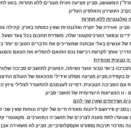
דל"ן המשגשג, סביון מציעה חווית מגורים ללא תחרות. בואו לחק
רב העשירון והאלפיון העליון.
ה ואלגנטיות ללא תחרות
סביון אווירה של יוקרה ואלגנטיות שאין כמותה בארץ, קהילה עש
ידיים ובפאר הארכיטקטוני שלה, משדרת תחכום בכל צעד ושעל.
 של אנשים בעלי אבחנה שמעריכים את הדברים הטובים יותר בחיי
להדריך אותך לקראת רכישת נכס התואם להפליא את הטעם והסגנו
תברכה ביופי טבעי עוצר נשימה, המעניק לתושבים סביבה שלווה 
ם בקפידה,סביון מציעה מפלט אידילי מהכאוס של העולם החיצו
 עם הסביבה הטבעית. דמיינו לעצמכם להתעורר לצלילי ציוץ הציפ
 - זו המציאות היומיומית של תושבי סביון.
 בסביון פירושם ליהנות מאורח חיים של יוקרה ונוחות שאין שנ
 שנועדו לתת מענה לצרכים של תושביה המוערכים. מקאנטרי קלא
 ומרכזי תרבות ןספורט אקסקלוסיביים, סביון לא משאירה אבן ע