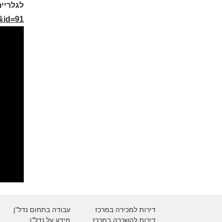
לגלריית
h&id=91
דירות למכירה במרכז
עבודה בתחום נדל"ן
דירות להשכרה במרכז
מידע על נדל"ן