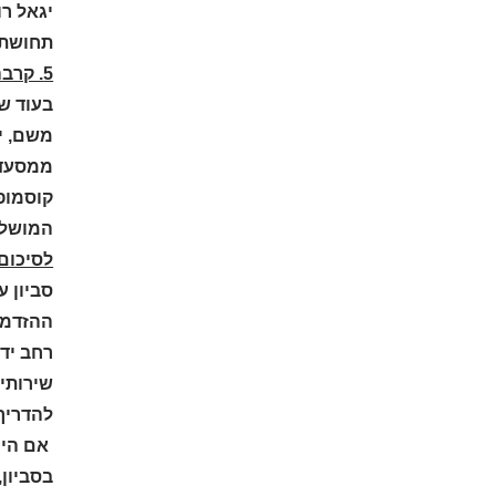
יגאל ר
תחושת 
5. קרבה לתל אביב ותענוגות תרבות
בעוד ש
משם, י
ממסעדו
קוסמופו
המושלם 
לסיכום
סביון ע
ההזדמנ
רחב ידי
להדריך
אם הינכ
בסביון,ה