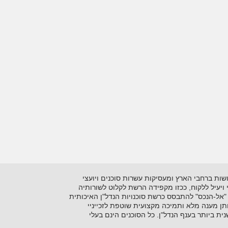
 בתיווך יזמות ושיווק נדל"ן על סוגיו השונים. כיום מונה הרשתלמעלה מ- 15 סוכנויות הפרושות ברחבי הארץ ומעסיקות עשרות סוכנים ויועצי
ני ויעיל ללקוח, ככזו מקפידה הרשת לקלוט לשורותיה
"אל-הנכס" להתבסס כרשת סוכנויות הנדל"ן האיכותית
ן מענה מלא ותמיכה מקצועית שוטפת לזכייניי
 ביותר בענף הנדל"ן. כל הסוכנים הינם בעלי