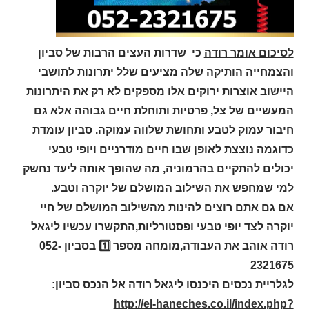
לסיכום אומר רודה
כי שדרות העצים הרבות של סביון
והצמחייה הותיקה שלה מציעים שלל יתרונות לתושבי
היישוב אוצרות ירוקים אלו מספקים לא רק את היתרונות
המעשיים של צל, פרטיות ותוחלת חיים גבוהה אלא גם
חיבור עמוק לטבע ותחושת שלווה עמוקה. סביון עומדת
כדוגמה נוצצת לאופן שבו חיים מודרניים ויופי טבעי
יכולים להתקיים בהרמוניה, מה שהופך אותה ליעד נחשק
למי שמחפש את השילוב המושלם של יוקרה וטבע.
אם גם אתם רוצים להינות מהשילוב המושלם של חיי
יוקרה לצד יופי טבעי ופסטורליות,התקשרו עכשיו ליגאל
רודה ​אוהב את העבודה,מומחה מספר 1️⃣ בסביון 052-
2321675
לגלריית נכסים היכנסו ליגאל רודה אל הנכס סביון:
http://el-haneches.co.il/index.php?