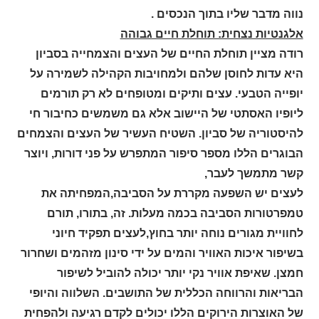
נווה מדבר שליו בתוך הנכסים .
אלגנטיות נצחית: תוחלת חיים גבוהה
רודה מציין תוחלת החיים של העצים והצמחייה בסביון
היא עדות לחוסן שלהם ולמחויבות הקהילה לשמירה על
יופייה הטבעי. עצים ותיקים ומטופחים לא רק תורמים
ליופיו האסתטי של היישוב אלא גם משמשים כחיבור חי
להיסטוריה של סביון. השטיח העשיר של העצים והצמחים
הבוגרים הללו מספר סיפור המתפרש על פני דורות, ויוצר
קשר מתמשך לעבר,
לעצים יש השפעה מקררת על הסביבה,המפחיתה את
טמפרטורות הסביבה בכמה מעלות. זה, בתורו, תורם
לחוויית מגורים נוחה יותר בחוץ,לעצים תפקיד חיוני
בשיפור איכות האוויר והמים על ידי סינון מזהמים ושחרור
חמצן. שאיפת אוויר נקי יותר יכולה להוביל לשיפור
הבריאות והרווחה הכללית של התושבים. השלווה והיופי
של האוצרות הירוקים הללו יכולים לקדם רגיעה ולהפחית