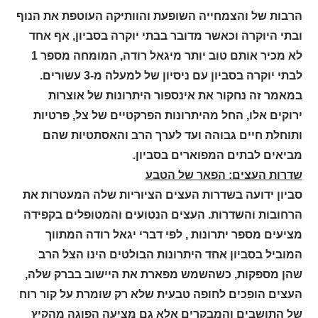
הרבות של והצמחייה השופעת והוותיקה העוטפת את הנוף
ובתי היוקרה וכאשר מדובר בבתי יוקרה בסביון, אף אחד
לא מכיר אותם טוב יותר מיגאל רודה, המומחה מספר 1
לבתי יוקרה בסביון עם ניסיון של למעלה מ-3 עשורים.
במאמר זה נחקור את אינספור היתרונות של אוצרות
ירוקים אלו, החל מהיתרונות הפרקטיים של צל, פרטיות
ותוחלת חיים גבוהה ועד לערך הרב והאסתטיות שהם
מביאים לבתים המפוארים בסביון.
שדרות העצים: הפאר של הטבע
סביון ידועה בשדרות העצים הציוריות שלה המעטרות את
הרחובות והשדרות. העצים הנטועים והמטופלים בקפידה
מציעים מספר יתרונות , לפי דברי יגאל רודה המתווך
המוביל בסביון אחד היתרונות הבולטים הינו הצל הרב
שהן מספקות, כשהשמש מפארת את היישוב בברק שלה,
העצים הופכים לחופה טבעית שלא רק שומרת על קור רוח
של התושבים והמבקרים אלא גם מציעה הפוגה מהקיץ