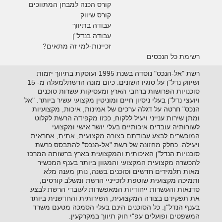
קורס הכנה למבחן המתווכים
קורס שיווק
עבודה בתיווך
עבודה בנדל"ן
זכיינות-למי זה מתאים?
רשימת כל הנכסים
רשת "אל-הנכס" נוסדה בשנת 1995 ועוסקת בתיווך יזמות
ושיווק נדל"ן על סוגיו השונים. כיום מונה הרשתלמעלה מ- 15
סוכנויות הפרושות ברחבי הארץ ומעסיקות עשרות סוכנים
ויועצי נדל"ן בעלי ניסיון חיים ומוניטין מקצועי עשיר ביותר. "אל
הנכס" חרטה על דגלה ערכים של אמינות, איכות, מקצועיות
ומתן שירות ענייני ויעיל ללקוח, ככזו מקפידה הרשת לקלוט
לשורותיה עובדים איכותיים בעלי יושר אישי ומקצועי
המוכשרים לבצע עבודתם בצורה מקצועית, אתית, אחראית
ויעילה. כחלק מחזונה של רשת "אל-הנכס" להתבסס כרשת
סוכנויות הנדל"ן האיכותית והמקצועית בארץ ברשותה המרכז
להכשרה מקצועית המקצועי והמגוון ביותר בענף המכשיר
מאות תלמידים חדשים וסוכנים בשנה, נותן מענה מלא
ותמיכה מקצועית שוטפת לזכייניי הרשת ומשלב קורסים,
סדנאות והעשרות ייחודיות המאפשרות לעובדי הרשת לבצע
את תפקידם בצורה המקצועית, השירותית והחדשנית ביותר
בענף הנדל"ן. כל הסוכנים הינם בעלי הסמכה מטעם משרד
המשפטים ופועלים עפ"י חוק תיווך במקרקעין.