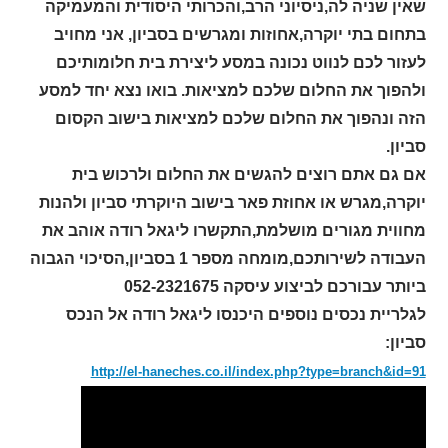
שאין שניה לה,ניסיוני הרב,והכרותי היסודית והמעמיקה
בתחום בתי יוקרה,אחוזות ומגרשים בסביון, אני מחויב
לעזור לכם לנווט נכונה במסע ליצירת בית חלומותיכם
ולהפוך את החלום שלכם למציאות. בואו נצא יחד למסע
הזה ונהפוך את החלום שלכם למציאות בישוב הקסום
סביון.
אם גם אתם רוצים להגשים את החלום ולרכוש בית
יוקרה,מגרש או אחוזת פאר בישוב היוקרתי סביון ולהנות
מחווית מגורים מושלמת,התקשרו ליגאל רודה אוהב את
העבודה לשירותכם,מומחה מספר 1 בסביון,הסיכוי הגבוה
ביותר עבורכם לביצוע עיסקה 052-2321675
לגלריית נכסים נוספים היכנסו ליגאל רודה אל הנכס
סביון:
http://el-haneches.co.il/index.php?type=branch&id=91