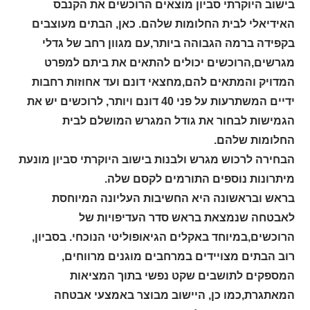
בישוב היוקרתי סביון מוצאים הרוכשים את הקנבס
האידיאלי לבית החלומות שלהם. כאן, הבתים מעוצבים
בקפידה ברמה הגבוהה ביותר,עם מגוון רחב של גדלי
מגרשים,הרוכשים יכולים להתאים את ביתם למפרט
המדויק והמתאים להם,מחצאי דונם ועד אחוזות רחבות
ידיים המשתרעות על פני 40 דונם ויותר, לרוכשים יש את
הגמישות לבחור את גודל המגרש המושלם לבית
החלומות שלהם.
הבחירה לרכוש מגרש ולבנות בישוב היוקרתי סביון מונעת
מיתרונות נוספים התורמים לקסם שלה.
בראש ובראשונה היא החשיבות העליונה המיוחסת
לאבטחה שנמצאת בראש סדר העדיפויות של
הרוכשים,במיוחד באקלים הגיאופוליטי הנוכחי. בסביון,
רוב הבתים מצויידים במרחבים מוגנים מרווחים,
המספקים לתושבים שקט נפשי בתוך המציאות
המאתגרת,כמו כן, היישוב מבוצר באמצעי אבטחה