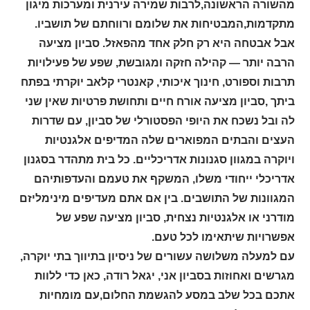
מהשורה הראשונה,לרבות שמירה עירנית ומערכות מיגון
מתקדמות,המבטיחות את שלומם ורווחתם של תושביו.
אבל אבטחה היא רק חלק אחד מהפאזל. סביון מציעה
הרבה יותר — קהילה חזקה ומגובשת, שפע של פעילויות
תרבות וספורט, חינוך איכותי, קאנטרי קלאב יוקרתי בפתח
ביתך ,סביון מציעה אורח חיים ותחושת פרטיות שאין שני
לה ובל נשכח את היופי הפסטורלי של סביון, עם שדרות
העצים והבתים המפוארים שלה המדיפים אלגנטיות
ויוקרה במגוון סגנונות אדריכליים. כל בית מתהדר בסגנון
אדריכלי ייחודי משלו, המשקף את טעמם והעדפותיהם
המגוונות של התושבים. בין אם אתם מעדיפים מינימליזם
מודרני או אלגנטיות נצחית, סביון מציעה שפע של
אפשרויות שיתאימו לכל טעם.
עם למעלה משלושה עשורים של ניסיון בתיווך בתי יוקרה,
מגרשים ואחוזות בסביון אני, יגאל רודה, כאן כדי ללוות
אתכם בכל שלב במסע להגשמת החלום,עם מומחיות