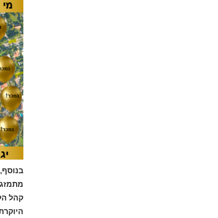
בנוסף, 
מתמזג ו
קהל הל
היוקרת