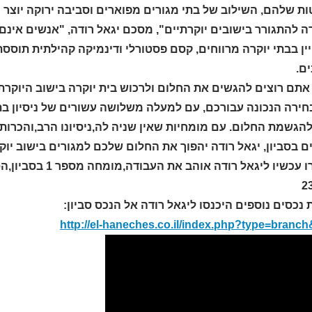
 שלהם, השילוב של בתי מגורים מפוארים וסביבה ירוקה יוצר חו
 להתגורר בישובים יוקרתיים", מסכם יגאל רודה, "אנשים אינם 
ן בבתי יוקרה מרווחים, קסם פסטורלי ודינמיקה קהילתית תוססת
ם.
תם רוצים להגשים את החלום ולרכוש בית יוקרה בישוב היוקרתי 
ירה הנכונה עבורכם, עם למעלה משלושה עשורים של ניסיון בתיו
הגשמת החלום. עם מומחיות שאין שניה לה,ניסיונו הרב,והכרותו
 בסביון, יגאל רודה יהפוך את החלום שלכם למגורים בישוב יוק
2
 נכסים נוספים היכנסו ליגאל רודה אל הנכס סביון:
http://el-haneches.co.il/index.php?type=branc