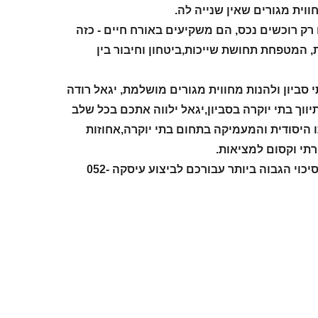
וית מגורים שאין שנייה לה.
רק רוכשים נכס, הם משקיעים באורח חיים - כזה
, המטפחת תחושת שייכות,ביטחון וחיבור בין
סביון ולהנות מחווית מגורים מושלמת, יגאל רודה
וך בתי יוקרה בסביון,יגאל ילווה אתכם בכל שלב
 היסודית והמעמיקה בתחום בתי יוקרה,אחוזות
רתי וקסום למציאות.
התקשרו עכשיו ליגאל רודה אוהב את העבודה,מומחה מספר 1 בסביון,הסיכוי הגבוה ביותר עבורכם לביצוע עיסקה 052-