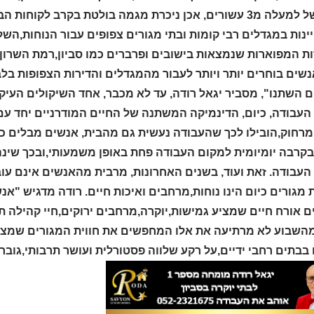
ניסיון של למעלה מ3 עשורים, אכן ניכרת מגמה בולטת בקרב 
נות במגדלים רבי קומות ובתי מגורים צפופים עבור הנוחות,השל
ות המפוארות שנמצאות בישובים ופרברים כמו סביון,רמת השרון,
שים בוחרים יותר ויותר לעבור מהמגדלים והדירות הצפופות בלב
ם השתנו", מסביר יגאל רודה, עד לא מכבר, אחד השיקולים העיק
העבודה, כיום, הדינמיקה המשתנה של החיים המודרניים יחד ע
מרחוק,הובילו לכך שהעבודה נעשית גם מהבית, אנשים מבלים כיו
בקרבה יומיומית למקום העבודה פחת באופן משמעותי,ובכך שינ
העבודה. זאת ועוד, בשנים האחרונות, מרבית מהאנשים אינם עוב
 מגורים כיום הינו נוחות,מרחבים ואיכות חיים. רודה מדגיש "
 אורח חיים שמציע גמישות,יוקרה,מרחבים ירוקים,חיי קהילה תו
השבוע לא מרתיעה את אלו המחפשים את חווית המגורים שמציעים
בבתים רחבי ידיים,על רקע שלווה פסטורלית ועושר תרבותי,גוברי