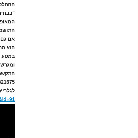
ההחלטות
"בבחירה
המאופיי
התושבי
אם גם א
הוא הבח
במסע ל
ומגרשים
321675
לגלריית
h&id=91