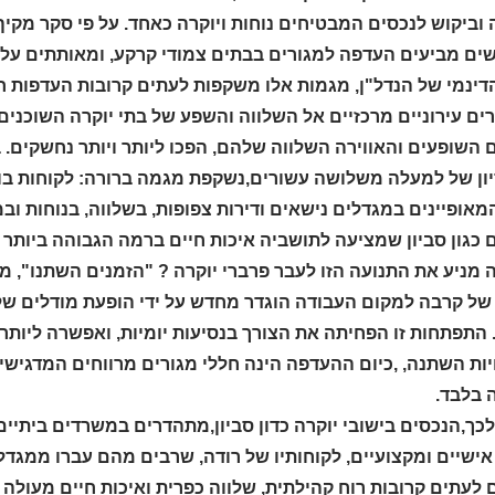
ים מביעים העדפה למגורים בבתים צמודי קרקע, ומאותתים על ש
הדינמי של הנדל"ן, מגמות אלו משקפות לעתים קרובות העדפות ח
ים עירוניים מרכזיים אל השלווה והשפע של בתי יוקרה השוכנים
 השופעים והאווירה השלווה שלהם, הפכו ליותר ויותר נחשקים. 
יון של למעלה משלושה עשורים,נשקפת מגמה ברורה: לקוחות בוחר
מאופיינים במגדלים נישאים ודירות צפופות, בשלווה, בנוחות ו
 כגון סביון שמציעה לתושביה איכות חיים ברמה הגבוהה ביותר ל
 מניע את התנועה הזו לעבר פרברי יוקרה ? "הזמנים השתנו", מ
 של קרבה למקום העבודה הוגדר מחדש על ידי הופעת מודלים של
 התפתחות זו הפחיתה את הצורך בנסיעות יומיות, ואפשרה ליות
ות השתנה, ,כיום ההעדפה הינה חללי מגורים מרווחים המדגישים 
 בלבד.
כך,הנכסים בישובי יוקרה כדון סביון,מתהדרים במשרדים ביתיים מ
ישיים ומקצועיים, לקוחותיו של רודה, שרבים מהם עברו ממגדלי
ם לעתים קרובות רוח קהילתית, שלווה כפרית ואיכות חיים מעול