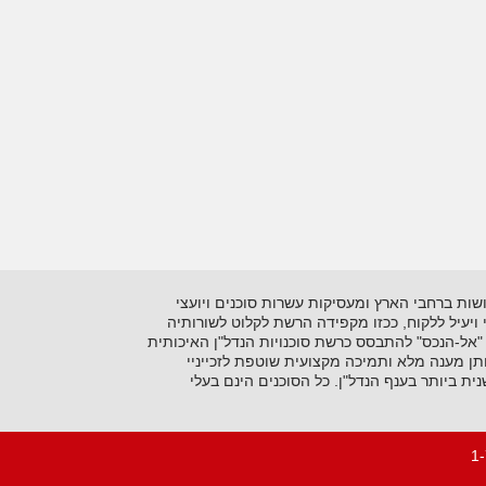
 בתיווך יזמות ושיווק נדל"ן על סוגיו השונים. כיום מונה הרשתלמעלה מ- 15 סוכנויות הפרושות ברחבי הארץ ומעסיקות עשרות סוכנים ויועצי
ני ויעיל ללקוח, ככזו מקפידה הרשת לקלוט לשורותיה
"אל-הנכס" להתבסס כרשת סוכנויות הנדל"ן האיכותית
ן מענה מלא ותמיכה מקצועית שוטפת לזכייניי
 ביותר בענף הנדל"ן. כל הסוכנים הינם בעלי