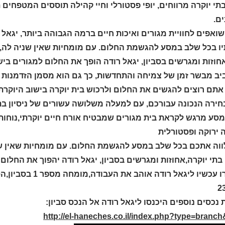
בתי יוקרה מרווחים, יופי פסטורלי וחיי קהילה תוססים המטפחים 
ם.
ואפים לחוויית מגורים ואיכות חיים ברמה הגבוהה ביותר, יגאל
יו בכל שלב במסע להגשמת החלום. עם מומחיות שאין שניה לה,ני
חוזות ומגרשים בסביון, יגאל רודה הופך את החלום למגורים ביש
ב מבשר זמן של צמיחה והתחדשות, כך גם הוא מסמן הזדמנות מ
תם רוצים להגשים את החלום ולרכוש בית יוקרה בישוב היוקרתי 
ירה הנכונה עבורכם, עם למעלה משלושה עשורים של ניסיון בתיוו
מסע מרגש לקראת בית מגורים שמבטיח אורח חיים יוקרתי,נוחות,
 ירוקה ופסטורלית
לווה אתכם בכל שלב במסע להגשמת החלום. עם מומחיות שאין שני
תי יוקרה,אחוזות ומגרשים בסביון, יגאל רודה יהפוך את החלום
2
 נכסים נוספים היכנסו ליגאל רודה אל הנכס סביון:
http://el-haneches.co.il/index.php?type=branc