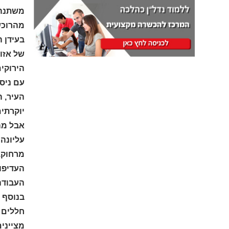
מהרוכש
בעידן 
של אזור
הירוקים
עם ניס
העיר, ה
יוקרתים
אבל מה
עליונה
מרחוק.
העדיפוי
העבודה
בנוסף ל
חללים א
מצייני