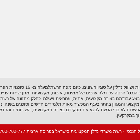
רשת "אל-הנכס" נוסדה בשנת 1995 ועוסקת
"אל הנכס" חרטה על דגלה ערכים של אמינות, איכות, מקצועיות ומתן שירות עניי
לבצע עבודתם בצורה מקצועית, אתית, אחראית ויעילה. כחלק מחזונה של רשת 
ועי והמגוון ביותר בענף המכשיר מאות תלמידים חדשים וסוכנים בשנה, נות
שרות לעובדי הרשת לבצע את תפקידם בצורה המקצועית, השירותית והחדשנית
ך במקרקעין.
 הנכס" - רשת משרדי נדלן המקצועית בישראל בפריסה ארצית 1-700-702-777