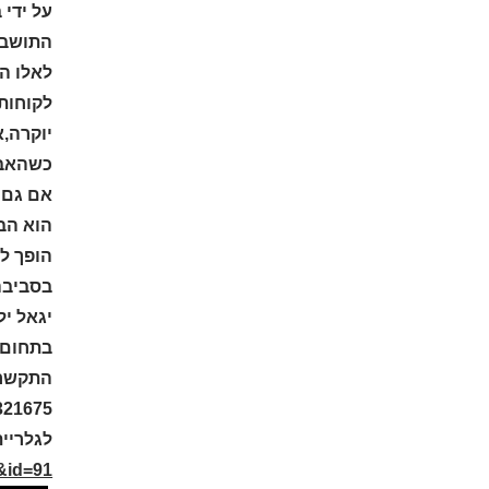
על ידי 
התושבי
לאלו הש
לקוחות
יוקרה,א
כשהאבי
אם גם א
הוא הבח
הופך ל
בסביבה
יגאל י
בתחום ב
321675
לגלריית
h&id=91