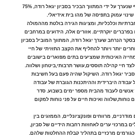
משתנה וביקוש לנכסים המבטיחים נוחות ויוקרה כאחד. על פי סקר מקיף שנערך על ידי המתווך הבכיר בסביון יגאל רודה, 75%
ינוי עמוק בתפיסה של מהו בית אידיאלי.
ברתיות וכלכליות, ומציגות הגירה בולטת מההמולה
 בפרברים יוקרתיים. אזורים אלה, הידועים במרחבים
בסקר הנרחב שערך יגאל רודה, המתווך המוביל בסביון
ים יותר ויותר להחליף את הקצב התזזיתי של חיי
במחייה האיכותית שמציעים בתים מפוארים בישובים
צד חיי קהילה תוססים,עושר תרבותי,ביטחון ושלווה.
סביר יגאל רודה. השיקול שהיה פעם בעל חשיבות
 עבודה היברידית וההיתכנות הגוברת של עבודה
ר אנשים לעבוד מהבית מספר ימים בשבוע. סדר
נוחות,שלווה ואיכות חיים על פני נוחות למקום
ודרניים, מרווחים ופונקציונליים, הממזגים בין
ם במרכזי ערים לאחוזות רחבות הידיים של סביון,
ה כגורמים מרכזיים בתהליך קבלת ההחלטות שלהם.