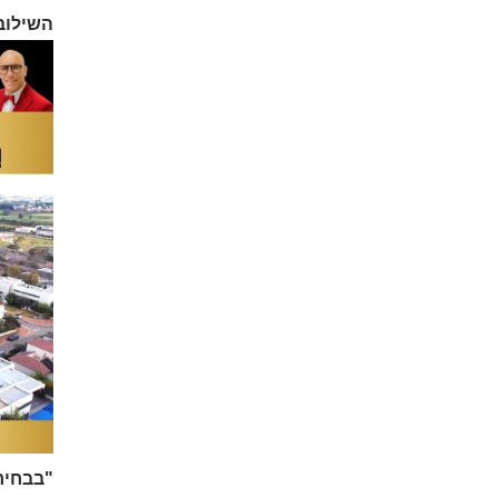
השילוב 
"בבחירה