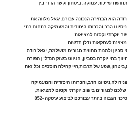
תחושת שייכות עמוקה, ביטחון וקשר הדדי בין
 רודה הוא הבחירה הנכונה עבורם,יגאל מלווה את
סיונו הרב,והכרותו היסודית והמעמיקה בתחום בתי
וב יוקרתי וקסום למציאות
צוינת לעסקאות נדלן חדשות.
סביון ולהנות מחווית מגורים מושלמת, יגאל רודה
ך בתי יוקרה בסביון, הניווט בשוק הנדל"ן הפורח
ביטחון,שפע של תרבות,חיי קהילה תוססים וכל זאת
ה לה,ניסיונו הרב,והכרותו היסודית והמעמיקה
 שלכם למגורים בישוב יוקרתי וקסום למציאות,
התקשרו עכשיו ליגאל רודה אוהב את העבודה,מומחה מספר 1 בסביון,הסיכוי הגבוה ביותר עבורכם לביצוע עיסקה 052-