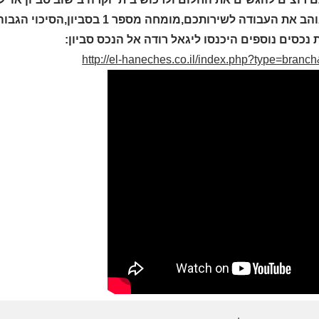
עבודה לשירותכם,מומחה מספר 1 בסביון,הסיכוי הגבוה ביותר עבורכם לביצוע עיסקה 052-2321675
 נכסים נוספים היכנסו ליגאל רודה אל הנכס סביון:
http://el-haneches.co.il/index.php?type=branc