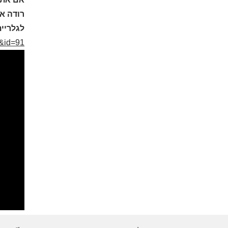
רודה אוהב את ה
לגלריית
h&id=91