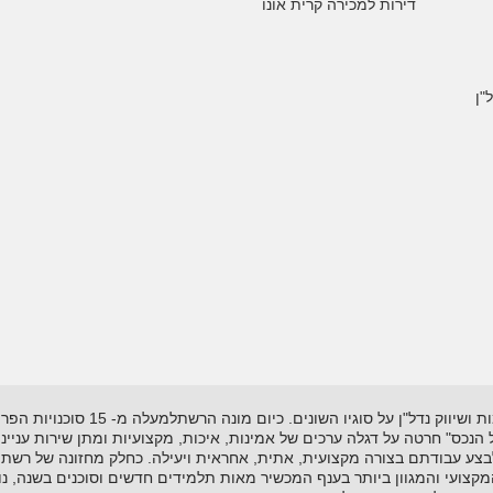
דירות למכירה קרית אונו
"ן
רשת "אל-הנכס" נוסדה בשנת 1995 ועוסקת
"אל הנכס" חרטה על דגלה ערכים של אמינות, איכות, מקצועיות ומתן שירות עניי
לבצע עבודתם בצורה מקצועית, אתית, אחראית ויעילה. כחלק מחזונה של רשת 
ועי והמגוון ביותר בענף המכשיר מאות תלמידים חדשים וסוכנים בשנה, נות