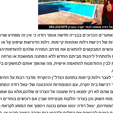
תגרים הכרוכים בבנייה חדשה אומר רודה כי אין זה מפתיע שרוב
ת של רכישת וילות ואחוזות קיימות. וילות הדורשות שיפוץ קל 
וכשים המבקשים להתאים את מרחב המחיה שלהם להעדפותיהם. 
 ולהתחיל ליהנות מביתם החדש ללא המתנה ממושכת או טרחה של 
 לבין ההזדמנות להתאמה אישית, מה שהופך אותם לנחשקים ביו
עבר וילות קיימות בתחום הנדל"ן היוקרתי מדבר רבות על החיפו
רכישת בית יוקרה, עם המומחיות וההכוונה של יגאל רודה המתווך
ם שהם לא רק ימצאו בית שעונה על הצרכים שלהם,אלא גם שמת
מות השוק והן בצרכי הלקוח מבטיחה שבין אם רוכשים בוחרים וי
מותיהם, יגאל רודה ינווט אותם נכונה ויהפוך את המסע לקראת 
 רוצים להגשים את החלום ולרכוש בית יוקרה בישוב סביון או ל