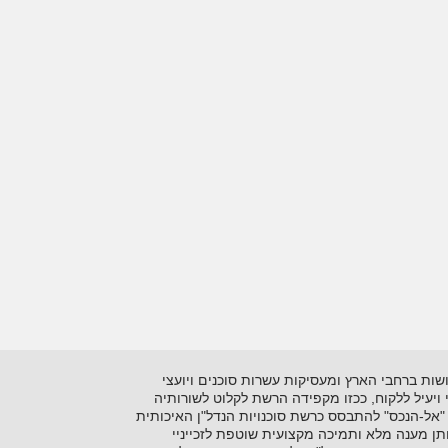
 בתיווך יזמות ושיווק נדל"ן על סוגיו השונים. כיום מונה הרשתלמעלה מ- 15 סוכנויות הפרושות ברחבי הארץ ומעסיקות עשרות סוכנים ויועצי
ני ויעיל ללקוח, ככזו מקפידה הרשת לקלוט לשורותיה
"אל-הנכס" להתבסס כרשת סוכנויות הנדל"ן האיכותית
ן מענה מלא ותמיכה מקצועית שוטפת לזכייניי