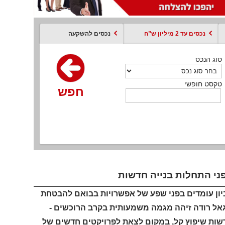
נכסים עד 2 מיליון ש”ח
נכסים להשקעה
סוג הנכס
סוג הנכס
סוג הנכס
סוג הנכס
סוג עסקה
קסט חופשי
טקסט חופשי
טקסט חופשי
טקסט חופשי
טקסט חופשי
חפש
חפש
חפש
חפש
חפש
חפש
חפש
ני התחלות בנייה חדשות
ביון עומדים בפני שפע של אפשרויות בבואם להבטחת
גאל רודה זיהה מגמה משמעותית בקרב הרוכשים -
אלה הדורשות שיפוץ קל, במקום לצאת לפרויקטים חדשים של