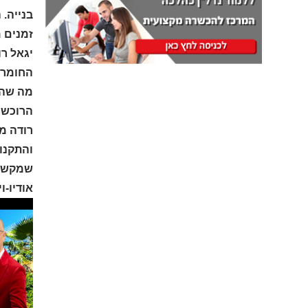
בנייה. 
זמנים מ
יגאל רו
החומרים
מה שהו
הרוכשי
רודה מד
והתקנו
שמקשה 
אודיו-ו