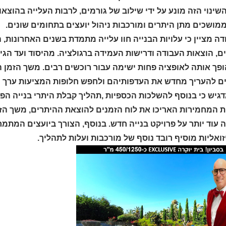
השינוי הזה מונע על ידי שילוב של גורמים, לרבות העלייה בהוצא
מושכים מתן היתרים ומורכבות ניהול יועצים בתחומים שונים.
דה מציין כי עלויות הבנייה חוו עלייה מתמדת בשנים האחרונות, ה
, הוצאות העבודה ודרישות העמידה ברגולציה. מהיסוד ועד הגימ
פך אותה לאופציה פחות ישימה עבור רוכשים רבים. משך הזמן ה
ם להעריך מחדש את העדפותיהם ולחפש חלופות המציעות ערך ר
גיש כי בנוסף להשלכות הכספיות ,תהליך קבלת היתרי בנייה הפך ל
ת המחמירות האריכו את לוח הזמנים להוצאת ההיתרים, משך ה
עוד יותר על פרויקט בנייה חדש. בנוסף, הצורך ביועצים המתמ
יזואליות מוסיף רובד נוסף של מורכבות ועלות לתהליך.