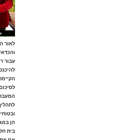
לאור הא
והכדאיו
עבור ר
להיכנס
הקיימת
לסיכום,
המעבר ל
לתהליך 
ובטוחי
הן במג
בית חלו
אם אתם