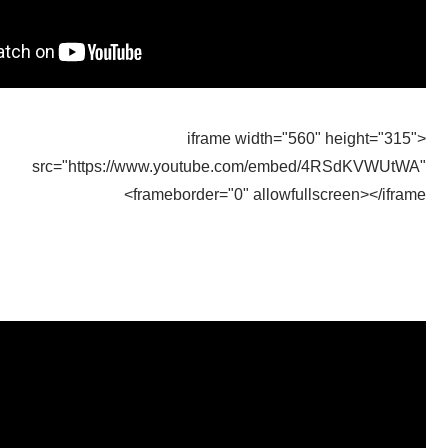
<iframe width="560" height="315"
src="https://www.youtube.com/embed/4RSdKVWUtWA"
frameborder="0" allowfullscreen></iframe>