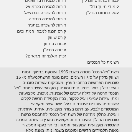
עבודה בתחום הנדל"ן
דירות למכירה בירושלים
לימודי תיווך נדל"ן
דירות למכירה
בכרמיאל
עסק בתחום הנדל"ן
דירות להשכרה
בכרמיאל
דירות למכירה בנתניה
דירות להשכרה בנתניה
קורס הכנה למבחן המתווכים
קורס שיווק
עבודה בתיווך
עבודה בנדל"ן
זכיינות-למי זה מתאים?
רשימת כל הנכסים
רשת "אל-הנכס" נוסדה בשנת 1995 ועוסקת בתיווך יזמות
ושיווק נדל"ן על סוגיו השונים. כיום מונה הרשתלמעלה מ- 15
סוכנויות הפרושות ברחבי הארץ ומעסיקות עשרות סוכנים
ויועצי נדל"ן בעלי ניסיון חיים ומוניטין מקצועי עשיר ביותר. "אל
הנכס" חרטה על דגלה ערכים של אמינות, איכות, מקצועיות
ומתן שירות ענייני ויעיל ללקוח, ככזו מקפידה הרשת לקלוט
לשורותיה עובדים איכותיים בעלי יושר אישי ומקצועי
המוכשרים לבצע עבודתם בצורה מקצועית, אתית, אחראית
ויעילה. כחלק מחזונה של רשת "אל-הנכס" להתבסס כרשת
סוכנויות הנדל"ן האיכותית והמקצועית בארץ ברשותה המרכז
להכשרה מקצועית המקצועי והמגוון ביותר בענף המכשיר
מאות תלמידים חדשים וסוכנים בשנה, נותן מענה מלא