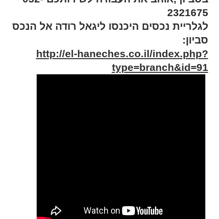
2321675
לגלריית נכסים היכנסו ליגאל רודה אל הנכס
סביון:
http://el-haneches.co.il/index.php?
type=branch&id=91