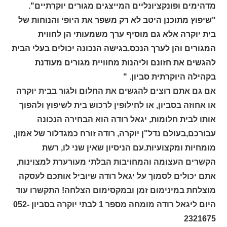
מדהימים ופונקציונליים המייצגים מגורים יוקרתיים".
"שיפוץ מתוכנן היטב לא רק משפר את היופי והנוחות של
בית יוקרה אלא גם מוסיף ערך משמעותי הן לחווית
המגורים והן לערך הנכס.בגישה הנכונה יכולים בעלי הבית
להגשים את חזונם וליהנות מחוויית מגורים מעודנת
בקהילה היוקרתית סביון. "
אם גם אתם רוצים להגשים את החלום ולגור בבית יוקרה
או אחוזה בסביון, או לחילופין לרכוש בית לשיפוץ ולהפוך
אותו לבית חלומות,
יגאל רודה הוא הבחירה הנכונה
עבורכם,בעולם נדל"ן יוקרה, רודה זורח כמגדלור של אמון,
מומחיות ומקצועיות.עם הניסיון שאין שני לו, רשת
הקשרים העצומה והמחויבות הבלתי מעורערת למצוינות,
אתם יכולים לסמוך על יגאל רודה שיוביל אותכם לעסקה
מוצלחת במינימום זמן ובמקסימום הצלחה! התקשרו עוד
היום ליגאל רודה מומחה מספר 1 לבתי יוקרה בסביון 052-
2321675