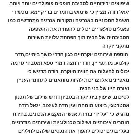
שיפוצים ידידותיים לסביבה הופכים פופולריים יותר ויותר.
יגאל רודה מציין כי שימוש בחומרים ברי קיימא, מכשירי
חשמל חסכוניים באנרגיה ומקורות אנרגיה מתחדשים כמו
פאנלים סולאריים יכולים להפחית את ההשפעה
הסביבתית של הבית תוך הפחתת עלויות השירות.
מתקני יוקרה
הוספת שירותים יוקרתיים כגון חדרי כושר ביתיים,חדר
קולנוע, מרתפי יין, חדרי רחצה דמויי ספא ומטבחי גורמה
יכולים להעלות את חווית היוקרה. רודה מדגיש כי
מאפיינים אלו צריכות להיות מותאמים לתחומי העניין
ואורח חייו של בני הבית.
לסיכום, שיפוץ בית יוקרה בסביון דורש שילוב של תכנון
אסטרטגי, ביצוע מומחה ועין חדה לעיצוב. יגאל רודה
מדגיש כי "על ידי בחירת אנשי המקצוע הנכונים, בחירת
חומרים איכותיים ושילוב טכנולוגיות ושירותים מודרניים,
בעלי בתים יכולים להפוך את הנכסים שלהם לחללים